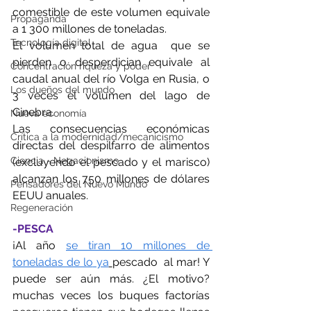
comestible de este volumen equivale 
Propaganda
a 1 300 millones de toneladas.
Tecnología digital
El volumen total de agua  que se 
pierden o desperdician equivale al 
Concentración riqueza y poder
caudal anual del río Volga en Rusia, o 
Los dueños del mundo
3 veces el volumen del lago de 
Ginebra.
Nueva economía
Las consecuencias económicas 
Crítica a la modernidad/mecanicismo
directas del despilfarro de alimentos 
Ciencia - Negacionismo
(excluyendo el pescado y el marisco) 
alcanzan los 750 millones de dólares 
Pensadores del Nuevo Mundo
EEUU anuales.
Regeneración
-PESCA
¡Al año 
se tiran 10 millones de 
toneladas de lo
 ya
pescado  al mar! Y 
puede ser aún más. ¿El motivo? 
muchas veces los buques factorías 