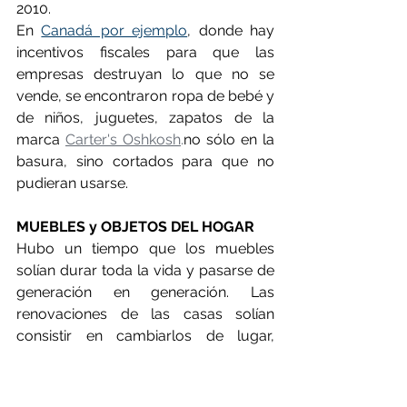
2010.
En 
Canadá por ejemplo
, donde hay 
incentivos fiscales para que las 
empresas destruyan lo que no se 
vende, se encontraron ropa de bebé y 
de niños, juguetes, zapatos de la 
marca 
Carter's Oshkosh
.
no sólo en la 
basura, sino cortados para que no 
pudieran usarse.
MUEBLES y OBJETOS DEL HOGAR
Hubo un tiempo que los muebles 
solían durar toda la vida y pasarse de 
generación en generación. Las 
renovaciones de las casas solían 
consistir en cambiarlos de lugar, 
retapizarlos o pintarlos. Pero hace 
algunas décadas los objetos del 
hogar y los muebles pasaron a estar 