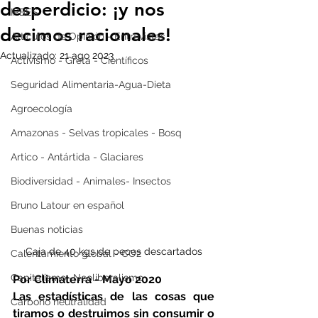
desperdicio: ¡y nos
IPBES
decimos racionales!
Artículos de Opinión - Entrevistas
Actualizado:
21 ago 2023
Activismo - Greta - Científicos
Seguridad Alimentaria-Agua-Dieta
Agroecología
Amazonas - Selvas tropicales - Bosq
Artico - Antártida - Glaciares
Biodiversidad - Animales- Insectos
Bruno Latour en español
Buenas noticias
Caja de 40 kgs de peces descartados
Calentamiento global - CO2
Capitalismo -Neoliberalismo
Por Climaterra - Mayo 2020
Las estadísticas de las cosas que 
Carbono neutralidad
tiramos o destruimos sin consumir o 