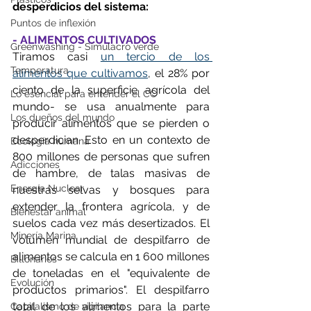
desperdicios del sistema:
Puntos de inflexión
- ALIMENTOS CULTIVADOS
Greenwashing - Simulacro verde
Tiramos casi 
un tercio de los 
Temperatura
alimentos que cultivamos
, 
el 28% por 
ciento de la superficie agrícola del 
Lo esencial para entender el CC
mundo- se usa anualmente para 
Los dueños del mundo
producir alimentos que se pierden o 
desperdician. Esto en un contexto de 
Ecología humana
800 millones de personas que sufren 
Adicciones
de hambre, de talas masivas de 
Energía Nuclear
nuestras selvas y bosques para 
extender la frontera agrícola, y de 
Bienestar animal
suelos cada vez más desertizados. 
El 
Minería Marina
volumen mundial de despilfarro de 
alimentos se calcula en 1 600 millones 
Billonarios
de toneladas en el "equivalente de 
Evolución
productos primarios". El despilfarro 
total de los alimentos para la parte 
Capitalismo de vigilancia