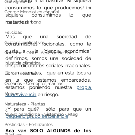
¡para tirarlo a la basura! ¡Ni siquiera 
Geoingeniería
consumimos lo que producimos! ¡ni 
George Monbiot en español
siquiera consumimos lo que 
matamos! 
Huella de carbono
Felicidad
Más que una sociedad de 
Gráficos explicativos
consumidores racionales, como le 
gusta a  la "ciencia económica" 
Gobierno - ONU - Acuerdo de Paris
definirnos, somos una sociedad de 
Injusticia climática
desperdiciadores 
seriales
 irracionales. 
Tan irracionales,  que en esta locura 
Libros - reseñas
en la que estamos embarcados, 
Océanos - Corrientes marinas
estamos poniendo nuestra 
propia 
Metano
supervivencia
 en riesgo.  
Naturaleza - Plantas
¿Y para qué?  sólo para que un 
Nuevo paradigma - Sistémico - Integ
pequeño grupo se beneficie
?
Pesticidas - Fertilizantes
Acá van SOLO ALGUNOS de los 
Plásticos