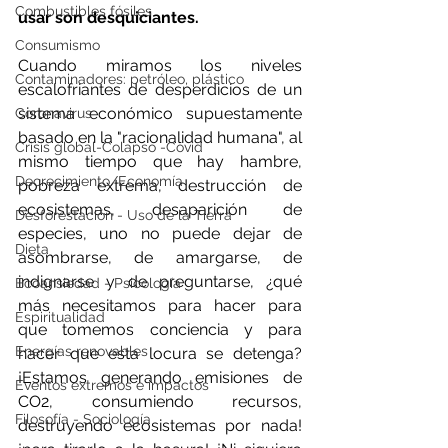
Combustibles fósiles
usar son desquiciantes.
Consumismo
Cuando miramos los niveles 
Contaminadores: petróleo, plástico
escalofriantes de desperdicios de un 
sistema económico 
supuestamente 
Coronavirus
basado en la "racionalidad humana"
, al 
Crisis global-Colapso -Covid
mismo tiempo que hay hambre, 
Decrecimiento/Economía
pobreza extrema, destrucción de 
ecosistemas, desaparición de 
Desforestación - Uso de la Tierra
especies, uno no puede dejar de 
Dieta
asombrarse, de amargarse, de 
indignarse y de preguntarse, ¿qué 
Ecoansiedad - Psicología
más necesitamos para hacer para 
Espiritualidad
que tomemos conciencia y para 
Energías renovables
hacer que esta locura se detenga? 
¡Estamos generando emisiones de 
Eventos extremos e impactos
CO2, consumiendo recursos, 
Filosofía - Sociología
destruyendo ecosistemas por nada! 