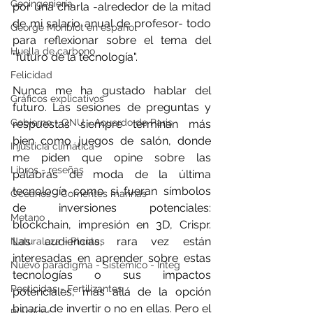
Geoingeniería
por una charla -alrededor de la mitad 
de mi salario anual de profesor- todo 
George Monbiot en español
para reflexionar sobre el tema del 
Huella de carbono
"futuro de la tecnología".
Felicidad
Nunca me ha gustado hablar del 
Gráficos explicativos
futuro. Las sesiones de preguntas y 
Gobierno - ONU - Acuerdo de Paris
respuestas siempre terminan más 
bien como juegos de salón, donde 
Injusticia climática
me piden que opine sobre las 
Libros - reseñas
palabras de moda de la última 
tecnología como si fueran símbolos 
Océanos - Corrientes marinas
de inversiones potenciales: 
Metano
blockchain, impresión en 3D, Crispr. 
Las audiencias, rara vez están 
Naturaleza - Plantas
interesadas en aprender sobre estas 
Nuevo paradigma - Sistémico - Integ
tecnologías o sus impactos 
Pesticidas - Fertilizantes
potenciales, más allá de la opción 
binaria de invertir o no en ellas. Pero el 
Plásticos