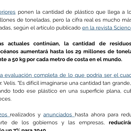
riores
 ponen la cantidad de plástico que llega a l
lones de toneladas, pero la cifra real es mucho más
adas, según el artículo publicado 
en la revista Scienc
as actuales continúan, la cantidad de residuos
céanos aumentará hasta los 29 millones de tonela
nte a 50 kg por cada metro de costa en el mundo.
ra evaluación completa de lo que podría ser el cuad
r. Velis. "Es difícil imaginarse una cantidad tan grande,
ndo todo ese plástico en una superficie plana, cubr
eces.
zos 
realizados y 
anunciados 
hasta ahora para redu
parte de los gobiernos y las empresas, 
reducir
lo un 7% para 2040.