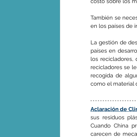
costo sobre los ma
También se neces
en los países de 
La gestión de de
países en desarr
los recicladores,
recicladores se le
recogida de algu
como el material d
Aclaración de Cl
sus residuos plá
Cuando China pro
carecen de mecan