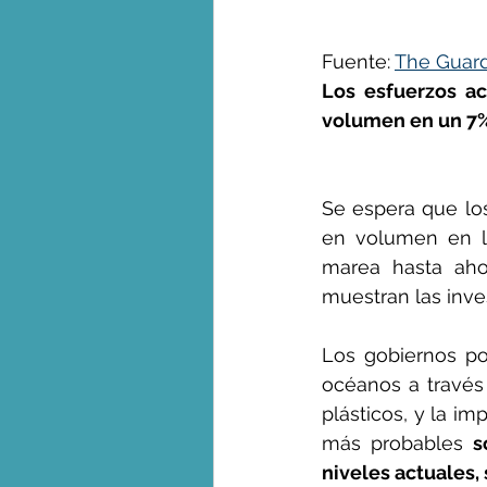
Fuente: 
The Guard
George Monbiot en espa
Los esfuerzos ac
volumen en un 7%,
Se espera que los
en volumen en lo
marea hasta aho
muestran las inve
Los gobiernos pod
océanos a través 
plásticos, y la im
más probables 
s
niveles actuales, 