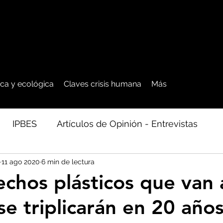
tica y ecológica
Claves crisis humana
Más
IPBES
Artículos de Opinión - Entrevistas
11 ago 2020
6 min de lectura
ficos
Seguridad Alimentaria-Agua-Dieta
Agro
chos plásticos que van 
e triplicarán en 20 año
cales - Bosq
Artico - Antártida - Glaciares