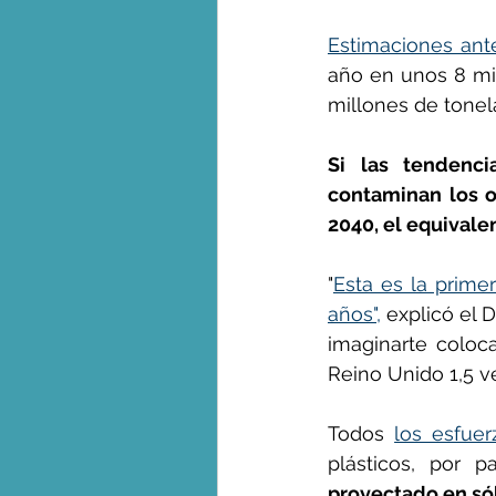
Estimaciones ante
año en unos 8 mil
millones de tonel
Si las tendenci
contaminan los o
2040, el equivale
"
Esta es la prime
años",
 explicó el D
imaginarte coloca
Reino Unido 1,5 v
Todos 
los esfuer
plásticos, por 
proyectado en só