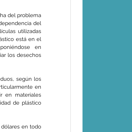
ha del problema 
dependencia del 
culas utilizadas 
stico está en el 
océano, la mayor parte se queda allí para siempre, descomponiéndose en 
iar los desechos 
duos, según los 
rticularmente en 
r en materiales 
dad de plástico 
dólares en todo 