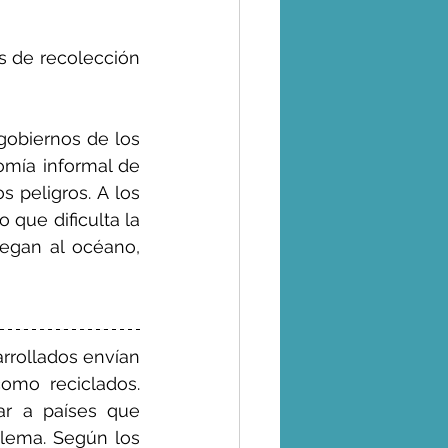
 de recolección 
obiernos de los 
mía informal de 
 peligros. A los 
 que dificulta la 
egan al océano, 
rrollados envían 
omo reciclados. 
r a países que 
lema. 
Según los 