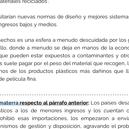
teriales reciclados".
itarían nuevas normas de diseño y mejores sistemas
ingresos bajos y medios.
sechos es una esfera a menudo descuidada por los g
ollo, donde a menudo se deja en manos de la econo
 que pueden estar expuestos a contaminantes y otros
s suele pagar por el peso del material que recogen, lo
nos de los productos plásticos más dañinos que ll
e película fina. 
imaterra
 respecto al párrafo anterior
: 
Los países desa
sticos a los de menores ingresos y los cuentan c
hibió esas importaciones, los empezaron a envia
ismos de gestión y disposición, agravando el prob