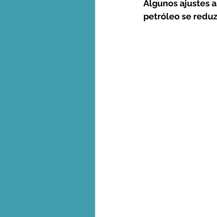
Algunos ajustes 
petróleo se reduzc
Biodiversidad - Animales
Calentamiento global - 
Combustibles fósiles
Crisis global-Colapso -C
Dieta
Ecoansiedad - 
Eventos extremos e imp