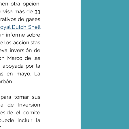
fondos diseñados para hacer un seguimiento de los índices no tienen otra opción. 
rvisa más de 33 
rativos de gases 
oyal Dutch Shell
un informe sobre 
los accionistas 
va inversión de 
ón Marco de las 
 apoyada por la 
as en mayo. La 
arbón.
 para tomar sus 
a de Inversión 
side el comité 
uede incluir la 
"