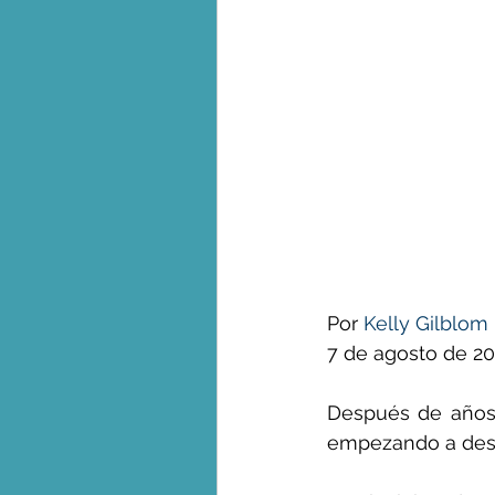
George Monbiot en espa
Por 
Kelly Gilblom
7 de agosto de 2
Después de años 
empezando a desin