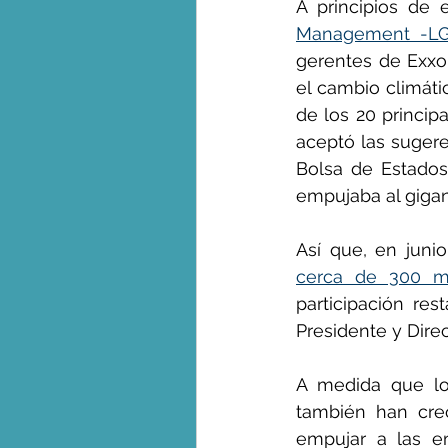
A principios de
Management -L
gerentes de Exxon
el cambio climáti
de los 20 princip
aceptó las sugere
Bolsa de Estados
empujaba al gigan
Así que, en junio
cerca de 300 m
participación re
Presidente y Dire
A medida que lo
también han crec
empujar a las em