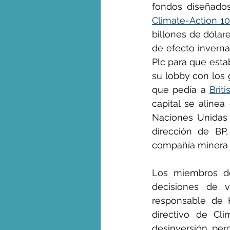
Climate-Action 1
billones de dólare
de efecto inverna
Plc para que esta
su lobby con los 
que pedía a 
Brit
capital se aline
Naciones Unidas 
dirección de BP
compañía minera G
Los miembros d
decisiones de vo
responsable de 
directivo de Cli
desinversión, per