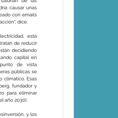
aldrían de las 
ría causar unas 
eado con emails 
cción", dice.
ctricidad, está 
atan de reducir 
stán decidiendo 
ando capital en 
unto de vista 
eras públicas se 
 climático. Esas 
erg, fundador y 
o para eliminar 
el año 2030).
inversión, y los 