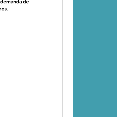
a demanda de 
nes.
oticias
tralidad
o
Coronavirus
 - Uso de la Tierra
s