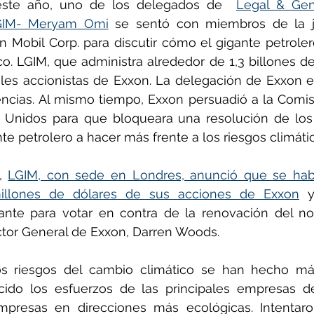
 este año, uno de los delegados de  
Legal & Gen
GIM- Meryam Omi
 se sentó con miembros de la ju
 Mobil Corp. para discutir cómo el gigante petroler
co. LGIM, que administra alrededor de 1,3 billones de
ales accionistas de Exxon. La delegación de Exxon e
ncias. Al mismo tiempo, Exxon persuadió a la Comisi
 Unidos para que bloqueara una resolución de los 
te petrolero a hacer más frente a los riesgos climáti
, 
LGIM, con sede en Londres, anunció que se hab
illones de dólares de sus acciones de Exxon
 y
stante para votar en contra de la renovación del n
ctor General de Exxon, Darren Woods. 
s riesgos del cambio climático se han hecho más
ido los esfuerzos de las principales empresas de
presas en direcciones más ecológicas. Intentaron