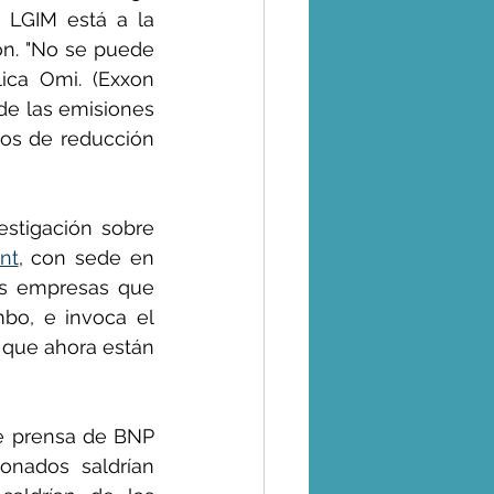
 LGIM está a la 
ón. "No se puede 
ica Omi. (Exxon 
e las emisiones 
os de reducción 
stigación sobre 
nt
, con sede en 
s empresas que 
bo, e invoca el 
 que ahora están 
e prensa de BNP 
onados  saldrían 