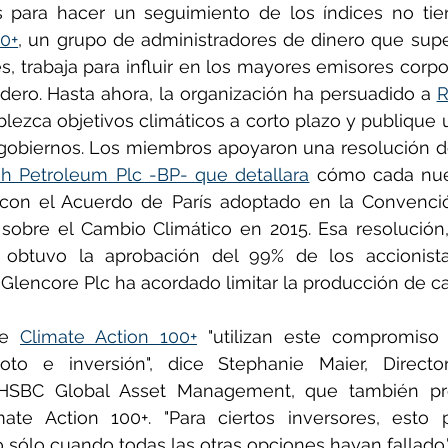
00+
, un grupo de administradores de dinero que supe
s, trabaja para influir en los mayores emisores corpo
dero. Hasta ahora, la organización ha persuadido a 
R
blezca objetivos climáticos a corto plazo y publique 
gobiernos. Los miembros apoyaron una resolución de 
ish Petroleum Plc -BP- que detallara
 cómo cada nue
a con el Acuerdo de París adoptado en la Convenci
sobre el Cambio Climático en 2015. Esa resolución,
, obtuvo la aprobación del 99% de los accionist
lencore Plc ha acordado limitar la producción de c
e 
Climate Action 100+
 "utilizan este compromiso
to e inversión", dice Stephanie Maier, Director
HSBC Global Asset Management, que también pre
mate Action 100+. "Para ciertos inversores, esto p
o sólo cuando todas las otras opciones hayan fallado.