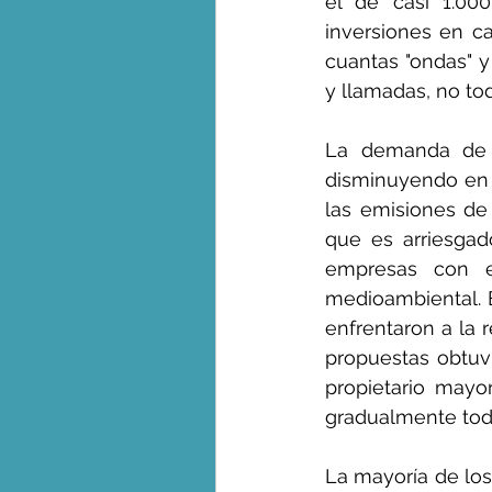
el de casi 1.000
inversiones en ca
cuantas "ondas" 
y llamadas, no to
La demanda de ca
disminuyendo en 
las emisiones de
que es arriesgado
empresas con es
medioambiental. E
enfrentaron a la 
propuestas obtuv
propietario mayo
gradualmente toda
La mayoría de los