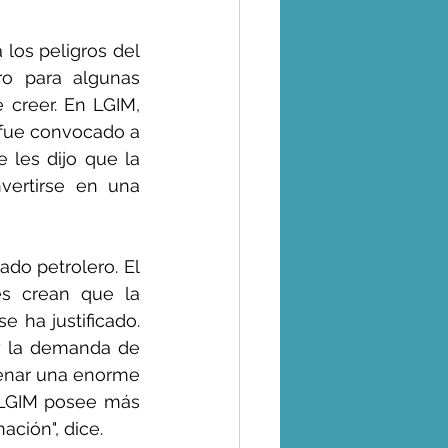
los peligros del 
o para algunas 
 creer. En LGIM, 
fue convocado a 
les dijo que la 
ertirse en una 
do petrolero. El 
s crean que la 
ha justificado. 
y la demanda de 
denar una enorme 
s LGIM posee más 
ción", dice.