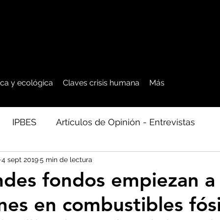
tica y ecológica
Claves crisis humana
Más
IPBES
Artículos de Opinión - Entrevistas
4 sept 2019
5 min de lectura
ficos
Seguridad Alimentaria-Agua-Dieta
Agro
ndes fondos empiezan a 
nes en combustibles fósi
cales - Bosq
Artico - Antártida - Glaciares