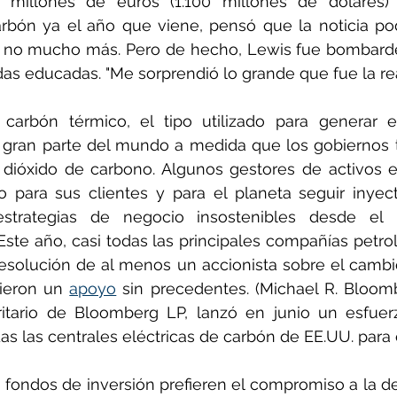
 millones de euros (1.100 millones de dólares) s
rbón ya el año que viene, pensó que la noticia pod
y no mucho más. Pero de hecho, Lewis fue bombard
das educadas. "Me sorprendió lo grande que fue la rea
rbón térmico, el tipo utilizado para generar ele
gran parte del mundo a medida que los gobiernos tr
 dióxido de carbono. Algunos gestores de activos e
 para sus clientes y para el planeta seguir inyect
trategias de negocio insostenibles desde el p
ste año, casi todas las principales compañías petrol
resolución de al menos un accionista sobre el cambio
ieron un 
apoyo
 sin precedentes. (Michael R. Bloomb
ritario de Bloomberg LP, lanzó en junio un esfuerz
s las centrales eléctricas de carbón de EE.UU. para 
 fondos de inversión prefieren el compromiso a la des