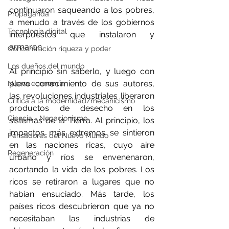
continuaron saqueando a los pobres, 
Propaganda
a menudo a través de los gobiernos 
Tecnología digital
interpuestos que instalaron y 
armaron.
Concentración riqueza y poder
Los dueños del mundo
Al principio sin saberlo, y luego con 
pleno conocimiento de sus autores, 
Nueva economía
las revoluciones industriales liberaron 
Crítica a la modernidad/mecanicismo
productos de desecho en los 
Ciencia - Negacionismo
sistemas de la Tierra. Al principio, los 
impactos más extremos se sintieron 
Pensadores del Nuevo Mundo
en las naciones ricas, cuyo aire 
Regeneración
urbano y ríos se envenenaron, 
acortando la vida de los pobres. Los 
ricos se retiraron a lugares que no 
habían ensuciado. Más tarde, los 
países ricos descubrieron que ya no 
necesitaban las industrias de 