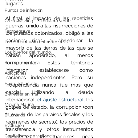
lugares.
Puntos de inflexión
Al final, el impacto de las repetidas 
Greenwashing - Simulacro verde
guerras, unido a las insurrecciones de 
Temperatura
los pueblos colonizados, obligó a las 
naciones ricas a abandonar la 
Lo esencial para entender el CC
mayoría de las tierras de las que se 
Los dueños del mundo
habían apoderado, al menos 
formalmente. Estos territorios 
Ecología humana
intentaron establecerse como 
Adicciones
naciones independientes. Pero su 
Energía Nuclear
independencia nunca fue más que 
parcial. Utilizando la deuda 
Bienestar animal
internacional,
 el ajuste estructural,
 los 
Minería Marina
golpes de estado, la corrupción (con 
la ayuda de los paraísos fiscales y los 
Billonarios
regímenes de secreto), los precios de 
Evolución
transferencia y otros instrumentos 
Capitalismo de vigilancia
inteligentes, las naciones ricas 