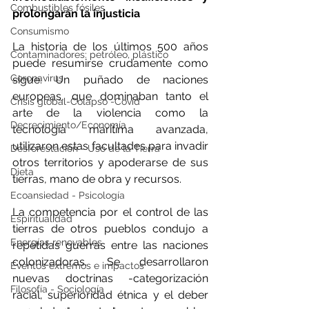
Combustibles fósiles
prolongarán la injusticia
Consumismo
La historia de los últimos 500 años 
Contaminadores: petróleo, plástico
puede resumirse crudamente como 
Coronavirus
sigue. Un puñado de naciones 
europeas, que dominaban tanto el 
Crisis global-Colapso -Covid
arte de la violencia como la 
Decrecimiento/Economía
tecnología marítima avanzada, 
utilizaron estas facultades para invadir 
Desforestación - Uso de la Tierra
otros territorios y apoderarse de sus 
Dieta
tierras, mano de obra y recursos.
Ecoansiedad - Psicología
La competencia por el control de las 
Espiritualidad
tierras de otros pueblos condujo a 
Energías renovables
repetidas guerras entre las naciones 
colonizadoras. Se desarrollaron 
Eventos extremos e impactos
nuevas doctrinas -categorización 
Filosofía - Sociología
racial, superioridad étnica y el deber 