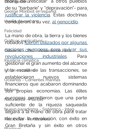
moral de "rescatar" a otros pueblos 
Geoingeniería
de su "barbarie" y "depravación"- para
George Monbiot en español
justificar la violencia
. Estas doctrinas 
Huella de carbono
condujeron, a su vez, 
al genocidio
.
Felicidad
La mano de obra, la tierra y los bienes 
Gráficos explicativos
robados 
fueron utilizados por algunas 
naciones europeas para avivar sus 
Gobierno - ONU - Acuerdo de Paris
revoluciones industriales
. Para 
Injusticia climática
gestionar el gran aumento del alcance 
y la escala de las transacciones, se 
Libros - reseñas
establecieron nuevos sistemas 
Océanos - Corrientes marinas
financieros que acabaron dominando 
Metano
sus propias economías. Las élites 
europeas permitieron que una parte 
Naturaleza - Plantas
suficiente de la riqueza saqueada 
Nuevo paradigma - Sistémico - Integ
llegara a la mano de obra para tratar 
de evitar la revolución, con éxito en 
Pesticidas - Fertilizantes
Gran Bretaña y sin éxito en otros 
Plásticos