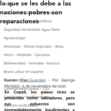
lo que se les debe a las
IPBES
naciones pobres son
Artículos de Opinión - Entrevistas
reparaciones
Activismo - Greta - Científicos
Seguridad Alimentaria-Agua-Dieta
Agroecología
Amazonas - Selvas tropicales - Bosq
Artico - Antártida - Glaciares
Biodiversidad - Animales- Insectos
Bruno Latour en español
Fuente: 
The Guardian
 - Por George 
Buenas noticias
Monbiot -5 de noviembre de 2021
Calentamiento global - CO2
En Cop26, los países ricos se 
Capitalismo -Neoliberalismo
presentan como salvadores, pero 
sus esfuerzos son 
Carbono neutralidad
irremediablemente insuficientes y 