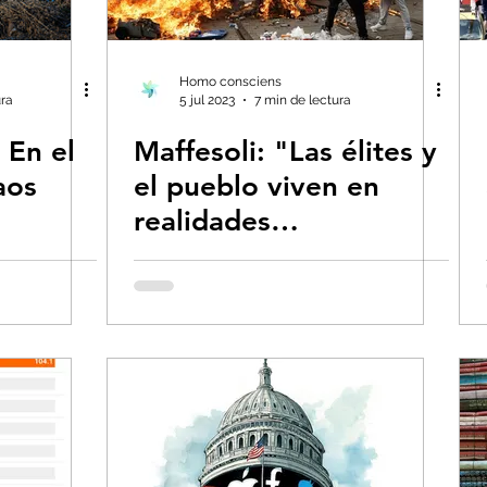
s- Insectos
Bruno Latour en español
Bu
Homo consciens
ura
5 jul 2023
7 min de lectura
 En el
Maffesoli: "Las élites y
 CO2
Capitalismo -Neoliberalismo
Carbo
aos
el pueblo viven en
realidades
Consumismo
Contaminadores: petróleo, 
impermeables"
global-Colapso -Covid
Decrecimiento/Econ
 la Tierra
Dieta
Ecoansiedad - Psicologí