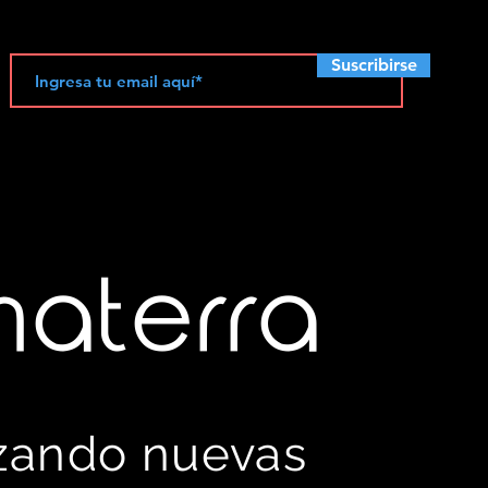
Suscribirse
materra
izando nuevas