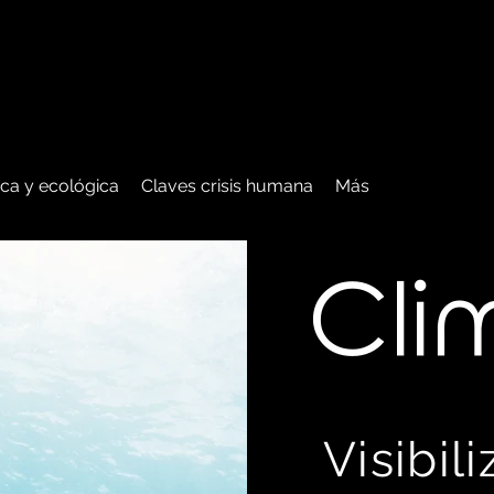
tica y ecológica
Claves crisis humana
Más
C
li
Visibil