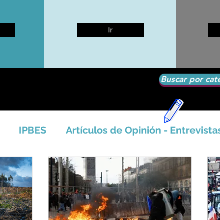
Ir
Buscar por cat
IPBES
Artículos de Opinión - Entrevista
tíficos
Seguridad Alimentaria-Agua-Dieta
icales - Bosq
Artico - Antártida - Glaciares