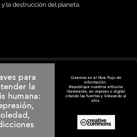
y la destrucción del planeta.
aves para
Creemos en el libre flujo de
información.
tender la
Republique nuestros artículos
libremente, en impreso o digital
sis humana:
citando las fuentes y linkeando al
sitio.
epresión,
soledad,
dicciones