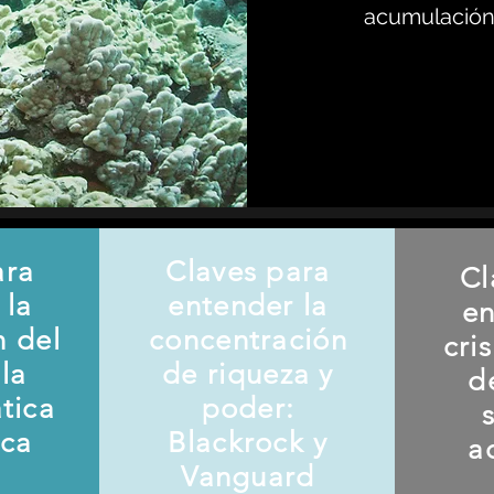
acumulación 
ara
Claves para
Cl
 la
entender la
en
n del
concentración
cri
la
de riqueza y
d
ática
poder:
ica
Blackrock y
a
Vanguard