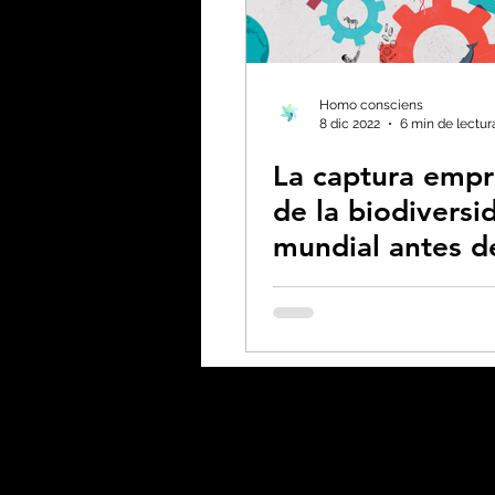
Homo consciens
8 dic 2022
6 min de lectur
La captura empr
de la biodiversi
mundial antes d
Cumbre