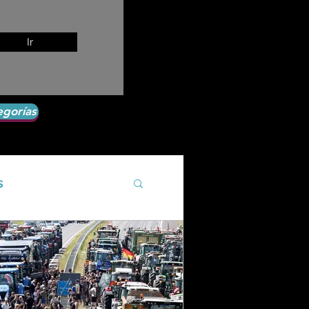
Ir
egorías
s
Agroecología