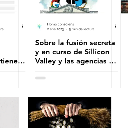
ías renovables
Eventos extremos e impact
Geoingeniería
George Monbiot en españo
Homo consciens
ura
2 ene 2023
5 min de lectura
Sobre la fusión secreta
y en curso de Sillicon
tiene
Valley y las agencias de
r
inteligencia de EEUU
 del