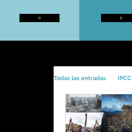
Ir
Ir
Todas las entradas
IPCC
Activismo - Greta - Cien
Amazonas - Selvas trop