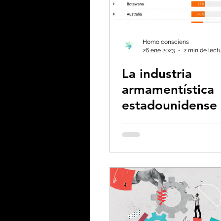
Espiritualidad
Energ
Filosofía - Sociología
Homo consciens
26 ene 2023
2 min de lect
La industria
Huella de carbono
armamentística
estadounidense 
las emisiones pe
cápita más altas
mundo