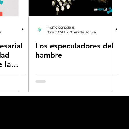
Homo consciens
a
7 sept 2022
7 min de lectura
esarial
Los especuladores del
dad
hambre
e la