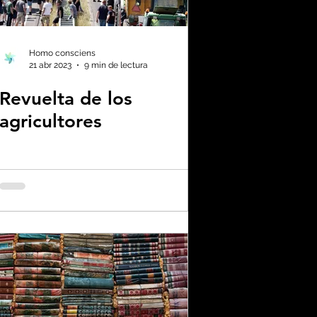
enas noticias
Homo consciens
21 abr 2023
9 min de lectura
Revuelta de los
no neutralidad
agricultores
plástico
omía
a