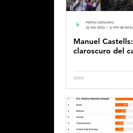
Biodiversidad - Animale
Homo consciens
15 nov 2023
5 min de lect
Manuel Castells:
Calentamiento global -
claroscuro del c
Combustibles fósiles
Coronavirus
Crisis 
Desforestación - Uso de