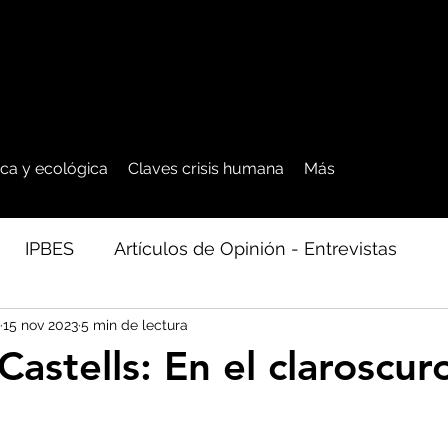
tica y ecológica
Claves crisis humana
Más
IPBES
Artículos de Opinión - Entrevistas
15 nov 2023
5 min de lectura
ficos
Seguridad Alimentaria-Agua-Dieta
Agro
astells: En el claroscur
cales - Bosq
Artico - Antártida - Glaciares