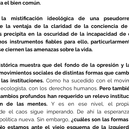
a el bien común.
a mistificación ideológica de una pseudorrepr
ene la ventaja de la claridad de la conciencia d
s precipita en la oscuridad de la incapacidad de d
s instrumentos fiables para ello, particurlarmen
e ciernen las amenazas sobre la vida.
istórica muestra que del fondo de la opresión y l
movimientos sociales de distintas formas que cambi
 las instituciones.
 Como ha sucedido con el movimi
 ecologista, con los derechos humanos. 
Pero tambié
cambios profundos han requerido un relevo instituci
ón de las mentes. 
Y es en ese nivel, el propia
onde el caos sigue imperando. De ahí la esperanza
política nueva. Sin embargo, 
¿cuáles son las formas
No estamos ante el viejo esquema de la izquierda