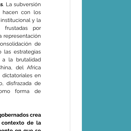
as
. La subversión 
e hacen con los 
stitucional y la 
 frustadas por 
a representación 
onsolidación de 
las estrategias 
a la brutalidad 
na, del Africa 
ictatoriales en 
o, disfrazada de 
 como forma de 
 gobernados crea 
contexto de la 
ento en que se 