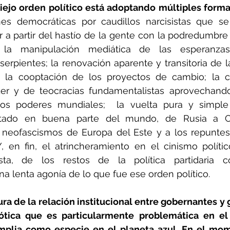
viejo orden político está adoptando múltiples form
ones democráticas por caudillos narcisistas que s
 a partir del hastío de la gente con la podredumbre in
al; la manipulación mediática de las esperanzas
erpientes; la renovación aparente y transitoria de l
e la cooptación de los proyectos de cambio; la c
er y de teocracias fundamentalistas aprovechando 
los poderes mundiales;  la vuelta pura y simple 
Estado en buena parte del mundo, de Rusia a Chi
 neofascismos de Europa del Este y a los repuntes d
, en fin, el atrincheramiento en el cinismo polític
lista, de los restos de la política partidaria
na lenta agonía de lo que fue ese orden político.
ura de la relación institucional entre gobernantes y
ótica que es particularmente problemática en el 
plia como especie en el planeta azul. En el mom