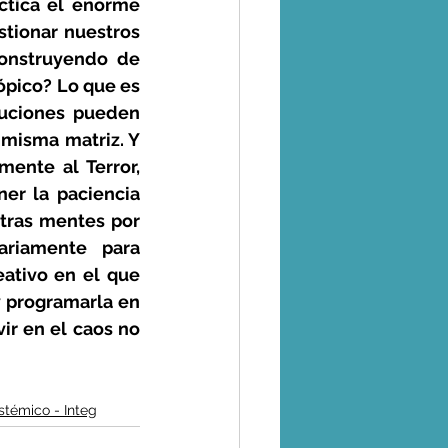
tica el enorme 
ionar nuestros 
onstruyendo de 
tópico? Lo que es 
tuciones pueden 
 misma matriz. Y 
ente al Terror, 
r la paciencia 
tras mentes por 
riamente para 
eativo en el que 
y programarla en 
ir en el caos no 
témico - Integ