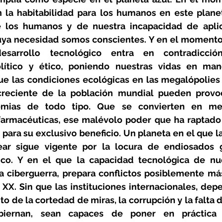
 la habitabilidad para los humanos en este planeta
e los humanos y de nuestra incapacidad de aplic
uya necesidad somos conscientes. Y en el momento
 desarrollo tecnológico entra en contradicció
olítico y ético, poniendo nuestras vidas en man
ue las condiciones ecológicas en las megalópolies
creciente de la población mundial pueden provoc
emias de todo tipo. Que se convierten en mer
farmacéuticas, ese malévolo poder que ha raptado
a para su exclusivo beneficio. Un planeta en el que 
ear sigue vigente por la locura de endiosados g
rico. Y en el que la capacidad tecnológica de nu
la ciberguerra, prepara conflictos posiblemente más
o XX. Sin que las instituciones internacionales, dep
to de la cortedad de miras, la corrupción y la falta 
biernan, sean capaces de poner en práctica e