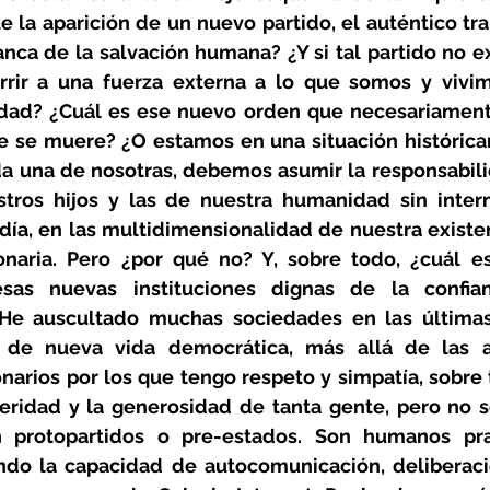
 la aparición de un nuevo partido, el auténtico tr
anca de la salvación humana? ¿Y si tal partido no exi
rir a una fuerza externa a lo que somos y vivim
idad? ¿Cuál es ese nuevo orden que necesariamente
e se muere? ¿O estamos en una situación históric
da una de nosotras, debemos asumir la responsabili
stros hijos y las de nuestra humanidad sin interm
día, en las multidimensionalidad de nuestra existenc
onaria. Pero ¿por qué no? Y, sobre todo, ¿cuál es 
sas nuevas instituciones dignas de la confian
 He auscultado muchas sociedades en las última
 de nueva vida democrática, más allá de las ap
narios por los que tengo respeto y simpatía, sobre
eridad y la generosidad de tanta gente, pero no so
n protopartidos o pre-estados. Son humanos pr
ndo la capacidad de autocomunicación, deliberaci