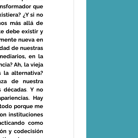
ansformador que 
stiera? ¿Y si no 
os más allá de 
 debe existir y 
amente nueva en 
dad de nuestras 
ediarios, en la 
ia? Ah, la vieja 
la alternativa? 
za de nuestra 
s décadas
. 
Y no 
ariencias. Hay 
 todo porque me 
n instituciones 
acticando como 
ón y codecisión 