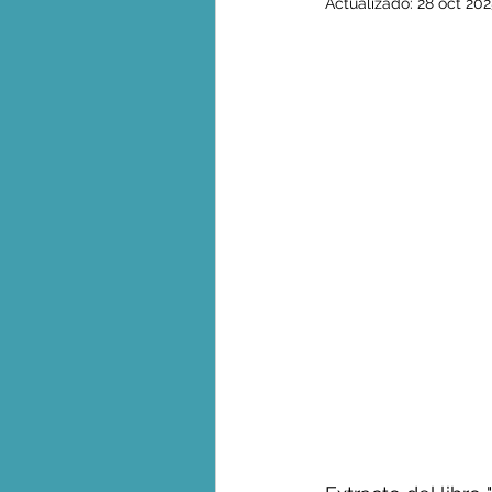
Actualizado:
28 oct 20
Biodiversidad - Animales
Calentamiento global - 
Combustibles fósiles
Crisis global-Colapso -C
Dieta
Ecoansiedad - 
Eventos extremos e imp