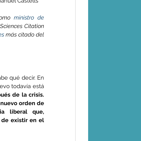
Manuel Castells
como 
ministro de 
Sciences Citation 
es
 más citado del 
e qué decir. En 
evo todavía está 
s de la crisis. 
 nuevo orden de 
 liberal que, 
e existir en el 