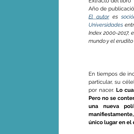
Extracto del libro "
Año de publicació
El autor
 es 
soció
George Monbiot en espa
Universidades
 ent
Index 2000-2017, e
mundo y el erudito
En tiempos de inc
particular, su cél
por nacer. 
Lo cua
Pero no se contem
una nueva polí
manifiestamente,
único lugar en el