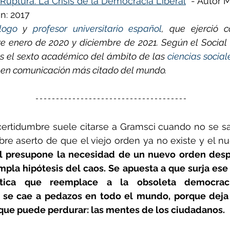
Ruptura. La Crisis de la Democracia Liberal
" - Autor 
n: 2017
logo
 y 
profesor
universitario
español
, que ejerció 
ñol
Huella de carbono
re enero de 2020 y diciembre de 2021. Según el Social 
s el sexto académico del ámbito de las 
ciencias social
 en comunicación más citado del mundo.​
ertidumbre suele citarse a Gramsci cuando no se sab
ebre aserto de que el viejo orden ya no existe y el nu
l presupone la necesidad de un nuevo orden despué
pla hipótesis del caos. Se apuesta a que surja ese
tica que reemplace a la obsoleta democracia
 se cae a pedazos en todo el mundo, porque deja d
 que puede perdurar: las mentes de los ciudadanos.