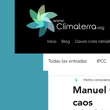
Inicio
Blog
Claves crisis climá
Todas las entradas
IPCC
Homo consciens
Activismo - Greta - Cientí
Manuel C
caos
Amazonas - Selvas tropi