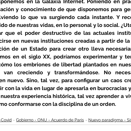
ponemos en la Galaxia Internet. Poniendo en prác
ación y conocimiento de que disponemos para gest
viendo lo que va surgiendo cada instante. Y rec
jido de nuestras vidas, en lo personal y lo social. ¿U
r que el poder destructivo de las actuales insti
irse en nuevas instituciones creadas a partir de la
ión de un Estado para crear otro lleva necesariam
os en el siglo XX, podríamos experimentar y tene
 cómo los embriones de libertad plantados en nues
ca van creciendo y transformándose. No necesa
en nuevo. Sino, tal vez, para configurar un caos cr
r con la vida en lugar de apresarla en burocracias 
nuestra experiencia histórica, tal vez aprender a viv
mo conformarse con la disciplina de un orden.
-Covid
Gobierno - ONU - Acuerdo de Paris
Nuevo paradigma - Sis