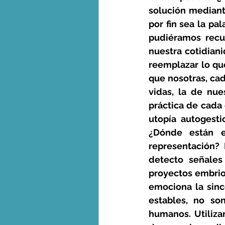
solución mediante
por fin sea la pal
pudiéramos recur
nuestra cotidian
reemplazar lo qu
que nosotras, ca
vidas, la de nue
práctica de cada 
utopía autogesti
¿Dónde están e
representación?
detecto señales
proyectos embrio
emociona la sinc
estables, no so
humanos. Utiliza