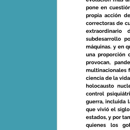
pone en cuestión
propia acción d
correctoras de c
extraordinario
subdesarrollo p
máquinas. y en q
una proporción 
provocan, pand
multinacionales 
ciencia de la vid
holocausto nucl
control psiquiát
guerra, incluida 
que vivió el sigl
estados, y por tan
quienes los go