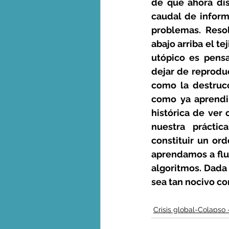
de que ahora dis
caudal de inform
problemas. Resol
abajo arriba el te
utópico es pensa
dejar de reproduc
como la destrucc
como ya aprendim
histórica de ver
nuestra prácti
constituir un ord
aprendamos a flui
algoritmos. Dada 
sea tan nocivo co
Crisis global-Colapso 