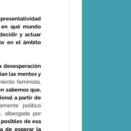
esentatividad 
e en qué mundo 
ecidir y actuar 
te en el ámbito 
a desesperación 
an las mentes y 
ento feminista, 
n sabemos que, 
onal a partir de 
mente político 
, albergada por 
 posibles de esa 
 de esperar la 