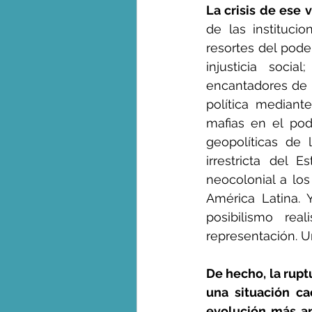
La crisis de ese 
de las instituci
resortes del poder
injusticia soci
encantadores de s
política mediant
mafias en el pod
geopolíticas de 
irrestricta del 
neocolonial a los
América Latina. Y
posibilismo rea
representación. U
De hecho, la rupt
una situación ca
evolución más am