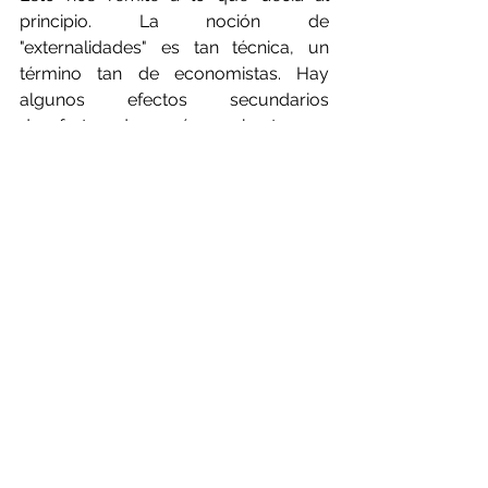
principio. La noción de 
"externalidades" es tan técnica, un 
término tan de economistas. Hay 
algunos efectos secundarios 
desafortunados, así que basta con 
mover algunas cifras de la columna A 
a la columna B, ¿no?
Pero el informe del PNUMA 
deja claro 
que lo que ocurre hoy es algo más 
que unos cuantos descuidos 
contables aquí y allá. La distancia 
entre los sistemas industriales 
actuales y los verdaderamente 
sostenibles -sistemas que no gastan 
el capital natural almacenado, sino 
que se integran en los flujos 
actuales de energía y materiales- no 