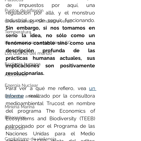
de impuestos por aquí, una 
Puntos de inflexión
regulación por allá, y el monstruo 
industrial puede seguir funcionando. 
Greenwashing - Simulacro verde
Sin embargo, si nos tomamos en 
Temperatura
serio la idea, no sólo como un 
Lo esencial para entender el CC
fenómeno contable sino como una 
descripción profunda de las 
Los dueños del mundo
prácticas humanas actuales, sus 
Ecología humana
implicaciones son positivamente 
revolucionarias.
Adicciones
Energía Nuclear
Para ver a qué me refiero, vea 
un 
informe
  realizado por la consultora 
Bienestar animal
medioambiental Trucost en nombre 
Minería Marina
del programa The Economics of 
Billonarios
Ecosystems and Biodiversity (TEEB) 
patrocinado por el Programa de las 
Evolución
Naciones Unidas para el Medio 
Capitalismo de vigilancia