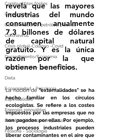
Combustibles fósiles
revela que las mayores 
industrias del mundo 
Consumismo
consumen anualmente 
Contaminadores: petróleo, plástico
7,3 billones de dólares 
Coronavirus
de capital natural 
Crisis global-Colapso -Covid
gratuito. Y es la única 
razón por la que 
Decrecimiento/Economía
obtienen beneficios.
Desforestación - Uso de la Tierra
Dieta
Ecoansiedad - Psicología
La noción de 
"externalidades" se ha 
hecho familiar en los círculos 
Espiritualidad
ecologistas. Se refiere a los costes 
Energías renovables
impuestos por las empresas que no 
son pagados por ellas. Por ejemplo, 
Eventos extremos e impactos
los procesos industriales pueden 
Filosofía - Sociología
liberar contaminantes en el aire que 