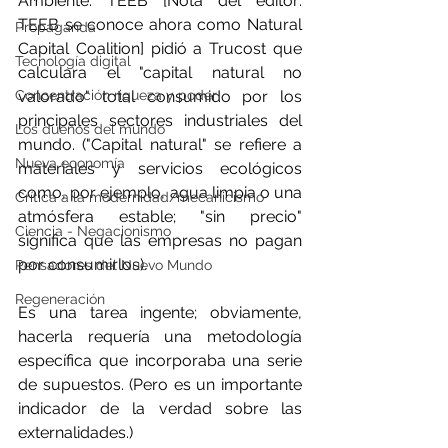
Ambiente. TEEB [Nota del editor: 
TEEB se conoce ahora como Natural 
Propaganda
Capital Coalition] pidió a Trucost que 
Tecnología digital
calculara el "capital natural no 
Concentración riqueza y poder
valorado" total consumido por los 
principales sectores industriales del 
Los dueños del mundo
mundo. ("Capital natural" se refiere a 
Nueva economía
materiales y servicios ecológicos 
como, por ejemplo, agua limpia o una 
Crítica a la modernidad/mecanicismo
atmósfera estable; "sin precio" 
Ciencia - Negacionismo
significa que las empresas no pagan 
por consumirlos).
Pensadores del Nuevo Mundo
Regeneración
Es una tarea ingente; obviamente, 
hacerla requería una metodología 
específica que incorporaba una serie 
de supuestos. (Pero es un importante 
indicador de la verdad sobre las 
externalidades.)