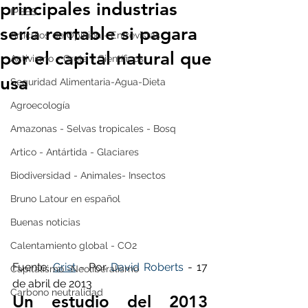
principales industrias
IPBES
sería rentable si pagara
Artículos de Opinión - Entrevistas
por el capital natural que
Activismo - Greta - Científicos
usa
Seguridad Alimentaria-Agua-Dieta
Agroecología
Amazonas - Selvas tropicales - Bosq
Artico - Antártida - Glaciares
Biodiversidad - Animales- Insectos
Bruno Latour en español
Buenas noticias
Calentamiento global - CO2
Fuente: 
Grist
 - Por 
David Roberts
 - 17 
Capitalismo -Neoliberalismo
de abril de 2013
Carbono neutralidad
Un estudio del 2013 