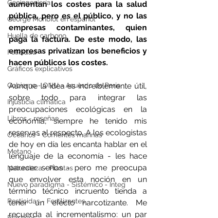
Geoingeniería
aumentan los costes para la salud 
pública, pero es el público, y no las 
George Monbiot en español
empresas contaminantes, quien 
Huella de carbono
paga la factura. De este modo, las 
empresas privatizan los beneficios y 
Felicidad
hacen públicos los costes.
Gráficos explicativos
Gobierno - ONU - Acuerdo de Paris
Aunque la idea es increíblemente útil, 
sobre todo para integrar las 
Injusticia climática
preocupaciones ecológicas en la 
Libros - reseñas
economía, siempre he tenido mis 
reservas al respecto. A los ecologistas 
Océanos - Corrientes marinas
de hoy en día les encanta hablar en el 
Metano
lenguaje de la economía - les hace 
parecer serios - pero me preocupa 
Naturaleza - Plantas
que envolver esta noción en un 
Nuevo paradigma - Sistémico - Integ
término técnico incruento tienda a 
Pesticidas - Fertilizantes
tener un efecto narcotizante. Me 
recuerda al incrementalismo: un par 
Plásticos