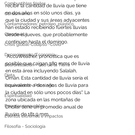
Combustibles fósiles
recibir la cantidad de lluvia que tiene 
en dos años en sólo unos días, ya 
Consumismo
que la ciudad y sus áreas adyacentes 
Contaminadores: petróleo, plástico
han estado recibiendo fuertes lluvias 
Coronavirus
desde el jueves, que probablemente 
continúen hasta el domingo.
Crisis global-Colapso -Covid
Decrecimiento/Economía
 AccuWeather, pronostica 
que es 
posible que caigan 380 mms de lluvia 
Desforestación - Uso de la Tierra
en esta área incluyendo Salalah, 
Dieta
Omán. Esta cantidad de lluvia sería el 
equivalente a dos años de lluvia para 
Ecoansiedad - Psicología
la ciudad en sólo unos pocos días"
. La 
Espiritualidad
zona ubicada en las montañas de 
Energías renovables
Dhofar tiene un promedio anual de 
lluvias de 
181.9 mm.
Eventos extremos e impactos
Filosofía - Sociología