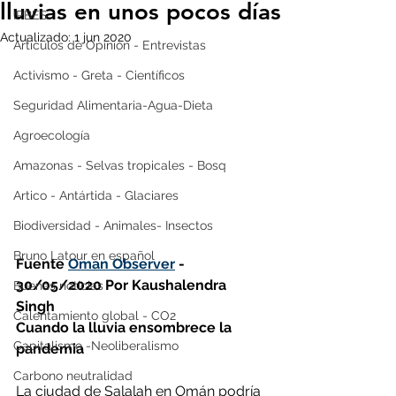
lluvias en unos pocos días
IPBES
Actualizado:
1 jun 2020
Artículos de Opinión - Entrevistas
Activismo - Greta - Científicos
Seguridad Alimentaria-Agua-Dieta
Agroecología
Amazonas - Selvas tropicales - Bosq
Artico - Antártida - Glaciares
Biodiversidad - Animales- Insectos
Bruno Latour en español
Fuente 
Oman Observer
 - 
30/05/2020 Por Kaushalendra 
Buenas noticias
Singh
Calentamiento global - CO2
Cuando la lluvia ensombrece la 
Capitalismo -Neoliberalismo
pandemia
Carbono neutralidad
La ciudad de Salalah en Omán podría 