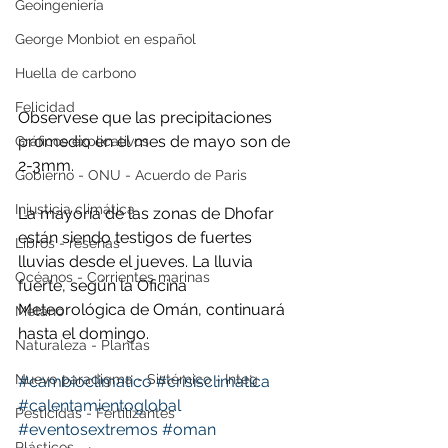
Geoingeniería
George Monbiot en español
Huella de carbono
Felicidad
Observese que las precipitaciones 
promedio en el mes de mayo son de 
Gráficos explicativos
2-3mm.
Gobierno - ONU - Acuerdo de Paris
Injusticia climática
La mayoría de las zonas de Dhofar 
están siendo testigos de fuertes 
Libros - reseñas
lluvias desde el jueves. La lluvia 
Océanos - Corrientes marinas
fuerte, según la Oficina 
Meteorológica de Omán, continuará 
Metano
hasta el domingo.
Naturaleza - Plantas
Nuevo paradigma - Sistémico - Integ
#cambioclimatico
#crisisclimatica
#calentamientoglobal
Pesticidas - Fertilizantes
#eventosextremos
#oman
Plásticos