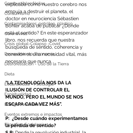
Combustibles fósiles
explicaba cómo nuestro cerebro nos 
empuja a destruir el planeta, el 
Consumismo
doctor en neurociencia Sébastien 
Contaminadores: petróleo, plástico
Bohler acaba de publicar ¿Dónde 
está el sentido? En este esperanzador 
Coronavirus
libro, nos recuerda que nuestra 
Crisis global-Colapso -Covid
búsqueda de sentido, coherencia y 
conexión es una necesidad vital, más 
Decrecimiento/Economía
necesaria que nunca. 
Desforestación - Uso de la Tierra
Dieta
"LA TECNOLOGÍA NOS DA LA 
Ecoansiedad - Psicología
ILUSIÓN DE CONTROLAR EL 
Espiritualidad
MUNDO, PERO EL MUNDO SE NOS 
ESCAPA CADA VEZ MÁS".
Energías renovables
Eventos extremos e impactos
P:  ¿Desde cuándo experimentamos 
Filosofía - Sociología
la pérdida de sentido?
S.B:
 Desde la revolución industrial, la 