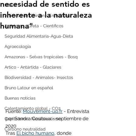
necesidad de sentido es
IPBES
inherente a la naturaleza
Artículos de Opinión - Entrevistas
humana"
Activismo - Greta - Científicos
Seguridad Alimentaria-Agua-Dieta
Agroecología
Amazonas - Selvas tropicales - Bosq
Artico - Antártida - Glaciares
Biodiversidad - Animales- Insectos
Bruno Latour en español
Buenas noticias
Calentamiento global - CO2
Fuente: 
Mouvement-up.fr
 - Entrevista 
por Sandra Coutoux - septiembre de 
Capitalismo -Neoliberalismo
2020
Carbono neutralidad
Tras 
El bicho humano
, donde 