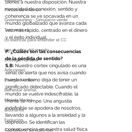
bienes a nuestra disposición. Nuestra 
necesidad de conexión, sentido y 
Puntos de inflexión
coherencia se ve socavada en un 
Greenwashing - Simulacro verde
mundo globalizado que avanza cada 
vez más rápido, centrado en el dinero 
Temperatura
y el éxito individual.
Lo esencial para entender el CC
Los dueños del mundo
P: ¿Cuáles son las consecuencias 
de la pérdida de sentido?
Ecología humana
S.B: 
Nuestro córtex cingulado es una 
Adicciones
señal de alerta que nos avisa cuando 
nuestro entorno deja de tener un 
Energía Nuclear
significado detectable. Cuando el 
Bienestar animal
mundo se vuelve indescifrable, la 
Minería Marina
mente se rompe. Una angustia 
indefinible se apodera de nosotros, 
Billonarios
llevando a algunos a la ansiedad y la 
Evolución
depresión. Se identifican las 
consecuencias en nuestra salud física 
Capitalismo de vigilancia