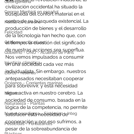
Geoingeniería
civilización occidental ha situado la 
George Monbiot en español
búsqueda del confort material en el 
centro de su búsqueda existencial. La 
Huella de carbono
producción de bienes y el desarrollo 
Felicidad
de la tecnología han hecho que, con 
el tiempo, la cuestión del significado 
Gráficos explicativos
de nuestras acciones sea superflua. 
Gobierno - ONU - Acuerdo de Paris
Nos vemos impulsados a consumir 
Injusticia climática
en una sociedad cada vez más 
individualista. Sin embargo, nuestros 
Libros - reseñas
antepasados necesitaban cooperar 
Océanos - Corrientes marinas
para sobrevivir, y esta necesidad 
sigue activa en nuestro cerebro. La 
Metano
sociedad de consumo, basada en la 
Naturaleza - Plantas
lógica de la competencia, no permite 
Nuevo paradigma - Sistémico - Integ
satisfacer esta necesidad de 
cooperación y por eso sufrimos, a 
Pesticidas - Fertilizantes
pesar de la sobreabundancia de 
Plásticos