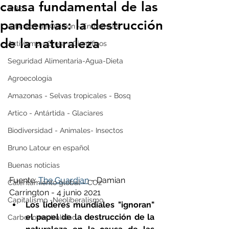
causa fundamental de las
IPBES
pandemias: la destrucción
Artículos de Opinión - Entrevistas
de la naturaleza
Activismo - Greta - Científicos
Seguridad Alimentaria-Agua-Dieta
Agroecología
Amazonas - Selvas tropicales - Bosq
Artico - Antártida - Glaciares
Biodiversidad - Animales- Insectos
Bruno Latour en español
Buenas noticias
Fuente: 
The Guardian
 - Damian 
Calentamiento global - CO2
Carrington - 4 junio 2021 
Capitalismo -Neoliberalismo
Los líderes mundiales "ignoran" 
el papel de la destrucción de la 
Carbono neutralidad