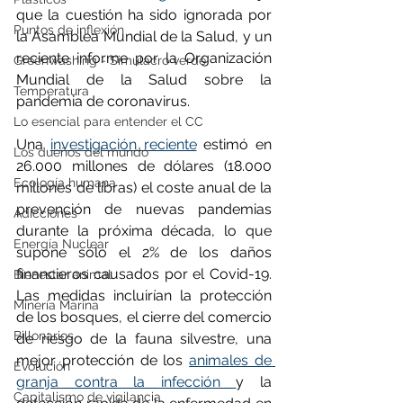
que la cuestión ha sido ignorada por 
Puntos de inflexión
la Asamblea Mundial de la Salud, y un 
reciente informe por la Organización 
Greenwashing - Simulacro verde
Mundial de la Salud sobre la 
Temperatura
pandemia de coronavirus.
Lo esencial para entender el CC
Una 
investigación reciente
 estimó en 
Los dueños del mundo
26.000 millones de dólares (18.000 
Ecología humana
millones de libras) el coste anual de la 
prevención de nuevas pandemias 
Adicciones
durante la próxima década, lo que 
Energía Nuclear
supone sólo el 2% de los daños 
financieros causados por el Covid-19. 
Bienestar animal
Las medidas incluirían la protección 
Minería Marina
de los bosques, el cierre del comercio 
Billonarios
de riesgo de la fauna silvestre, una 
mejor protección de los 
animales de 
Evolución
granja contra la infección 
y la 
Capitalismo de vigilancia