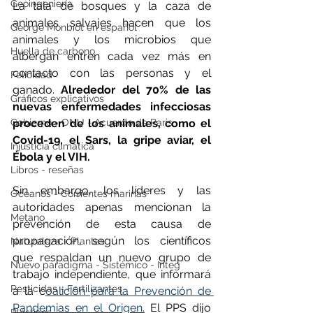
Geoingeniería
La tala de bosques y la caza de 
animales salvajes hacen que los 
George Monbiot en español
animales y los microbios que 
Huella de carbono
albergan entren cada vez más en 
contacto con las personas y el 
Felicidad
ganado. 
Alrededor del 70% de las 
Gráficos explicativos
nuevas enfermedades infecciosas 
Gobierno - ONU - Acuerdo de Paris
proceden de los animales, como el 
Covid-19, el Sars, la gripe aviar, el 
Injusticia climática
Ébola y el VIH.
Libros - reseñas
Sin embargo, los líderes y las 
Océanos - Corrientes marinas
autoridades apenas mencionan la 
Metano
prevención de esta causa de 
propagación, según los científicos 
Naturaleza - Plantas
que respaldan un nuevo grupo de 
Nuevo paradigma - Sistémico - Integ
trabajo independiente, que informará 
Pesticidas - Fertilizantes
a la c
oalición para la Prevención de 
Pandemias en el Origen.
 El PPS dijo 
Plásticos