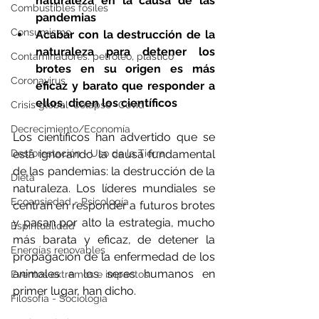
naturaleza en la causa de las 
Combustibles fósiles
pandemias
Consumismo
Acabar con la destrucción de la 
naturaleza para detener los 
Contaminadores: petróleo, plástico
brotes en su origen es más 
Coronavirus
eficaz y barato que responder a 
ellos, dicen los científicos
Crisis global-Colapso -Covid
Decrecimiento/Economía
Los científicos han advertido que se 
Desforestación - Uso de la Tierra
está ignorando la causa fundamental 
de las pandemias: la destrucción de la 
Dieta
naturaleza. Los líderes mundiales se 
Ecoansiedad - Psicología
centran en responder a futuros brotes 
y pasan por alto la estrategia, mucho 
Espiritualidad
más barata y eficaz, de detener la 
Energías renovables
propagación de la enfermedad de los 
animales a los seres humanos en 
Eventos extremos e impactos
primer lugar, han dicho.
Filosofía - Sociología