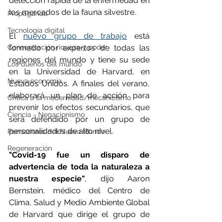
detección rápida de la enfermedad en 
los mercados de la fauna silvestre.
Propaganda
Tecnología digital
El 
nuevo grupo de trabajo
 está 
Concentración riqueza y poder
formado por expertos de todas las 
regiones del mundo y tiene su sede 
Los dueños del mundo
en la Universidad de Harvard, en 
Nueva economía
Estados Unidos. A finales del verano, 
elaborará un plan de acción para 
Crítica a la modernidad/mecanicismo
prevenir los efectos secundarios, que 
Ciencia - Negacionismo
será defendido por un grupo de 
personalidades de alto nivel.
Pensadores del Nuevo Mundo
Regeneración
"Covid-19 fue un disparo de 
advertencia de toda la naturaleza a 
nuestra especie"
, dijo Aaron 
Bernstein, médico del Centro de 
Clima, Salud y Medio Ambiente Global 
de Harvard que dirige el grupo de 