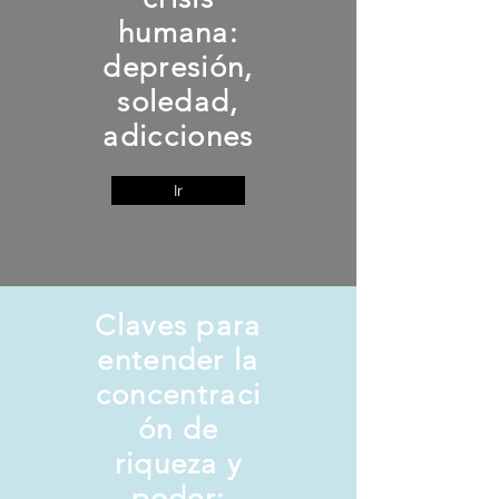
humana:
depresión,
soledad,
adicciones
Ir
Claves para
entender la
concentraci
ón de
riqueza y
poder: