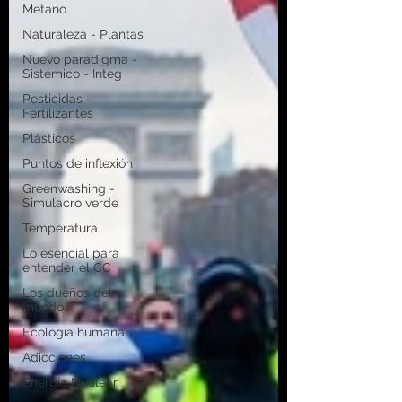
Metano
Naturaleza - Plantas
Nuevo paradigma -
Sistémico - Integ
Pesticidas -
Fertilizantes
Plásticos
Puntos de inflexión
Greenwashing -
Simulacro verde
Temperatura
Lo esencial para
entender el CC
Los dueños del
mundo
Ecología humana
Adicciones
Energía Nuclear