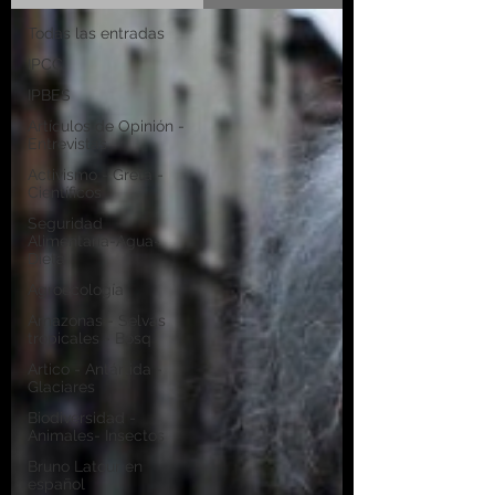
Todas las entradas
IPCC
IPBES
Artículos de Opinión -
Entrevistas
Activismo - Greta -
Científicos
Seguridad
Alimentaria-Agua-
Dieta
Agroecología
Amazonas - Selvas
tropicales - Bosq
Artico - Antártida -
Glaciares
Biodiversidad -
Animales- Insectos
Bruno Latour en
español