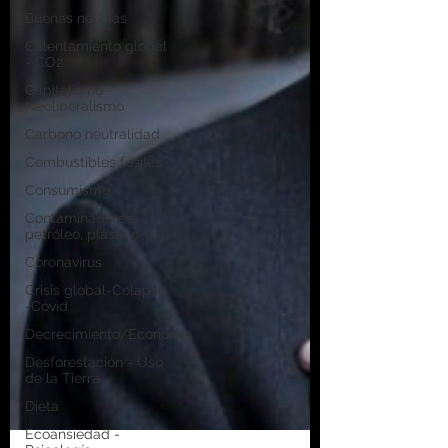
Buenas noticias
Calentamiento global
- CO2
Capitalismo -
Neoliberalismo
Carbono neutralidad
Combustibles fósiles
Consumismo
Contaminadores:
petróleo, plástico
Coronavirus
Crisis global-Colapso
-Covid
Decrecimiento/Economía
Desforestación - Uso
de la Tierra
Dieta
Ecoansiedad -