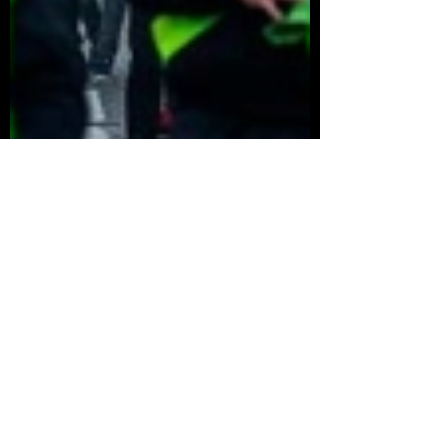
Homo consciens
12 sept 2019
23 min de lectura
La desaparición del
Estado-Nación