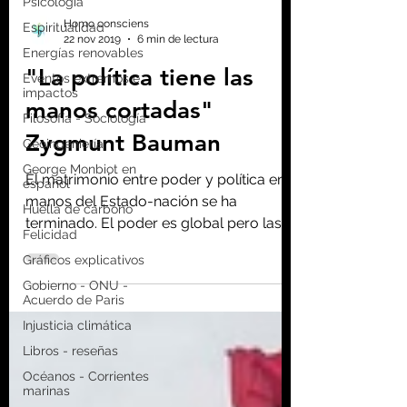
Psicología
Espiritualidad
Energías renovables
Homo consciens
Eventos extremos e
22 nov 2019
6 min de lectura
impactos
"La política tiene las
Filosofía - Sociología
Geoingeniería
manos cortadas"
George Monbiot en
Zygmunt Bauman
español
Huella de carbono
El matrimonio entre poder y política en
Felicidad
manos del Estado-nación se ha
Gráficos explicativos
terminado. El poder es global pero las
políticas son locales
Gobierno - ONU -
Acuerdo de Paris
Injusticia climática
Libros - reseñas
Océanos - Corrientes
marinas