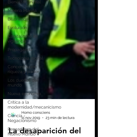
Bienestar animal
Minería Marina
Billonarios
Evolución
Capitalismo de
vigilancia
Propaganda
Tecnología digital
Concentración
riqueza y poder
Los dueños del
mundo
Nueva economía
Crítica a la
modernidad/mecanicismo
Ciencia -
Negacionismo
Pensadores del
Nuevo Mundo