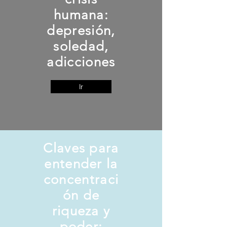
humana:
depresión,
soledad,
adicciones
Ir
Claves para
entender la
concentraci
ón de
riqueza y
poder: