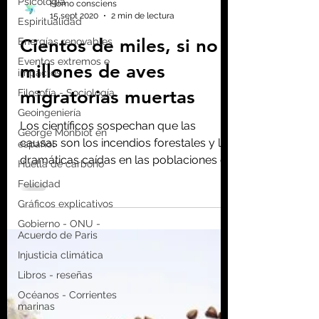
Psicología
Espiritualidad
Homo consciens
Energías renovables
15 sept 2020
2 min de lectura
Eventos extremos e
Cientos de miles, si no
impactos
Filosofía - Sociología
millones de aves
Geoingeniería
migratorias muertas
George Monbiot en
español
Los científicos sospechan que las
Huella de carbono
causas son los incendios forestales y las
Felicidad
dramáticas caídas en las poblaciones de
Gráficos explicativos
insectos.
Gobierno - ONU -
Acuerdo de Paris
Injusticia climática
Libros - reseñas
Océanos - Corrientes
marinas