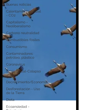
Buenas noticias
Calentamiento global
- CO2
Capitalismo -
Neoliberalismo
Carbono neutralidad
Combustibles fósiles
Consumismo
Contaminadores:
petróleo, plástico
Coronavirus
Crisis global-Colapso
-Covid
Decrecimiento/Economía
Desforestación - Uso
de la Tierra
Dieta
Ecoansiedad -