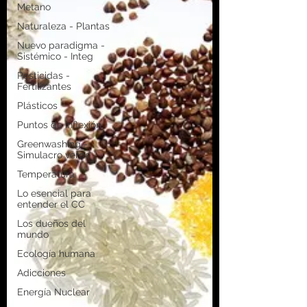
Metano
Naturaleza - Plantas
Nuevo paradigma -
Sistémico - Integ
Pesticidas -
Fertilizantes
Plásticos
Puntos de inflexión
Greenwashing -
Simulacro verde
Temperatura
Lo esencial para
entender el CC
Los dueños del
mundo
Ecología humana
Adicciones
Energía Nuclear