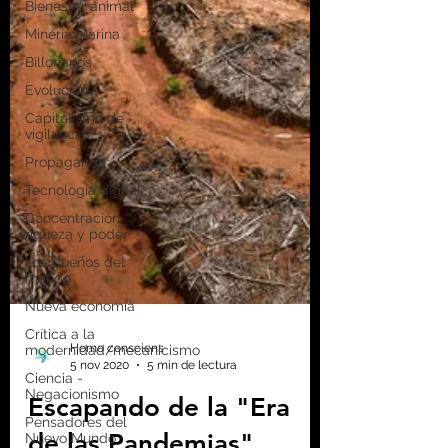
Bienestar animal
Minería Marina
Billonarios
Evolución
Capitalismo de
vigilancia
Propaganda
Tecnología digital
Concentración
riqueza y poder
Los dueños del
mundo
Nueva economía
Crítica a la
modernidad/mecanicismo
Ciencia -
Negacionismo
Pensadores del
Nuevo Mundo