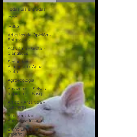
Todas las entradas
IPCC
IPBES
Artículos de Opinión -
Entrevistas
Activismo - Greta -
Científicos
Seguridad
Alimentaria-Agua-
Dieta
Agroecología
Amazonas - Selvas
tropicales - Bosq
Artico - Antártida -
Glaciares
Biodiversidad -
Animales- Insectos
Bruno Latour en
español