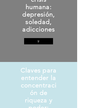
humana:
depresión,
soledad,
adicciones
Ir
Claves para
entender la
concentraci
ón de
riqueza y
poder: