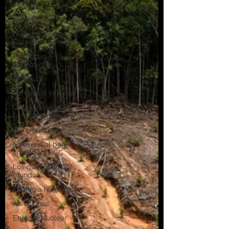
Metano
Naturaleza - Plantas
Nuevo paradigma -
Sistémico - Integ
Pesticidas -
Fertilizantes
Plásticos
Puntos de inflexión
Greenwashing -
Simulacro verde
Temperatura
Lo esencial para
entender el CC
Los dueños del
mundo
Ecología humana
Adicciones
Energía Nuclear