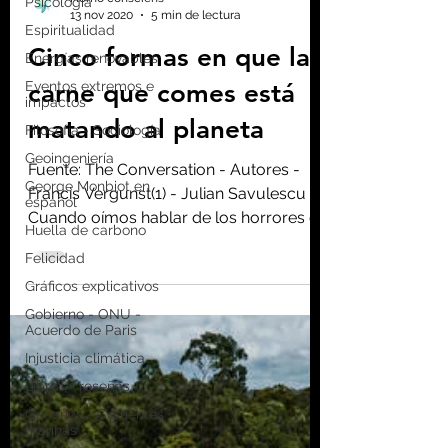
Psicología
Espiritualidad
Homo consciens
Energías renovables
13 nov 2020
5 min de lectura
Eventos extremos e
impactos
Cinco formas en que la
Filosofía - Sociología
carne que comes está
Geoingeniería
matando al planeta
George Monbiot en
español
Fuente: The Conversation - Autores -
Huella de carbono
Francis Vergunst(1) - Julian Savulescu (2)
Felicidad
Cuando oímos hablar de los horrores de
Gráficos explicativos
la ganadería...
Gobierno - ONU -
Acuerdo de Paris
Injusticia climática
Libros - reseñas
Océanos - Corrientes
marinas