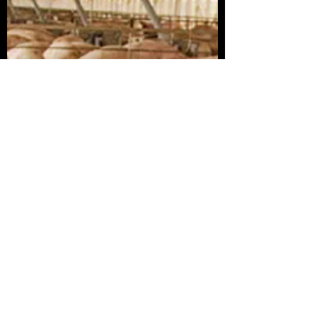
19
Adam Tooze es un destacado experto
en cómo las crisis económicas han
rehecho el mundo moderno.