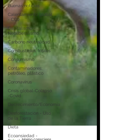
Buenas noticias
Calentamiento global
- CO2
Capitalismo -
Neoliberalismo
Carbono neutralidad
Combustibles fósiles
Consumismo
Contaminadores:
petróleo, plástico
Coronavirus
Crisis global-Colapso
-Covid
Decrecimiento/Economía
Desforestación - Uso
de la Tierra
Dieta
Ecoansiedad -