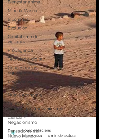
Bienestar animal
Minería Marina
Billonarios
Evolución
Capitalismo de
vigilancia
Propaganda
Tecnología digital
Concentración
riqueza y poder
Los dueños del
mundo
Nueva economía
Crítica a la
modernidad/mecanicismo
Ciencia -
Negacionismo
Pensadores del
Nuevo Mundo