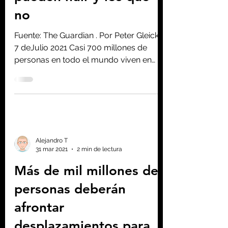
Homo consciens
7 jul 2021
5 min de lectura
La crisis climática creará
dos clases: los que
pueden huir y los que
no
Fuente: The Guardian . Por Peter Gleick -
7 deJulio 2021 Casi 700 millones de
personas en todo el mundo viven en
zonas costeras bajas,...
Alejandro T