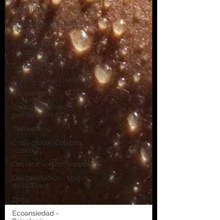
Buenas noticias
Calentamiento global
- CO2
Capitalismo -
Neoliberalismo
Carbono neutralidad
Combustibles fósiles
Consumismo
Contaminadores:
petróleo, plástico
Coronavirus
Crisis global-Colapso
-Covid
Decrecimiento/Economía
Desforestación - Uso
de la Tierra
Dieta
Ecoansiedad -