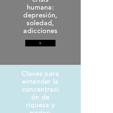
humana:
depresión,
soledad,
adicciones
Ir
Claves para
entender la
concentraci
ón de
riqueza y
poder: