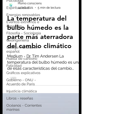
Psicología
Espiritualidad
Energías renovables
Homo consciens
14 oct 2021
5 min de lectura
Eventos extremos e
impactos
La temperatura del
Filosofía - Sociología
bulbo húmedo es la
Geoingeniería
George Monbiot en
parte más aterradora
español
del cambio climático
Huella de carbono
Felicidad
Medium - Dr. Tim Andersen La
Gráficos explicativos
temperatura del bulbo húmedo es una
Gobierno - ONU -
de esas características del cambio
Acuerdo de Paris
climático provocado por el...
Injusticia climática
Libros - reseñas
Océanos - Corrientes
marinas