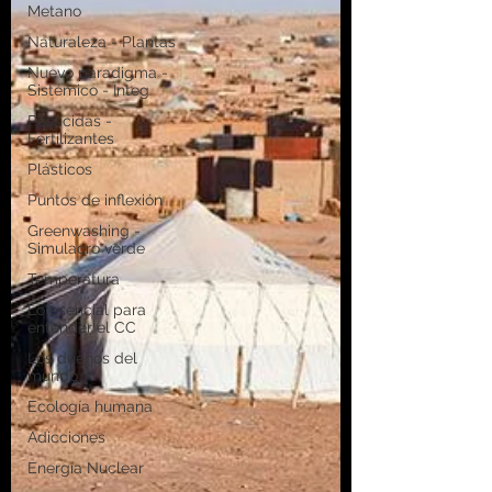
Metano
Naturaleza - Plantas
Nuevo paradigma -
Sistémico - Integ
Pesticidas -
Fertilizantes
Plásticos
Puntos de inflexión
Greenwashing -
Simulacro verde
Temperatura
Lo esencial para
entender el CC
Los dueños del
mundo
Ecología humana
Adicciones
Energía Nuclear