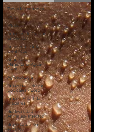
Todas las entradas
IPCC
IPBES
Artículos de Opinión -
Entrevistas
Activismo - Greta -
Científicos
Seguridad
Alimentaria-Agua-
Dieta
Agroecología
Amazonas - Selvas
tropicales - Bosq
Artico - Antártida -
Glaciares
Biodiversidad -
Animales- Insectos
Bruno Latour en
español