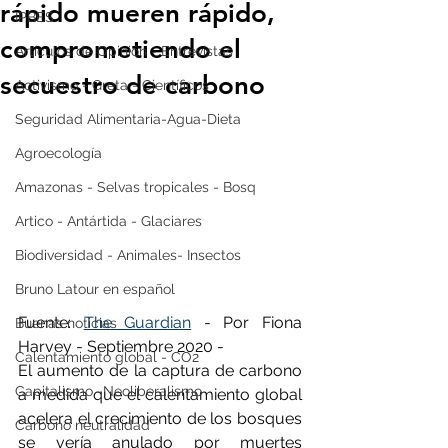
rápido mueren rápido,
IPBES
comprometiendo el
Artículos de Opinión - Entrevistas
secuestro de carbono
Activismo - Greta - Científicos
Seguridad Alimentaria-Agua-Dieta
Agroecología
Amazonas - Selvas tropicales - Bosq
Artico - Antártida - Glaciares
Biodiversidad - Animales- Insectos
Bruno Latour en español
Fuente: 
The Guardian
 - Por Fiona 
Buenas noticias
Harvey - Septiembre 2020 - 
Calentamiento global - CO2
El aumento de la captura de carbono 
Capitalismo -Neoliberalismo
a medida que el calentamiento global 
acelera el crecimiento de los bosques 
Carbono neutralidad
se vería anulado por muertes 