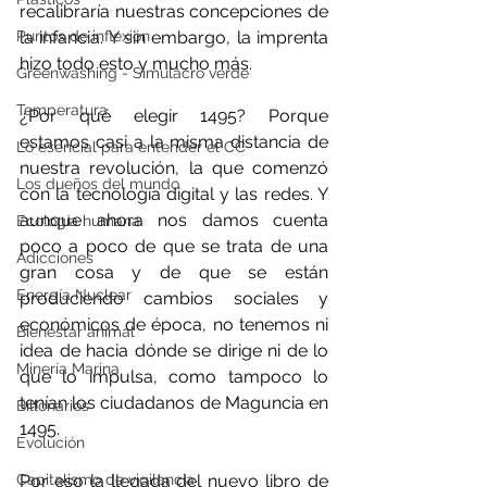
recalibraría nuestras concepciones de 
Puntos de inflexión
la infancia. Y sin embargo, la imprenta 
hizo todo esto y mucho más.
Greenwashing - Simulacro verde
Temperatura
¿Por qué elegir 1495? Porque 
estamos casi a la misma distancia de 
Lo esencial para entender el CC
nuestra revolución, la que comenzó 
Los dueños del mundo
con la tecnología digital y las redes. Y 
aunque ahora nos damos cuenta 
Ecología humana
poco a poco de que se trata de una 
Adicciones
gran cosa y de que se están 
Energía Nuclear
produciendo cambios sociales y 
económicos de época, no tenemos ni 
Bienestar animal
idea de hacia dónde se dirige ni de lo 
Minería Marina
que lo impulsa, como tampoco lo 
tenían los ciudadanos de Maguncia en 
Billonarios
1495.
Evolución
Capitalismo de vigilancia
Por eso la llegada del nuevo libro de 