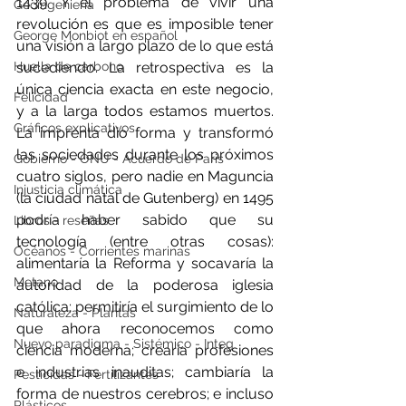
1439. Y el problema de vivir una 
Geoingeniería
revolución es que es imposible tener 
George Monbiot en español
una visión a largo plazo de lo que está 
Huella de carbono
sucediendo. La retrospectiva es la 
única ciencia exacta en este negocio, 
Felicidad
y a la larga todos estamos muertos. 
Gráficos explicativos
La imprenta dio forma y transformó 
las sociedades durante los próximos 
Gobierno - ONU - Acuerdo de Paris
cuatro siglos, pero nadie en Maguncia 
Injusticia climática
(la ciudad natal de Gutenberg) en 1495 
podría haber sabido que su 
Libros - reseñas
tecnología (entre otras cosas): 
Océanos - Corrientes marinas
alimentaría la Reforma y socavaría la 
Metano
autoridad de la poderosa iglesia 
católica; permitiría el surgimiento de lo 
Naturaleza - Plantas
que ahora reconocemos como 
Nuevo paradigma - Sistémico - Integ
ciencia moderna; crearía profesiones 
e industrias inauditas; cambiaría la 
Pesticidas - Fertilizantes
forma de nuestros cerebros; e incluso 
Plásticos