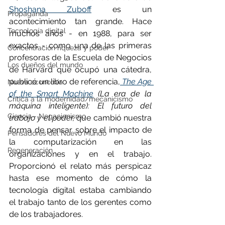
Shoshana Zuboff
 es un 
Propaganda
acontecimiento tan grande. Hace 
Tecnología digital
muchos años - en 1988, para ser 
exactos - como una de las primeras 
Concentración riqueza y poder
profesoras de la Escuela de Negocios 
Los dueños del mundo
de Harvard que ocupó una cátedra, 
publicó un libro de referencia,
The Age 
Nueva economía
of the Smart Machine
 (La era de la 
Crítica a la modernidad/mecanicismo
máquina inteligente): El futuro del 
Ciencia - Negacionismo
trabajo y el poder,
 que cambió nuestra 
forma de pensar sobre el impacto de 
Pensadores del Nuevo Mundo
la computarización en las 
Regeneración
organizaciones y en el trabajo. 
Proporcionó el relato más perspicaz 
hasta ese momento de cómo la 
tecnología digital estaba cambiando 
el trabajo tanto de los gerentes como 
de los trabajadores. 