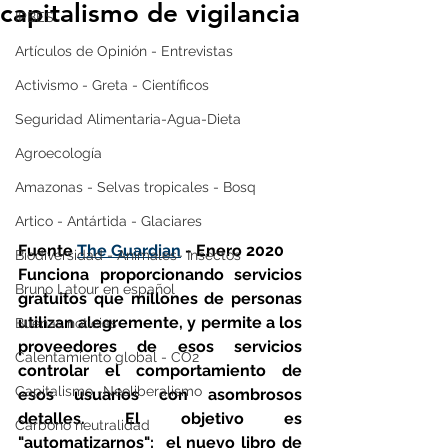
capitalismo de vigilancia
IPBES
Artículos de Opinión - Entrevistas
Activismo - Greta - Científicos
Seguridad Alimentaria-Agua-Dieta
Agroecología
Amazonas - Selvas tropicales - Bosq
Artico - Antártida - Glaciares
Fuente 
The Guardian
 - Enero 2020
Biodiversidad - Animales- Insectos
Funciona proporcionando servicios 
Bruno Latour en español
gratuitos que millones de personas 
utilizan alegremente, y permite a los 
Buenas noticias
proveedores de esos servicios 
Calentamiento global - CO2
controlar el comportamiento de 
Capitalismo -Neoliberalismo
esos usuarios con asombrosos 
detalles. El objetivo es 
Carbono neutralidad
"automatizarnos":  el nuevo libro de 