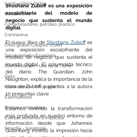
Combustibles fósiles
Shoshana Zuboff es una exposición 
escalofriante del modelo de 
Consumismo
negocio que sustenta el mundo 
Contaminadores: petróleo, plástico
digital.  
Coronavirus
El nuevo libro de 
Shoshana Zuboff
 es 
Crisis global-Colapso -Covid
una exposición escalofriante del 
Decrecimiento/Economía
modelo de negocio que sustenta el 
mundo digital. El columnista técnico 
Desforestación - Uso de la Tierra
del diario The Guardian, John 
Dieta
Naughton, explica la importancia de la 
obra de Zuboff y plantea a la autora 
Ecoansiedad - Psicología
10 preguntas clave
Espiritualidad
Energías renovables
Estamos viviendo la transformación 
más profunda en nuestro entorno de 
Eventos extremos e impactos
información desde que Johannes 
Filosofía - Sociología
Gutenberg inventó la impresión hacia 