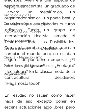
entonces, Allen era una especie de 
hombre renacentista: un graduado de 
Propaganda
Harvard, un metalúrgico, un 
Tecnología digital
organizador sindical, un poeta beat, y 
Concentración riqueza y poder
un viajero que estudiaba las culturas 
indígenas. Fundó un grupo de 
Los dueños del mundo
interpretación idealista llamado el 
Nueva economía
Teatro de Todas las Posibilidades. 
Como el nombre sugiere, querían 
Crítica a la modernidad/mecanicismo
cambiar el mundo pero no estaban 
Ciencia - Negacionismo
seguros de por dónde empezar. ¿El 
arte? ¿Negocios? ¿Ecología? 
Pensadores del Nuevo Mundo
¿Tecnología? En la clásica moda de la 
Regeneración
contracultura, decidieron: 
"¡Hagámoslo todo!"
En realidad no sabían cómo hacer 
nada de eso, excepto poner en 
escena actuaciones algo libres, pero 