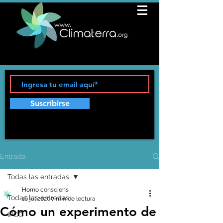
Suscribirse
Entrada
Todas las entradas
Homo consciens
Todas las entradas
16 jul 2020
7 min de lectura
Cómo un experimento de
IPCC