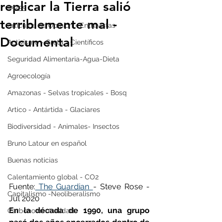
replicar la Tierra salió
IPBES
terriblemente mal -
Artículos de Opinión - Entrevistas
Documental
Activismo - Greta - Científicos
Seguridad Alimentaria-Agua-Dieta
Agroecología
Amazonas - Selvas tropicales - Bosq
Artico - Antártida - Glaciares
Biodiversidad - Animales- Insectos
Bruno Latour en español
Buenas noticias
Calentamiento global - CO2
Fuente:
 The Guardian 
- Steve Rose - 
Capitalismo -Neoliberalismo
Jul 2020 
En la década de 1990, una grupo 
Carbono neutralidad