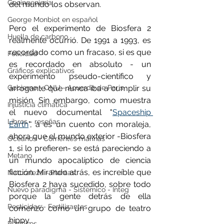
Geoingeniería
del mundo los observan.
George Monbiot en español
Pero el experimento de Biosfera 2 
Huella de carbono
realmente ocurrió. De 1991 a 1993, es 
recordado como un fracaso, si es que 
Felicidad
es recordado en absoluto - un 
Gráficos explicativos
experimento pseudo-científico y 
Gobierno - ONU - Acuerdo de Paris
arrogante que nunca iba a cumplir su 
misión. Sin embargo, como muestra 
Injusticia climática
el nuevo documental "
Spaceship 
Libros - reseñas
Earth
", a es un cuento con moraleja, 
ahora que el mundo exterior -Biosfera 
Océanos - Corrientes marinas
1, si lo prefieren- se está pareciendo a 
Metano
un mundo apocalíptico de ciencia 
ficción. Mirando atrás, es increíble que 
Naturaleza - Plantas
Biosfera 2 haya sucedido, sobre todo 
Nuevo paradigma - Sistémico - Integ
porque la gente detrás de ella 
Pesticidas - Fertilizantes
comenzó como un grupo de teatro 
hippy.
Plásticos