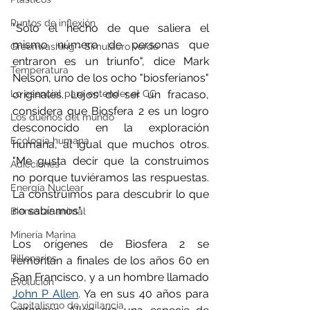
Puntos de inflexión
"Sólo el hecho de que saliera el 
mismo número de personas que 
Greenwashing - Simulacro verde
entraron es un triunfo", dice Mark 
Temperatura
Nelson, uno de los ocho "biosferianos" 
Lo esencial para entender el CC
originales. Lejos de ser un fracaso, 
considera que Biosfera 2 es un logro 
Los dueños del mundo
desconocido en la exploración 
Ecología humana
humana, al igual que muchos otros. 
"Me gusta decir que la construimos 
Adicciones
no porque tuviéramos las respuestas. 
Energía Nuclear
La construimos para descubrir lo que 
no sabíamos".
Bienestar animal
Minería Marina
Los orígenes de Biosfera 2 se 
Billonarios
remontan a finales de los años 60 en 
San Francisco, y a un hombre llamado 
Evolución
John P Allen
. Ya en sus 40 años para 
Capitalismo de vigilancia