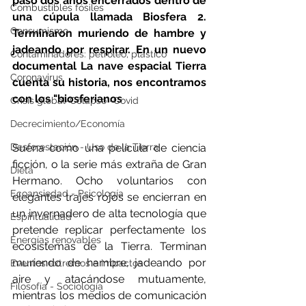
pasó dos años encerrados dentro de 
Combustibles fósiles
una cúpula llamada Biosfera 2. 
Consumismo
Terminaron muriendo de hambre y 
jadeando por respirar. En un nuevo 
Contaminadores: petróleo, plástico
documental La nave espacial Tierra 
Coronavirus
cuenta su historia, nos encontramos 
con los "biosferianos
Crisis global-Colapso -Covid
Decrecimiento/Economía
Desforestación - Uso de la Tierra
Suena como una película de ciencia 
ficción, o la serie más extraña de Gran 
Dieta
Hermano. Ocho voluntarios con 
Ecoansiedad - Psicología
elegantes trajes rojos se encierran en 
un invernadero de alta tecnología que 
Espiritualidad
pretende replicar perfectamente los 
Energías renovables
ecosistemas de la Tierra. Terminan 
muriendo de hambre, jadeando por 
Eventos extremos e impactos
aire y atacándose mutuamente, 
Filosofía - Sociología
mientras los medios de comunicación 