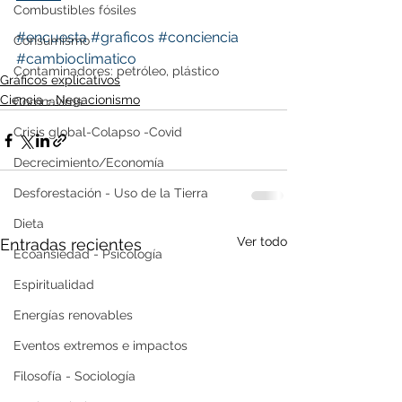
Combustibles fósiles
#encuesta
#graficos
#conciencia
Consumismo
#cambioclimatico
Contaminadores: petróleo, plástico
Gráficos explicativos
Ciencia - Negacionismo
Coronavirus
Crisis global-Colapso -Covid
Decrecimiento/Economía
Desforestación - Uso de la Tierra
Dieta
Ver todo
Entradas recientes
Ecoansiedad - Psicología
Espiritualidad
Energías renovables
Eventos extremos e impactos
Filosofía - Sociología