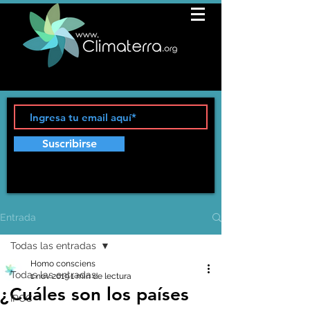
Suscribirse
Entrada
Todas las entradas
Homo consciens
Todas las entradas
1 nov 2019
1 min de lectura
¿Cuáles son los países
IPCC