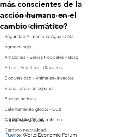
más conscientes de la
IPBES
acción humana en el
Artículos de Opinión - Entrevistas
cambio climático?
Activismo - Greta - Científicos
Seguridad Alimentaria-Agua-Dieta
Agroecología
Amazonas - Selvas tropicales - Bosq
Artico - Antártida - Glaciares
Biodiversidad - Animales- Insectos
Bruno Latour en español
Buenas noticias
Calentamiento global - CO2
Capitalismo -Neoliberalismo
SERIE GRAFICOS
Carbono neutralidad
Fuente
: World Economic Forum