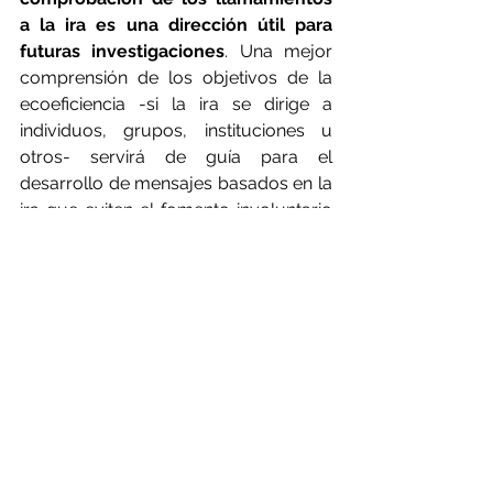
a la ira es una dirección útil para 
futuras investigaciones
. Una mejor 
comprensión de los objetivos de la 
ecoeficiencia -si la ira se dirige a 
individuos, grupos, instituciones u 
otros- servirá de guía para el 
desarrollo de mensajes basados en la 
ira que eviten el fomento involuntario 
de la ecodepresión.
Nuestras conclusiones sugieren que 
los defensores de la acción 
climática, así como las campañas de 
comunicación y educación pública, 
pueden tener más éxito si se basan 
en mensajes basados en la ira. 
Mientras tanto, los mensajes que 
hacen que la gente se sienta 