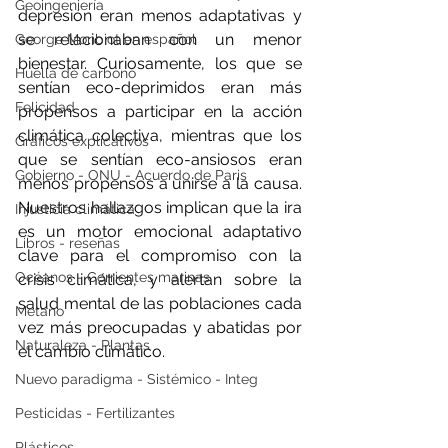
Geoingeniería
depresión eran menos adaptativas y 
se relacionaban con un menor 
George Monbiot en español
bienestar. Curiosamente, los que se 
Huella de carbono
sentían eco-deprimidos eran más 
Felicidad
propensos a participar en la acción 
climática colectiva, mientras que los 
Gráficos explicativos
que se sentían eco-ansiosos eran 
Gobierno - ONU - Acuerdo de Paris
menos propensos a unirse a la causa. 
Nuestros hallazgos implican que la ira 
Injusticia climática
es un motor emocional adaptativo 
Libros - reseñas
clave para el compromiso con la 
Océanos - Corrientes marinas
crisis climática, y alertan sobre la 
salud mental de las poblaciones cada 
Metano
vez más preocupadas y abatidas por 
Naturaleza - Plantas
el cambio climático.
Nuevo paradigma - Sistémico - Integ
Pesticidas - Fertilizantes
Plásticos