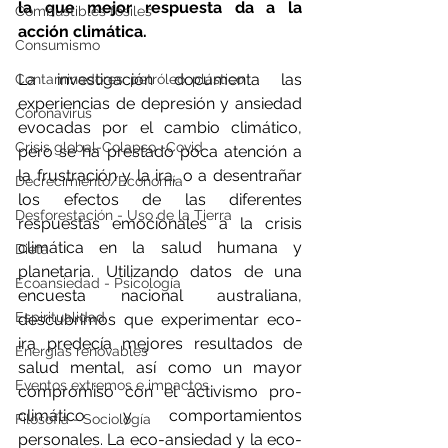
la que mejor respuesta da a la 
Combustibles fósiles
acción climática.
Consumismo
La investigación documenta las 
Contaminadores: petróleo, plástico
experiencias de depresión y ansiedad 
Coronavirus
evocadas por el cambio climático, 
Crisis global-Colapso -Covid
pero se ha prestado poca atención a 
la frustración y la ira, o a desentrañar 
Decrecimiento/Economía
los efectos de las diferentes 
Desforestación - Uso de la Tierra
respuestas emocionales a la crisis 
climática en la salud humana y 
Dieta
planetaria. Utilizando datos de una 
Ecoansiedad - Psicología
encuesta nacional australiana, 
Espiritualidad
descubrimos que experimentar eco-
ira predecía mejores resultados de 
Energías renovables
salud mental, así como un mayor 
Eventos extremos e impactos
compromiso con el activismo pro-
climático y comportamientos 
Filosofía - Sociología
personales. La eco-ansiedad y la eco-