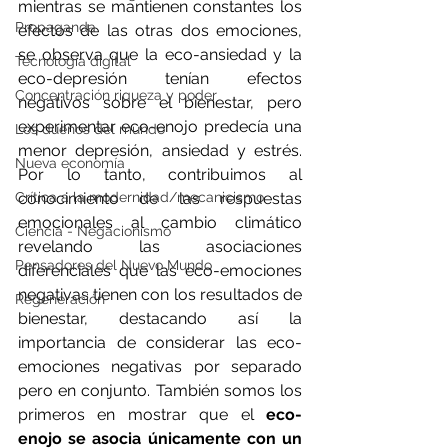
mientras se mantienen constantes los 
Propaganda
efectos de las otras dos emociones, 
se observa que la eco-ansiedad y la 
Tecnología digital
eco-depresión tenían efectos 
Concentración riqueza y poder
negativos sobre el bienestar, pero 
experimentar eco-enojo predecía una 
Los dueños del mundo
menor depresión, ansiedad y estrés. 
Nueva economía
Por lo tanto, contribuimos al 
conocimiento de las respuestas 
Crítica a la modernidad/mecanicismo
emocionales al cambio climático 
Ciencia - Negacionismo
revelando las asociaciones 
Pensadores del Nuevo Mundo
diferenciales que las eco-emociones 
negativas tienen con los resultados de 
Regeneración
bienestar, destacando así la 
importancia de considerar las eco-
emociones negativas por separado 
pero en conjunto. También somos los 
primeros en mostrar que el 
eco-
enojo se asocia únicamente con un 