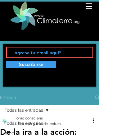
Suscribirse
Entrada
Todas las entradas
Homo consciens
Todas las entradas
22 feb 2021
5 min de lectura
De la ira a la acción:
IPCC