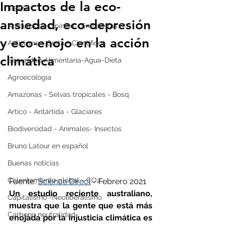
Impactos de la eco-
IPBES
ansiedad, eco-depresión
Artículos de Opinión - Entrevistas
y eco-enojo en la acción
Activismo - Greta - Científicos
climática
Seguridad Alimentaria-Agua-Dieta
Agroecología
Amazonas - Selvas tropicales - Bosq
Artico - Antártida - Glaciares
Biodiversidad - Animales- Insectos
Bruno Latour en español
Buenas noticias
Calentamiento global - CO2
Fuente: 
Science Direct
 - Febrero 2021
Un estudio reciente australiano, 
Capitalismo -Neoliberalismo
muestra que la gente que está más 
Carbono neutralidad
enojada por la injusticia climática es 