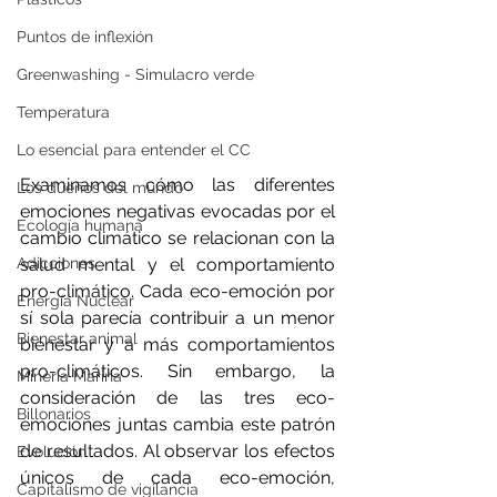
Puntos de inflexión
Greenwashing - Simulacro verde
Temperatura
Lo esencial para entender el CC
Examinamos cómo las diferentes 
Los dueños del mundo
emociones negativas evocadas por el 
Ecología humana
cambio climático se relacionan con la 
salud mental y el comportamiento 
Adicciones
pro-climático. Cada eco-emoción por 
Energía Nuclear
sí sola parecía contribuir a un menor 
Bienestar animal
bienestar y a más comportamientos 
pro-climáticos. Sin embargo, la 
Minería Marina
consideración de las tres eco-
Billonarios
emociones juntas cambia este patrón 
de resultados. Al observar los efectos 
Evolución
únicos de cada eco-emoción, 
Capitalismo de vigilancia