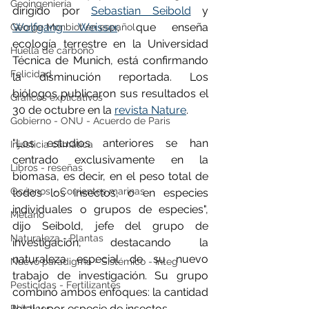
Geoingeniería
dirigido por 
Sebastian Seibold
 y 
Wolfgang Weisser
, que enseña 
George Monbiot en español
ecología terrestre en la Universidad 
Huella de carbono
Técnica de Munich, está confirmando 
Felicidad
la disminución reportada. Los 
biólogos publicaron sus resultados el 
Gráficos explicativos
30 de octubre en la 
revista Nature
.
Gobierno - ONU - Acuerdo de Paris
"Los estudios anteriores se han 
Injusticia climática
centrado exclusivamente en la 
Libros - reseñas
biomasa, es decir, en el peso total de 
Océanos - Corrientes marinas
todos los insectos, o en especies 
individuales o grupos de especies", 
Metano
dijo Seibold, jefe del grupo de 
Naturaleza - Plantas
investigación, destacando la 
naturaleza especial de su nuevo 
Nuevo paradigma - Sistémico - Integ
trabajo de investigación. Su grupo 
Pesticidas - Fertilizantes
combinó ambos enfoques: la cantidad 
total y por especie de insectos. 
Plásticos