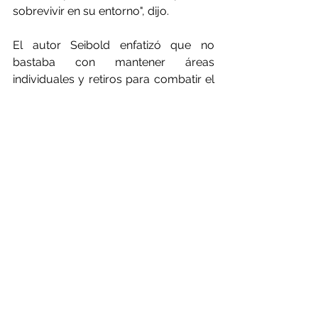
sobrevivir en su entorno", dijo.
El autor Seibold enfatizó que no 
bastaba con mantener áreas 
individuales y retiros para combatir el 
declive de los insectos. "Para detener 
el declive, necesitamos [...] una mayor 
coordinación a nivel regional y 
nacional", dijo.
"El estudio nos muestra que la 
agricultura debe ser parte de la 
solución", argumentó Joachim 
Rukwied, presidente de la Asociación 
de Agricultores. "Casi ningún otro 
sector depende tanto de la 
polinización de abejas e insectos 
como nosotros." Añadió que la 
Asociación de Agricultores estaba 