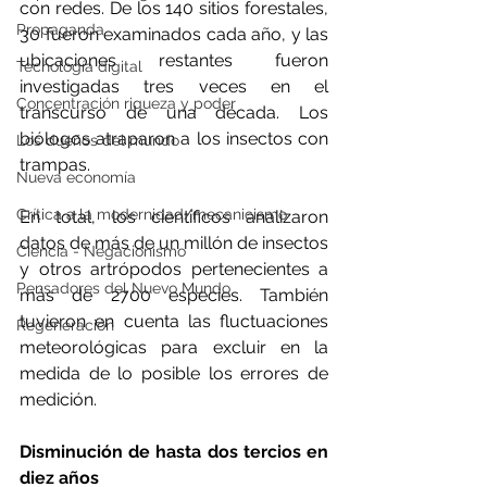
con redes. De los 140 sitios forestales, 
Propaganda
30 fueron examinados cada año, y las 
ubicaciones restantes fueron 
Tecnología digital
investigadas tres veces en el 
Concentración riqueza y poder
transcurso de una década. Los 
biólogos atraparon a los insectos con 
Los dueños del mundo
trampas.
Nueva economía
Crítica a la modernidad/mecanicismo
En total, los científicos analizaron 
datos de más de un millón de insectos 
Ciencia - Negacionismo
y otros artrópodos pertenecientes a 
Pensadores del Nuevo Mundo
más de 2700 especies. También 
tuvieron en cuenta las fluctuaciones 
Regeneración
meteorológicas para excluir en la 
medida de lo posible los errores de 
medición. 
Disminución de hasta dos tercios en 
diez años