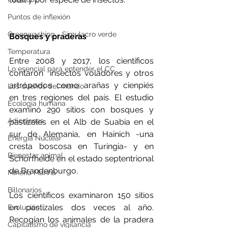
Puntos de inflexión
Greenwashing - Simulacro verde
Bosques y praderas
Temperatura
Entre 2008 y 2017, los científicos 
Lo esencial para entender el CC
contaron  insectos voladores y otros 
artrópodos como arañas y cienpiés 
Los dueños del mundo
en tres regiones del país. El estudio 
Ecología humana
examinó 290 sitios con bosques y 
Adicciones
pastizales en el Alb de Suabia en el 
sur de Alemania, en Hainich -una 
Energía Nuclear
cresta boscosa en Turingia- y en 
Bienestar animal
Schorfheide en el estado septentrional 
de Brandenburgo.
Minería Marina
Billonarios
Los científicos examinaron 150 sitios 
en pastizales dos veces al año. 
Evolución
Recogían los animales de la pradera 
Capitalismo de vigilancia