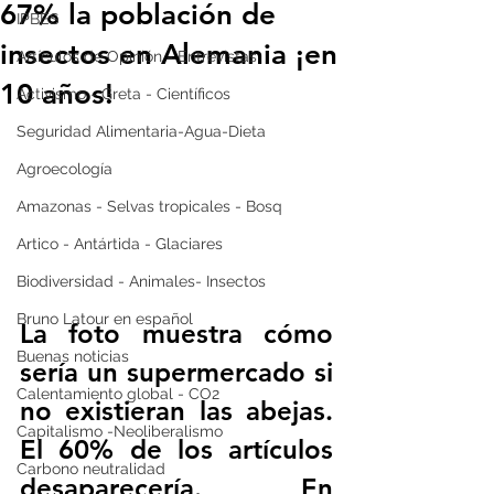
67% la población de
IPBES
insectos en Alemania ¡en
Artículos de Opinión - Entrevistas
10 años!
Activismo - Greta - Científicos
Seguridad Alimentaria-Agua-Dieta
Agroecología
Amazonas - Selvas tropicales - Bosq
Artico - Antártida - Glaciares
Biodiversidad - Animales- Insectos
Bruno Latour en español
La foto muestra cómo 
Buenas noticias
sería un supermercado si 
Calentamiento global - CO2
no existieran las abejas. 
Capitalismo -Neoliberalismo
El 60% de los artículos 
Carbono neutralidad
desaparecería. En 