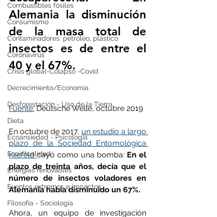
Combustibles fósiles
Alemania la disminución 
Consumismo
de la masa total de 
Contaminadores: petróleo, plástico
insectos es de entre el 
Coronavirus
40 y el 67%. 
Crisis global-Colapso -Covid
Decrecimiento/Economía
Desforestación - Uso de la Tierra
Fuente:
 Deutsche Welle, octubre 2019
Dieta
En octubre de 2017, 
un estudio a largo 
Ecoansiedad - Psicología
plazo de la Sociedad Entomológica 
Espiritualidad
Krefeld 
cayó como una bomba: 
En el 
plazo de treinta años, decía que el 
Energías renovables
número de insectos voladores en 
Eventos extremos e impactos
Alemania había disminuido un 67%.
Filosofía - Sociología
Ahora, un equipo de investigación 