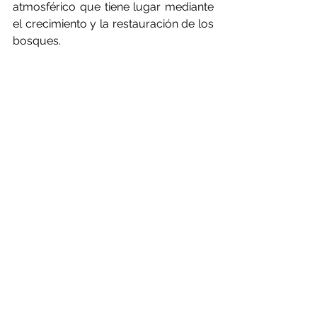
atmosférico que tiene lugar mediante 
el crecimiento y la restauración de los 
bosques.
Los bosques reciben 
sólo el 3% 
de la financiación
 disponible 
para la mitigación del clima.
A pesar de este potencial, la 
financiación relacionada con los 
bosques, incluso para los países con 