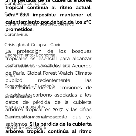
Si la pérdida de la cubierta arbórea 
Combustibles fósiles
tropical continúa al ritmo actual, 
Consumismo
será casi imposible mantener el 
calentamiento por debajo de los 2ºC 
Contaminadores: petróleo, plástico
prometidos.
Coronavirus
Crisis global-Colapso -Covid
La protección de los bosques 
Decrecimiento/Economía
tropicales es esencial para alcanzar 
Desforestación - Uso de la Tierra
los objetivos climáticos del Acuerdo 
de París. Global Forest Watch Climate 
Dieta
publicó recientemente las 
Ecoansiedad - Psicología
estimaciones de las emisiones de 
dióxido de carbono asociadas a los 
Espiritualidad
datos de pérdida de la cubierta 
Energías renovables
arbórea tropical en 2017, y las cifras 
demuestran más de lo que ya 
Eventos extremos e impactos
sabíamos. 
Si la pérdida de la cubierta 
Filosofía - Sociología
arbórea tropical continúa al ritmo 