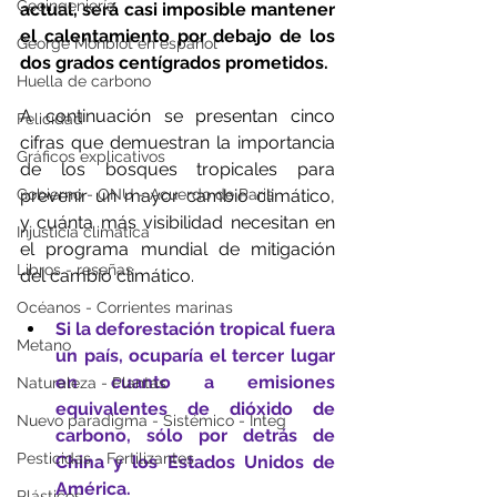
Geoingeniería
actual, será casi imposible mantener 
el calentamiento por debajo de los 
George Monbiot en español
dos grados centígrados prometidos.
Huella de carbono
A continuación se presentan cinco 
Felicidad
cifras que demuestran la importancia 
Gráficos explicativos
de los bosques tropicales para 
Gobierno - ONU - Acuerdo de Paris
prevenir un mayor cambio climático, 
y cuánta más visibilidad necesitan en 
Injusticia climática
el programa mundial de mitigación 
Libros - reseñas
del cambio climático.
Océanos - Corrientes marinas
Si la deforestación tropical fuera 
Metano
un país, ocuparía el tercer lugar 
en cuanto a emisiones 
Naturaleza - Plantas
equivalentes de dióxido de 
Nuevo paradigma - Sistémico - Integ
carbono, sólo por detrás de 
Pesticidas - Fertilizantes
China y los Estados Unidos de 
América.
Plásticos