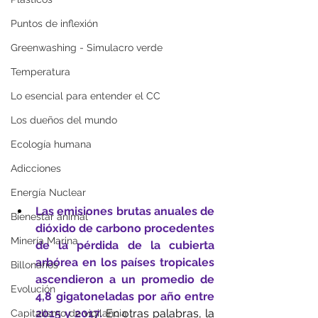
Puntos de inflexión
Greenwashing - Simulacro verde
Temperatura
Lo esencial para entender el CC
Los dueños del mundo
Ecología humana
Adicciones
Energía Nuclear
Las emisiones brutas anuales de 
Bienestar animal
dióxido de carbono procedentes 
Minería Marina
de la pérdida de la cubierta 
arbórea en los países tropicales 
Billonarios
ascendieron a un promedio de 
Evolución
4,8 gigatoneladas por año entre 
2015 y 2017. 
En otras palabras, la 
Capitalismo de vigilancia