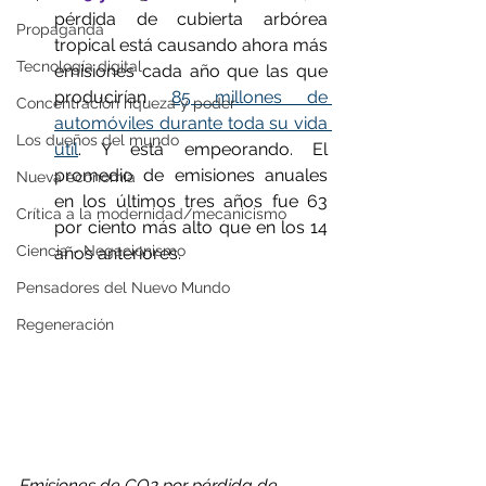
pérdida de cubierta arbórea 
Propaganda
tropical está causando ahora más 
Tecnología digital
emisiones cada año que las que 
producirían 
85 millones de 
Concentración riqueza y poder
automóviles durante toda su vida 
Los dueños del mundo
útil
. Y está empeorando. El 
promedio de emisiones anuales 
Nueva economía
en los últimos tres años fue 63 
Crítica a la modernidad/mecanicismo
por ciento más alto que en los 14 
Ciencia - Negacionismo
años anteriores.
Pensadores del Nuevo Mundo
Regeneración
Emisiones de CO2 por pérdida de 