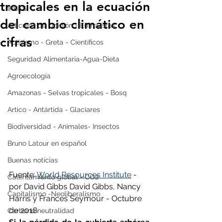
tropicales en la ecuación
IPBES
del cambio climático en
Artículos de Opinión - Entrevistas
cifras
Activismo - Greta - Científicos
Seguridad Alimentaria-Agua-Dieta
Agroecología
Amazonas - Selvas tropicales - Bosq
Artico - Antártida - Glaciares
Biodiversidad - Animales- Insectos
Bruno Latour en español
Buenas noticias
Fuente: 
World Resources Institute
 - 
Calentamiento global - CO2
por David Gibbs David Gibbs, Nancy 
Capitalismo -Neoliberalismo
Harris y Frances Seymour - Octubre 
de 2018
Carbono neutralidad