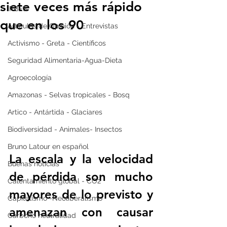
siete veces más rápido
IPBES
que en los 90
Artículos de Opinión - Entrevistas
Activismo - Greta - Científicos
Seguridad Alimentaria-Agua-Dieta
Agroecología
Amazonas - Selvas tropicales - Bosq
Artico - Antártida - Glaciares
Biodiversidad - Animales- Insectos
Bruno Latour en español
La escala y la velocidad 
Buenas noticias
de pérdida son mucho 
Calentamiento global - CO2
mayores de lo previsto y 
Capitalismo -Neoliberalismo
amenazan con causar 
Carbono neutralidad