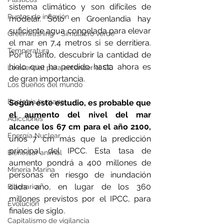
sistema climático y son difíciles de 
Puntos de inflexión
modelar. Sólo en Groenlandia hay 
suficiente agua congelada para elevar 
Greenwashing - Simulacro verde
el mar en 7,4 metros si se derritiera. 
Temperatura
Por lo tanto, descubrir la cantidad de 
hielo que ha perdido hasta ahora es 
Lo esencial para entender el CC
de gran importancia.
Los dueños del mundo
Ecología humana
Según este estudio, es probable que 
el aumento del nivel del mar 
Adicciones
alcance los 67 cm para el año 2100, 
Energía Nuclear
unos 7 cm más que la predicción 
principal del IPCC. Esta tasa de 
Bienestar animal
aumento pondrá a 400 millones de 
Minería Marina
personas en riesgo de inundación 
cada año, en lugar de los 360 
Billonarios
millones previstos por el IPCC, para 
Evolución
finales de siglo.
Capitalismo de vigilancia