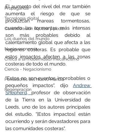
El aumento del nivel del mar también 
Propaganda
aumenta el riesgo de que se 
Tecnología digital
produzcan mareas tormentosas, 
cuando las tormentas más intensas 
Concentración riqueza y poder
son más probables debido al 
Los dueños del mundo
calentamiento global que afecta a las 
Nueva economía
regiones costeras. Es probable que 
estos impactos afecten a las zonas 
Crítica a la modernidad/mecanicismo
costeras de todo el mundo.
Ciencia - Negacionismo
"Estos no son eventos improbables o 
Pensadores del Nuevo Mundo
pequeños impactos", dijo 
Andrew 
Regeneración
Shepherd, 
profesor de observación 
de la Tierra en la Universidad de 
Leeds, uno de los autores principales 
del estudio. "[Estos impactos] están 
ocurriendo y serán devastadores para 
las comunidades costeras".