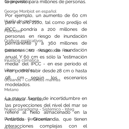
lo previsto para millones de personas.
Geoingeniería
George Monbiot en español
Por ejemplo, un aumento de 60 cm 
Huella de carbono
para el año 2100, tal como predijo el 
IPCC, pondría a 200 millones de 
Felicidad
personas en riesgo de inundación 
Gráficos explicativos
permanente y a 360 millones de 
personas en riesgo de inundación 
Gobierno - ONU - Acuerdo de Paris
anual. Y 60 cm es sólo la "estimación 
Injusticia climática
media" del IPCC - en ese período el 
Libros - reseñas
mar podría subir desde 28 cm o hasta 
98 cm según los escenarios 
Océanos - Corrientes marinas
modelados.
Metano
La mayor fuente de incertidumbre en 
Naturaleza - Plantas
las proyecciones del nivel del mar se 
Nuevo paradigma - Sistémico - Integ
refiere al hielo almacenado en la 
Antártida y Groenlandia, que tienen 
Pesticidas - Fertilizantes
interacciones complejas con el 
Plásticos