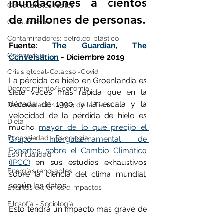
inundaciones a cientos 
Combustibles fósiles
de millones de personas.
Consumismo
Contaminadores: petróleo, plástico
Fuente: 
The Guardian
, 
The 
Coronavirus
Conversation
 - Diciembre 2019
Crisis global-Colapso -Covid
La pérdida de hielo en Groenlandia es 
Decrecimiento/Economía
siete veces más rápida que en la 
década de 1990, y la escala y la 
Desforestación - Uso de la Tierra
velocidad de la pérdida de hielo es 
Dieta
mucho 
mayor de lo que predijo el 
Ecoansiedad - Psicología
Grupo Intergubernamental de 
Expertos sobre el Cambio Climático 
Espiritualidad
(IPCC)
 en sus estudios exhaustivos 
Energías renovables
sobre la ciencia del clima mundial, 
según los datos.
Eventos extremos e impactos
Filosofía - Sociología
Esto tendrá un impacto más grave de 