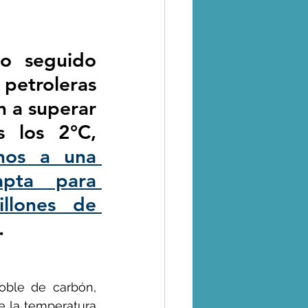
oticias
o seguido 
petroleras 
tralidad
n a superar 
por lejos los 2°C, 
o
Coronavirus
nos a una 
apta para 
 - Uso de la Tierra
llones de 
.  
s
ble de carbón, 
 la temperatura 