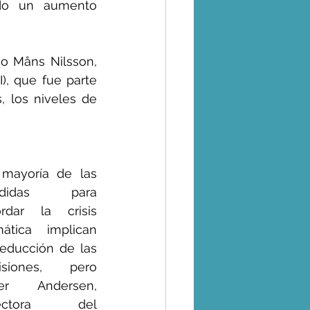
do un aumento 
o Måns Nilsson, 
), que fue parte 
, los niveles de 
mayoría de las 
didas para 
rdar la crisis 
mática implican 
reducción de las 
isiones, pero 
ger Andersen, 
rectora del 