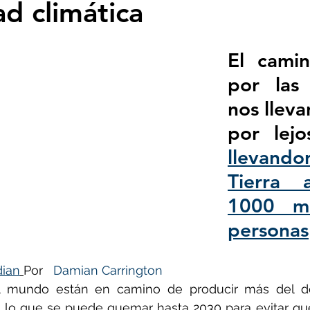
d climática
- Insectos
Bruno Latour en español
Buenas n
El camin
por las 
CO2
Capitalismo -Neoliberalismo
Carbono neu
nos lleva
Consumismo
Contaminadores: petróleo, plástic
llevando
Tierra 
ovid
Decrecimiento/Economía
Desforestación
1000 mi
personas
Psicología
Espiritualidad
Energías renovable
dian
Por   
Damian Carrington
l mundo están en camino de producir más del do
actos
Filosofía - Sociología
Geoingeniería
 lo que se puede quemar hasta 2030 para evitar que