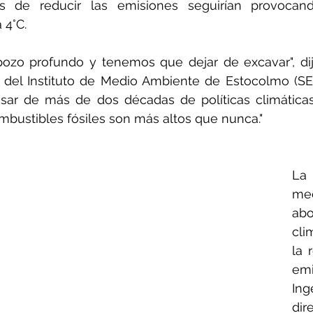
s de reducir las emisiones seguirían provocan
 4°C.
ozo profundo y tenemos que dejar de excavar", dij
o del Instituto de Medio Ambiente de Estocolmo (SEI
pesar de más de dos décadas de políticas climáticas
bustibles fósiles son más altos que nunca."
La 
me
abo
cli
la 
em
In
di