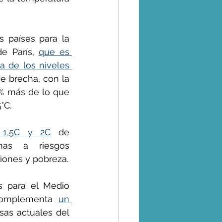
 países para la 
e París, 
que es 
 de los niveles 
 brecha, con la 
% más de lo que 
°C.
e 1,5C y 2C
 de 
as a riesgos 
iones y pobreza.
 para el Medio 
Complementa 
un 
as actuales del 