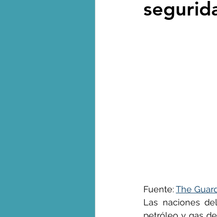
segurida
Biodiversidad - Animales
Calentamiento global - 
Combustibles fósiles
Crisis global-Colapso -C
Dieta
Ecoansiedad - 
Fuente: 
The Guar
Las naciones de
Eventos extremos e imp
petróleo y gas de