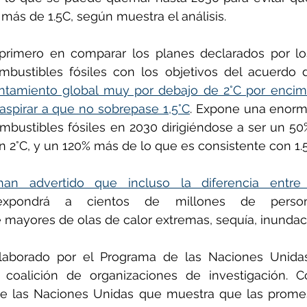
más de 1.5C, según muestra el análisis.
ñol
Huella de carbono
 primero en comparar los planes declarados por los
mbustibles fósiles con los objetivos del acuerdo d
ntamiento global muy por debajo de 2°C por encima
 aspirar a que no sobrepase 1,5°C
. Expone una enorme
bustibles fósiles en 2030 dirigiéndose a ser un 50
n 2°C, y un 120% más de lo que es consistente con 1.5
 han advertido que incluso la diferencia entr
 expondrá a cientos de millones de person
e mayores de olas de calor extremas, sequía, inundac
laborado por el Programa de las Naciones Unidas
coalición de organizaciones de investigación. 
de las Naciones Unidas que muestra que las promes