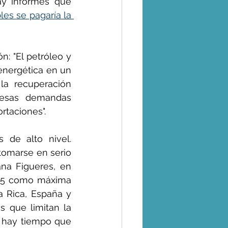
y informes que 
es se pagaría la 
: "El petróleo y 
nergética en un 
la recuperación 
 esas demandas 
rtaciones".
 de alto nivel. 
tomarse en serio 
ana Figueres, en 
015 como máxima 
 Rica, España y 
 que limitan la 
 hay tiempo que 