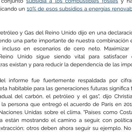
conjunto 
subsidia a los combustibles fósiles
 y ha
licando un 
10% de esos subsidios a energías renovabl
etróleo y Gas del Reino Unido dijo en una declaración
iendo una parte importante de nuestra combinación e
e, incluso en escenarios de cero neto. Maximizar 
eino Unido sigue siendo vital para satisfacer
ras existan y para reducir la dependencia de las impo
el informe fue fuertemente respaldada por cifras
ta habitable para las generaciones futuras significa 
adual del carbón, el petróleo y el gas", dijo Christi
s la persona que entregó el acuerdo de París en 2
Naciones Unidas sobre el clima. "Países como Costa
 están mostrando el camino a seguir, con políticas
extracción; otros deben ahora seguir su ejemplo. No