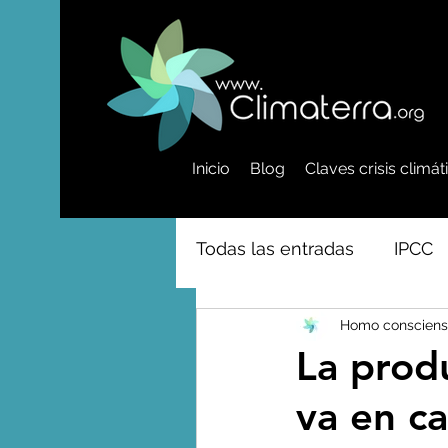
Inicio
Blog
Claves crisis climá
Todas las entradas
IPCC
Homo consciens
Activismo - Greta - Cientí
La prod
va en ca
Amazonas - Selvas tropi