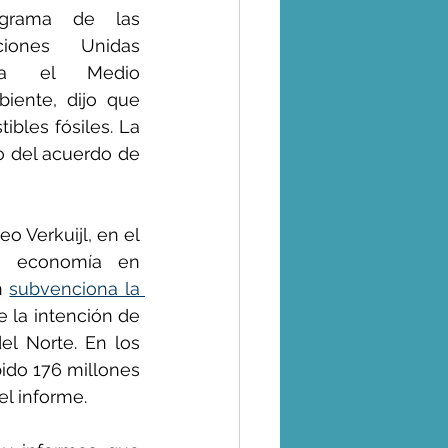
ograma de las 
ciones Unidas 
ra el Medio 
iente, dijo que 
les fósiles. La 
 del acuerdo de 
 Verkuijl, en el 
n economía en 
n 
subvenciona la 
e la intención de 
l Norte. En los 
bido 176 millones 
el informe.