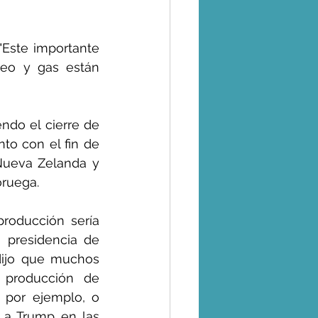
"Este importante 
eo y gas están 
do el cierre de 
to con el fin de 
Nueva Zelanda y 
oruega.
roducción sería 
 presidencia de 
dijo que muchos 
 producción de 
, por ejemplo, o 
 a Trump en las 