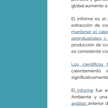
global aumente a 
George Monbiot en espa
El informe es el
extracción de co
mantener el cale
preindustriales, y
producción de com
es consistente co
Los científicos
calentamiento
significativament
El
 informe
 fue e
Ambiente y una 
análisis 
anterior 