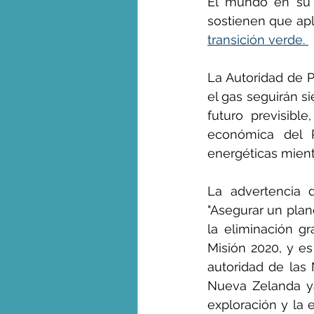
El mundo en su 
sostienen que ap
transición verde. 
La Autoridad de P
el gas seguirán s
futuro previsibl
económica del R
energéticas mient
La advertencia d
"Asegurar un plane
la eliminación gr
Misión 2020, y e
autoridad de las 
Nueva Zelanda ya
exploración y la 