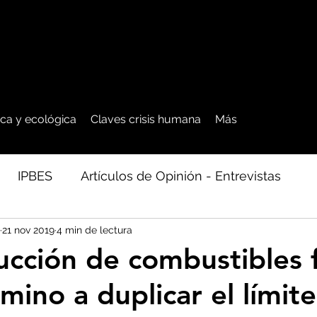
tica y ecológica
Claves crisis humana
Más
IPBES
Artículos de Opinión - Entrevistas
21 nov 2019
4 min de lectura
ficos
Seguridad Alimentaria-Agua-Dieta
Agro
ucción de combustibles f
mino a duplicar el límit
cales - Bosq
Artico - Antártida - Glaciares