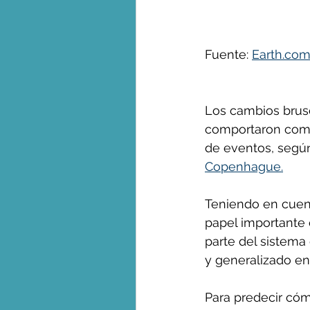
George Monbiot en espa
Fuente: 
Earth.co
Los cambios brusc
comportaron como
de eventos, segú
Copenhague.
Teniendo en cuent
papel importante 
parte del sistema
y generalizado en 
Para predecir cóm