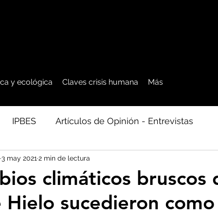
tica y ecológica
Claves crisis humana
Más
IPBES
Artículos de Opinión - Entrevistas
3 may 2021
2 min de lectura
ficos
Seguridad Alimentaria-Agua-Dieta
Agro
ios climáticos bruscos 
 Hielo sucedieron como
cales - Bosq
Artico - Antártida - Glaciares