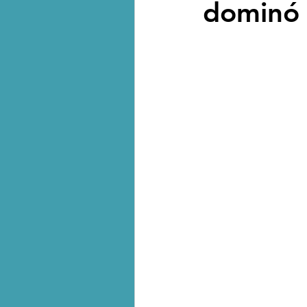
dominó
Biodiversidad - Animales
Calentamiento global - 
Combustibles fósiles
Crisis global-Colapso -C
Dieta
Ecoansiedad - 
Eventos extremos e imp