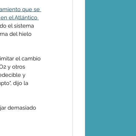
tamiento que se 
en el Atlántico 
do el sistema 
na del hielo 
imitar el cambio 
O2 y otros 
edecible y 
o", dijo la 
ujar demasiado 