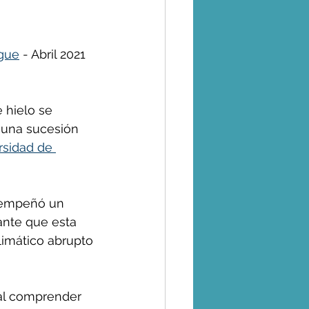
gue
 - Abril 2021
 hielo se 
 una sucesión 
rsidad de 
esempeñó un 
ante que esta 
imático abrupto 
al comprender 