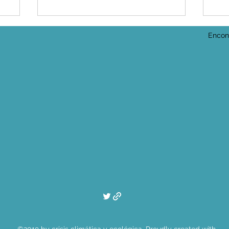
Encont
¡Pa
mo
Clara Mattei: Escapar del
capitalismo
©2019 by crisis climática y ecológica. Proudly created with