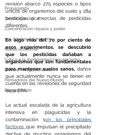
revisión abarcó 275 especies o tipos 
Propaganda
únicos de organismos del suelo y 284 
pesticidas o mezclas de pesticidas 
Tecnología digital
diferentes. 
Concentración riqueza y poder
Los dueños del mundo
En algo más del 70 por ciento de 
esos experimentos, se descubrió 
Nueva economía
que los pesticidas dañaban a 
Crítica a la modernidad/mecanicismo
organismos que son fundamentales 
para mantener suelos sanos, 
daños 
Ciencia - Negacionismo
que actualmente nunca se tienen en 
Pensadores del Nuevo Mundo
cuenta en las revisiones de seguridad 
Regeneración
de la EPA.
La actual escalada de la agricultura 
intensiva en plaguicidas y la 
contaminación s
on los principales 
factores 
que impulsan el precipitado 
declive de muchos organismos del 