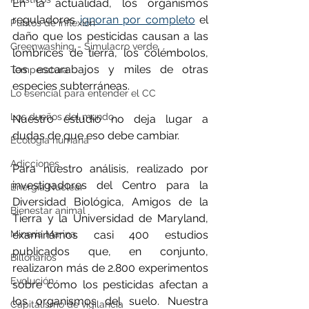
En la actualidad, los organismos 
reguladores 
ignoran por completo
 el 
Puntos de inflexión
daño que los pesticidas causan a las 
Greenwashing - Simulacro verde
lombrices de tierra, los colémbolos, 
los escarabajos y miles de otras 
Temperatura
especies subterráneas.
Lo esencial para entender el CC
Los dueños del mundo
Nuestro estudio no deja lugar a 
dudas de que eso debe cambiar.
Ecología humana
Adicciones
Para nuestro análisis, realizado por 
investigadores del Centro para la 
Energía Nuclear
Diversidad Biológica, Amigos de la 
Bienestar animal
Tierra y la Universidad de Maryland, 
Minería Marina
examinamos casi 400 estudios 
publicados que, en conjunto, 
Billonarios
realizaron más de 2.800 experimentos 
Evolución
sobre cómo los pesticidas afectan a 
los organismos del suelo. Nuestra 
Capitalismo de vigilancia