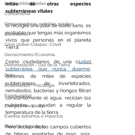
Combustibles fósiles
miles de otras especies 
subterráneas vitales
Consumismo
Contaminadores: petróleo, plástico
Si recoges una pala de suelo sano, es 
probable que tengas más organismos 
Coronavirus
vivos que personas en el planeta 
Crisis global-Colapso -Covid
Tierra.
Decrecimiento/Economía
Como ciudadanos de una c
iudad 
Desforestación - Uso de la Tierra
subterránea que nunca duerme
, 
Dieta
decenas de miles de especies 
subterráneas de invertebrados, 
Ecoansiedad - Psicología
nematodos, bacterias y hongos filtran 
Espiritualidad
constantemente el agua, reciclan los 
nutrientes y ayudan a regular la 
Energías renovables
temperatura de la tierra.
Eventos extremos e impactos
Filosofía - Sociología
Pero debajo de los campos cubiertos 
de hileras apretadas de maíz, soja, 