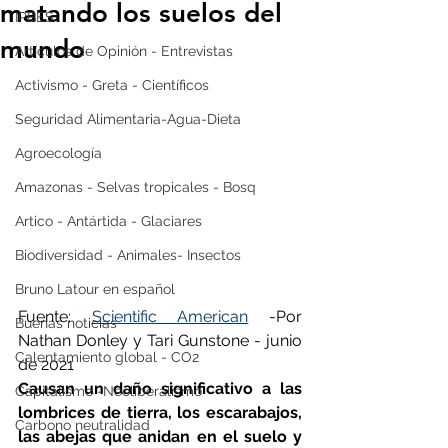
matando los suelos del
IPBES
mundo
Artículos de Opinión - Entrevistas
Activismo - Greta - Científicos
Seguridad Alimentaria-Agua-Dieta
Agroecología
Amazonas - Selvas tropicales - Bosq
Artico - Antártida - Glaciares
Biodiversidad - Animales- Insectos
Bruno Latour en español
Fuente: 
Scientific American
 -Por 
Buenas noticias
Nathan Donley y Tari Gunstone - junio 
Calentamiento global - CO2
de 2021
Causan un daño significativo a las 
Capitalismo -Neoliberalismo
lombrices de tierra, los escarabajos, 
Carbono neutralidad
las abejas que anidan en el suelo y 