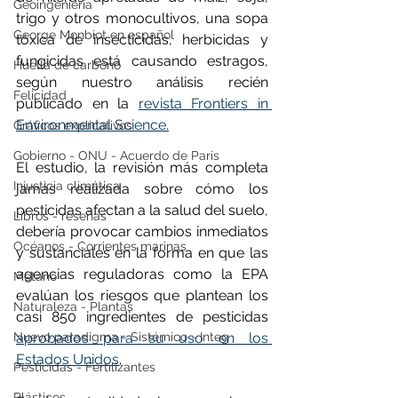
Geoingeniería
trigo y otros monocultivos, una sopa 
George Monbiot en español
tóxica de insecticidas, herbicidas y 
fungicidas está causando estragos, 
Huella de carbono
según nuestro análisis recién 
Felicidad
publicado en la 
revista Frontiers in 
Environmental Science.
Gráficos explicativos
Gobierno - ONU - Acuerdo de Paris
El estudio, la revisión más completa 
Injusticia climática
jamás realizada sobre cómo los 
pesticidas afectan a la salud del suelo, 
Libros - reseñas
debería provocar cambios inmediatos 
Océanos - Corrientes marinas
y sustanciales en la forma en que las 
agencias reguladoras como la EPA 
Metano
evalúan los riesgos que plantean los 
Naturaleza - Plantas
casi 850 ingredientes de pesticidas 
Nuevo paradigma - Sistémico - Integ
aprobados para su uso en los 
Estados Unidos
.
Pesticidas - Fertilizantes
Plásticos