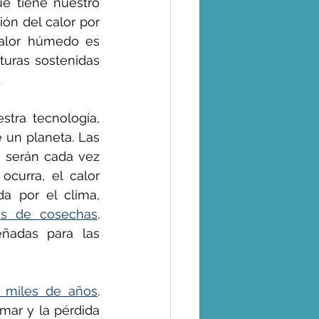
e tiene nuestro 
ón del calor por 
lor húmedo es 
uras sostenidas 
.
tra tecnología, 
un planeta. Las 
 serán cada vez 
urra, el calor 
da por el clima, 
as de cosechas
. 
ñadas para las 
 miles de años
. 
mar y la pérdida 