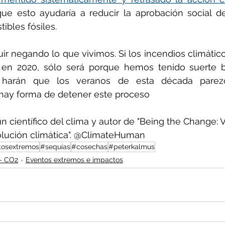
ue esto ayudaría a reducir la aprobación social de
ibles fósiles.
 negando lo que vivimos. Si los incendios climático
en 2020, sólo será porque hemos tenido suerte b
s harán que los veranos de esta década parezc
hay forma de detener este proceso
 científico del clima y autor de "Being the Change: Vi
olución climática". @ClimateHuman
tosextremos
#sequías
#cosechas
#peterkalmus
 - CO2
Eventos extremos e impactos