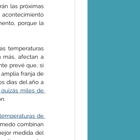
án las próximas 
n acontecimiento 
ento, porque la 
s temperaturas 
más, afectan a 
nte prevé que, si 
mplia franja de 
s días del año a 
quizás miles de 
ón.
 temperaturas de 
húmedo combinan 
ejor medida del 