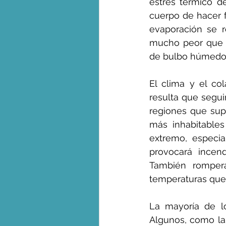
estrés térmico de
cuerpo de hacer f
evaporación se 
mucho peor que e
de bulbo húmedo s
El clima y el co
resulta que segui
regiones que sup
más inhabitables
extremo, especi
provocará incen
También romperá 
temperaturas que
La mayoría de lo
Algunos, como la 