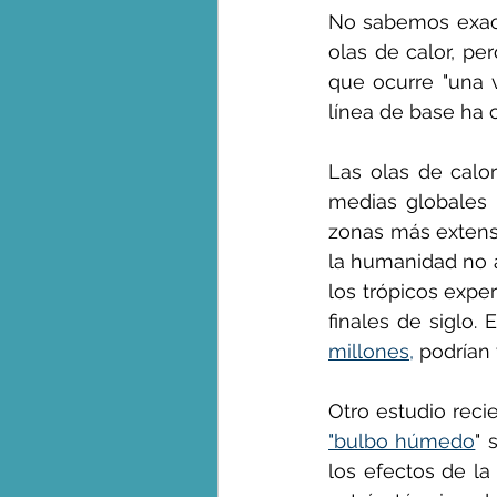
No sabemos exact
olas de calor, pe
que ocurre "una 
línea de base ha
Las olas de calo
medias globales 
zonas más extensa
la humanidad no a
los trópicos expe
finales de siglo. 
millones,
 podrían 
Otro estudio reci
"bulbo húmedo
" 
los efectos de la