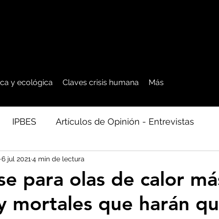
tica y ecológica
Claves crisis humana
Más
IPBES
Artículos de Opinión - Entrevistas
6 jul 2021
4 min de lectura
ficos
Seguridad Alimentaria-Agua-Dieta
Agro
se para olas de calor má
 y mortales que harán qu
cales - Bosq
Artico - Antártida - Glaciares