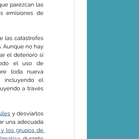
ue parezcan las 
s emisiones de 
las catástrofes 
. Aunque no hay 
 el deterioro si 
odo el uso de 
bre toda nueva 
, incluyendo el 
uyendo a través 
siles
 y desviarlos 
hacia sistemas energéticos libres de carbono. También sería útil buscar una adecuada 
 y los grupos de 
limática
 durante 