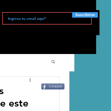
Suscribirse
ecología
s
Compartir
e este