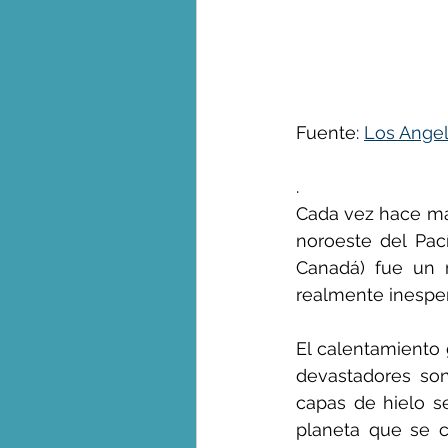
George Monbiot en espa
Fuente: 
Los Angel
. 
Cada vez hace más
noroeste del Pac
Canadá) fue un r
realmente inespe
El calentamiento
devastadores son
capas de hielo se
planeta que se c