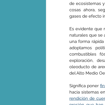
de ecosistemas y
cosas ahora, se
gases de efecto i
Es evidente que n
naturales que se 
una forma rápida 
adoptamos polí
combustibles fós
exploración, des
oleoducto de are
del Alto Medio Oe
Significa poner 
fi
rendición de cuen
presión que han 