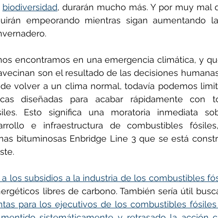
 
biodiversidad
, durarán mucho más. Y por muy mal q
guirán empeorando mientras sigan aumentando la
nvernadero.
os encontramos en una emergencia climática, y que 
avecinan son el resultado de las decisiones humanas
de volver a un clima normal, todavía podemos limitar
ticas diseñadas para acabar rápidamente con t
iles. Esto significa una moratoria inmediata so
arrollo e infraestructura de combustibles fósiles
nas bituminosas Enbridge Line 3 que se está constr
ste.
n a los subsidios a la industria de los combustibles fó
tas para los ejecutivos de los combustibles fósiles
mentido sistemáticamente y retrasado la acción c