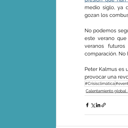
medio siglo, ya q
gozan los combust
No podemos seguir
este verano que 
veranos futuro
comparación. No 
Peter Kalmus es un
provocar una rev
#Crisisclimática
#even
Calentamiento global