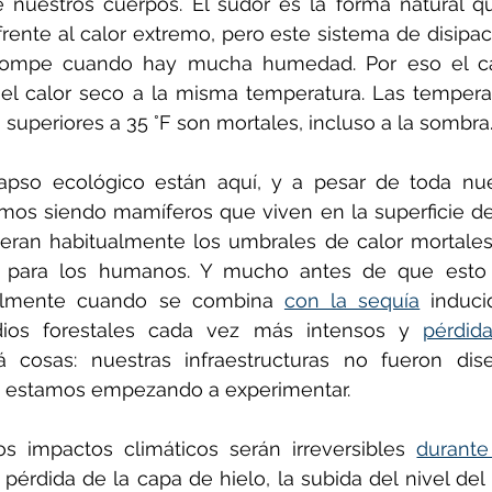
 nuestros cuerpos. El sudor es la forma natural qu
rente al calor extremo, pero este sistema de disipaci
rompe cuando hay mucha humedad. Por eso el ca
l calor seco a la misma temperatura. Las temperat
uperiores a 35 °F son mortales, incluso a la sombra
lapso ecológico están aquí, y a pesar de toda nues
mos siendo mamíferos que viven en la superficie de 
eran habitualmente los umbrales de calor mortales
 para los humanos. Y mucho antes de que esto oc
almente cuando se combina 
con la sequía
 induci
dios forestales cada vez más intensos y 
pérdid
cosas: nuestras infraestructuras no fueron dise
 estamos empezando a experimentar.
s impactos climáticos serán irreversibles 
durante
pérdida de la capa de hielo, la subida del nivel del 