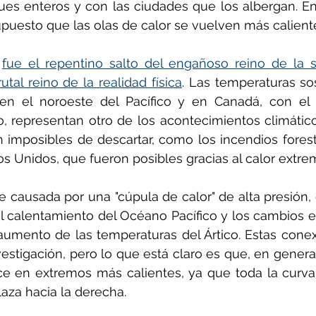
es enteros y con las ciudades que los albergan. En
supuesto que las olas de calor se vuelven más calient
 
fue el repentino salto del engañoso reino de la s
utal reino de la realidad física
. Las temperaturas so
n el noroeste del Pacífico y en Canadá, con el r
, representan otro de los acontecimientos climátic
imposibles de descartar, como los incendios forest
os Unidos, que fueron posibles gracias al calor extre
ue causada por una "cúpula de calor" de alta presión,
l calentamiento del Océano Pacífico y los cambios en
aumento de las temperaturas del Ártico. Estas conex
estigación, pero lo que está claro es que, en general
ce en extremos más calientes, ya que toda la curva 
laza hacia la derecha.