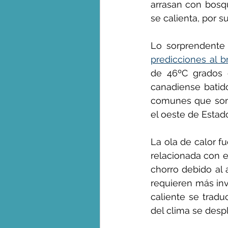
arrasan con bosqu
se calienta, por 
Lo sorprendente
predicciones al br
de 46ºC grados e
canadiense batido
comunes que son 
el oeste de Estad
La ola de calor f
relacionada con e
chorro debido al 
requieren más inv
caliente se tradu
del clima se desp