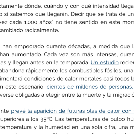
amente dónde, cuándo y con qué intensidad llegar
ro sí sabemos que llegarán. Decir que se trata de u
vez cada 1.000 años" no tiene sentido en este mom
 cambiado radicalmente.
r han empeorado durante décadas, a medida que la
han aumentado. Cada vez son más intensas, duran 
s y llegan antes en la temporada. 
Un estudio
 recie
bandona rápidamente los combustibles fósiles, una a
rimentará condiciones de calor mortales casi todos lo
En este escenario, 
cientos de millones de personas, 
verse obligadas a elegir entre la muerte y la migraci
ente
 prevé la aparición de futuras olas de calor con
superiores a los 35ºC. Las temperaturas de bulbo 
 temperatura y la humedad en una sola cifra, una m