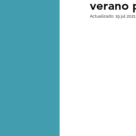
verano 
Biodiversidad - Animales
Actualizado:
19 jul 2021
Calentamiento global - 
Combustibles fósiles
Crisis global-Colapso -C
Dieta
Ecoansiedad - 
Eventos extremos e imp