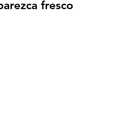
parezca fresco
- Insectos
Bruno Latour en español
Buenas n
CO2
Capitalismo -Neoliberalismo
Carbono neu
Consumismo
Contaminadores: petróleo, plástic
ovid
Decrecimiento/Economía
Desforestación
Psicología
Espiritualidad
Energías renovable
actos
Filosofía - Sociología
Geoingeniería