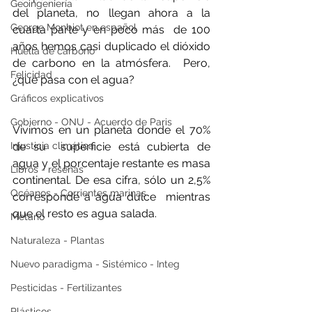
Geoingeniería
del planeta, no llegan ahora a la 
George Monbiot en español
cuarta parte y en poco más  de 100 
años hemos casi duplicado el dióxido 
Huella de carbono
de carbono en la atmósfera.  Pero, 
Felicidad
¿qué pasa con el agua?
Gráficos explicativos
Gobierno - ONU - Acuerdo de Paris
Vivimos en un planeta donde el 70% 
de su  superficie está cubierta de 
Injusticia climática
agua y el porcentaje restante es masa  
Libros - reseñas
continental. De esa cifra, sólo un 2,5% 
Océanos - Corrientes marinas
corresponde a agua dulce  mientras 
que el resto es agua salada. 
Metano
Naturaleza - Plantas
Nuevo paradigma - Sistémico - Integ
Pesticidas - Fertilizantes
Plásticos