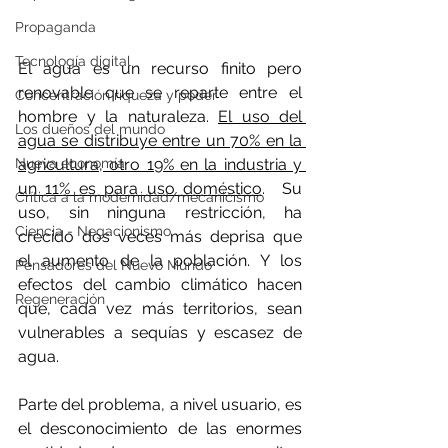
Propaganda
Tecnología digital
El agua es un recurso finito pero 
renovable que se reparte entre el 
Concentración riqueza y poder
hombre y la naturaleza. 
El uso del 
Los dueños del mundo
agua se distribuye entre un 70% en la 
Nueva economía
agricultura, otro 19% en la industria y 
un 11% es para uso doméstico
.  Su 
Crítica a la modernidad/mecanicismo
uso, sin ninguna restricción, ha 
Ciencia - Negacionismo
crecido dos veces más deprisa que  
el aumento de la población. Y los 
Pensadores del Nuevo Mundo
efectos del cambio climático hacen  
Regeneración
que, cada vez más territorios, sean 
vulnerables a sequías y escasez de  
agua.
Parte del problema, a nivel usuario, es  
el desconocimiento de las enormes 