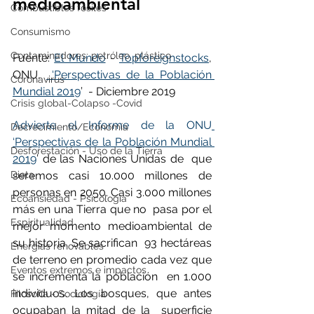
medioambiental
Combustibles fósiles
Consumismo
Contaminadores: petróleo, plástico
Fuente: 
El Mundo
 - 
Topforeignstocks
, 
ONU, 
 ‘Perspectivas de la Población 
Coronavirus
Mundial 2019
’  - Diciembre 2019
Crisis global-Colapso -Covid
Advierte el Informe de la ONU
Decrecimiento/Economía
‘Perspectivas de la Población Mundial 
Desforestación - Uso de la Tierra
2019
’ de las Naciones Unidas de  que 
seremos casi 10.000 millones de 
Dieta
personas en 2050. Casi 3.000 millones 
Ecoansiedad - Psicología
más en una Tierra que no  pasa por el 
Espiritualidad
mejor momento medioambiental de 
su historia. Se sacrifican  93 hectáreas 
Energías renovables
de terreno en promedio cada vez que 
Eventos extremos e impactos
se incrementa la población  en 1.000 
individuos. Los bosques, que antes 
Filosofía - Sociología
ocupaban la mitad de la  superficie 