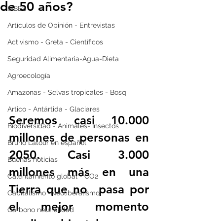
de 50 años?
IPBES
Artículos de Opinión - Entrevistas
Activismo - Greta - Científicos
Seguridad Alimentaria-Agua-Dieta
Agroecología
Amazonas - Selvas tropicales - Bosq
Artico - Antártida - Glaciares
Seremos casi 10.000 
Biodiversidad - Animales- Insectos
millones de personas en 
Bruno Latour en español
2050. Casi 3.000 
Buenas noticias
millones más en una 
Calentamiento global - CO2
Tierra que no  pasa por 
Capitalismo -Neoliberalismo
el mejor momento 
Carbono neutralidad