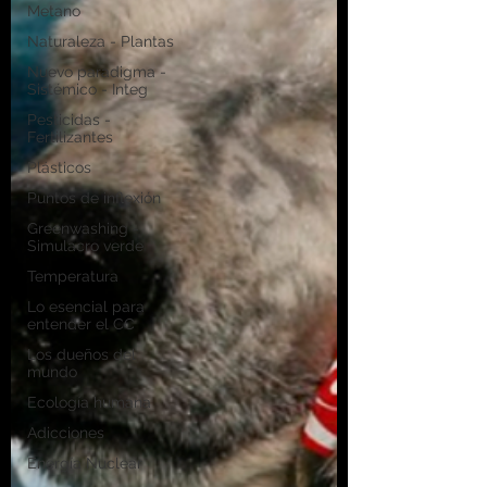
Metano
Naturaleza - Plantas
Nuevo paradigma -
Sistémico - Integ
Pesticidas -
Fertilizantes
Plásticos
Puntos de inflexión
Greenwashing -
Simulacro verde
Temperatura
Lo esencial para
entender el CC
Los dueños del
mundo
Ecología humana
Adicciones
Energía Nuclear