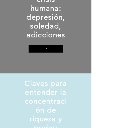
humana:
depresión,
soledad,
adicciones
Ir
Claves para
entender la
concentraci
ón de
riqueza y
poder: