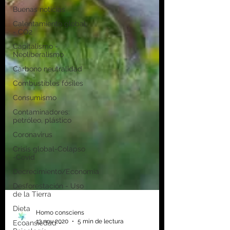
Buenas noticias
Calentamiento global
- CO2
Capitalismo -
Neoliberalismo
Carbono neutralidad
Combustibles fósiles
Consumismo
Contaminadores:
petróleo, plástico
Coronavirus
Crisis global-Colapso
-Covid
Decrecimiento/Economía
Desforestación - Uso
de la Tierra
Dieta
Ecoansiedad -