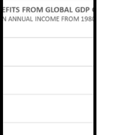
pobreza mundial es una falacia basada
en una mentalidad colonial