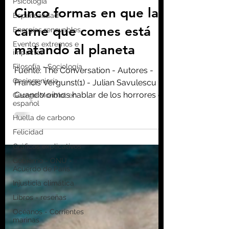
Psicología
Homo consciens
13 nov 2020
5 min de lectura
Espiritualidad
Energías renovables
Cinco formas en que la
Eventos extremos e
carne que comes está
impactos
Filosofía - Sociología
matando al planeta
Geoingeniería
Fuente: The Conversation - Autores -
George Monbiot en
español
Francis Vergunst(1) - Julian Savulescu (2)
Cuando oímos hablar de los horrores de
Huella de carbono
la ganadería...
Felicidad
Gráficos explicativos
Gobierno - ONU -
Acuerdo de Paris
Injusticia climática
Libros - reseñas
Océanos - Corrientes
marinas