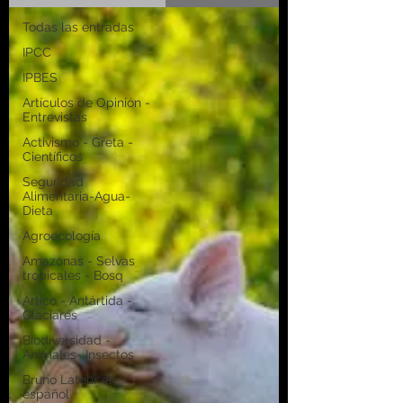
Todas las entradas
IPCC
IPBES
Artículos de Opinión -
Entrevistas
Activismo - Greta -
Científicos
Seguridad
Alimentaria-Agua-
Dieta
Agroecología
Amazonas - Selvas
tropicales - Bosq
Artico - Antártida -
Glaciares
Biodiversidad -
Animales- Insectos
Bruno Latour en
español