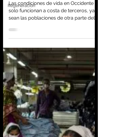
tenemos que dañar a
Regeneración
otros»
Las condiciones de vida en Occidente
solo funcionan a costa de terceros, ya
sean las poblaciones de otra parte del
mundo o el medioambiente