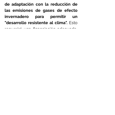
de adaptación con la reducción de 
las emisiones de gases de efecto 
invernadero para permitir un 
"desarrollo resistente al clima". 
Esto 
requerirá una financiación adecuada, 
una gobernanza inclusiva, 
transparencia en la toma de 
decisiones y la participación de una 
amplia gama de personas y grupos.
Sin embargo,
 el mundo va camino de 
superar el 1,5℃ de calentamiento en 
la próxima década. Las actuales 
políticas de desarrollo, que aceleran 
las emisiones de gases de efecto 
invernadero, aumentan los riesgos 
de inadaptación al clima y amplían 
las desigualdades sociales.