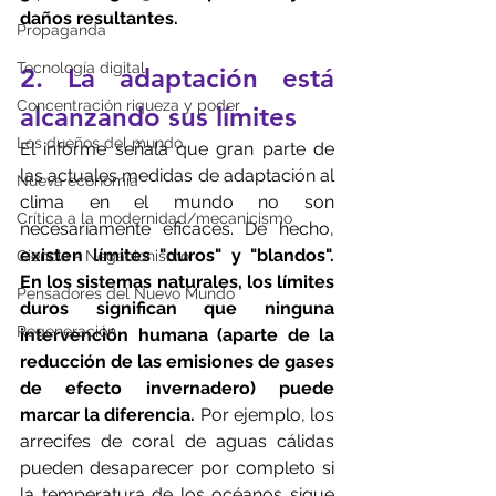
daños resultantes.
Propaganda
Tecnología digital
2. La adaptación está 
Concentración riqueza y poder
alcanzando sus límites
Los dueños del mundo
El informe señala que gran parte de 
las actuales medidas de adaptación al 
Nueva economía
clima en el mundo no son 
Crítica a la modernidad/mecanicismo
necesariamente eficaces. De hecho, 
existen límites "duros" y "blandos". 
Ciencia - Negacionismo
En los sistemas naturales, los límites 
Pensadores del Nuevo Mundo
duros significan que ninguna 
Regeneración
intervención humana (aparte de la 
reducción de las emisiones de gases 
de efecto invernadero) puede 
marcar la diferencia. 
Por ejemplo, los 
arrecifes de coral de aguas cálidas 
pueden desaparecer por completo si 
la temperatura de los océanos sigue 