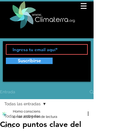
Suscribirse
Entrada
Todas las entradas
Homo consciens
Todas las entradas
4 mar 2022
5 min de lectura
Cinco puntos clave del
IPCC