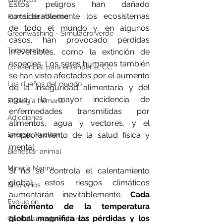
Estos peligros han dañado 
considerablemente los ecosistemas 
Puntos de inflexión
de todo el mundo y, en algunos 
Greenwashing - Simulacro verde
casos, han provocado pérdidas 
Temperatura
irreversibles, como la extinción de 
especies. Los seres humanos también 
Lo esencial para entender el CC
se han visto afectados por el aumento 
Los dueños del mundo
de la inseguridad alimentaria y del 
agua, la mayor incidencia de 
Ecología humana
enfermedades transmitidas por 
Adicciones
alimentos, agua y vectores, y el 
Energía Nuclear
empeoramiento de la salud física y 
mental.
Bienestar animal
Minería Marina
Si no se controla el calentamiento 
global, estos riesgos climáticos 
Billonarios
aumentarán inevitablemente. 
Cada 
Evolución
incremento de la temperatura 
global magnifica las pérdidas y los 
Capitalismo de vigilancia