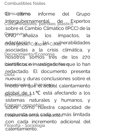
Combustibles fósiles
Consumismo
El último informe del Grupo 
Intergubernamental de Expertos 
Contaminadores: petróleo, plástico
sobre el Cambio Climático (IPCC) de la 
Coronavirus
ONU analiza los impactos, la 
adaptación y las vulnerabilidades 
Crisis global-Colapso -Covid
asociadas a la crisis climática, y 
Decrecimiento/Economía
nosotros somos tres de los 270 
científicos e investigadores que lo han 
Desforestación - Uso de la Tierra
redactado. El documento presenta 
Dieta
nuevas y duras conclusiones sobre el 
Ecoansiedad - Psicología
modo en que el actual calentamiento 
global de 1,1℃ está afectando a los 
Espiritualidad
sistemas naturales y humanos, y 
Energías renovables
sobre cómo nuestra capacidad de 
respuesta será cada vez más limitada 
Eventos extremos e impactos
con cada incremento adicional del 
Filosofía - Sociología
calentamiento.