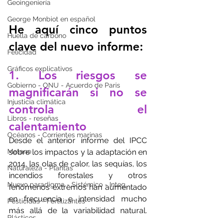
Geoingeniería
George Monbiot en español
He aquí cinco puntos 
Huella de carbono
clave del nuevo informe:
Felicidad
Gráficos explicativos
1. Los riesgos se 
Gobierno - ONU - Acuerdo de Paris
magnificarán si no se 
Injusticia climática
controla el 
Libros - reseñas
calentamiento
Océanos - Corrientes marinas
Desde el anterior informe del IPCC 
Metano
sobre los impactos y la adaptación en 
2014, las olas de calor, las sequías, los 
Naturaleza - Plantas
incendios forestales y otros 
Nuevo paradigma - Sistémico - Integ
fenómenos extremos han aumentado 
en frecuencia e intensidad mucho 
Pesticidas - Fertilizantes
más allá de la variabilidad natural. 
Plásticos