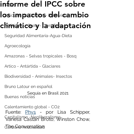
informe del IPCC sobre
IPBES
los impactos del cambio
Artículos de Opinión - Entrevistas
climático y la adaptación
Activismo - Greta - Científicos
Seguridad Alimentaria-Agua-Dieta
Agroecología
Amazonas - Selvas tropicales - Bosq
Artico - Antártida - Glaciares
Biodiversidad - Animales- Insectos
Bruno Latour en español
Sequía en Brasil 2021
Buenas noticias
Calentamiento global - CO2
Fuente: 
Phys
 - por Lisa Schipper, 
Capitalismo -Neoliberalismo
Vanesa Castán Broto, Winston Chow, 
The Conversation
Carbono neutralidad