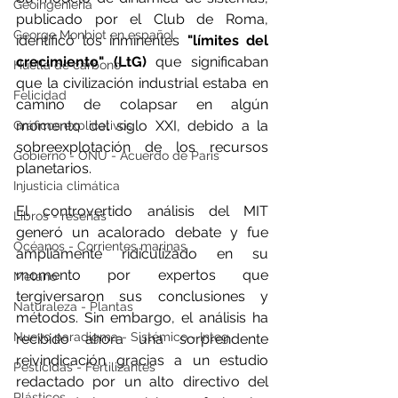
Geoingeniería
publicado por el Club de Roma, 
George Monbiot en español
identificó los inminentes 
"límites del 
crecimiento" (LtG) 
que significaban 
Huella de carbono
que la civilización industrial estaba en 
Felicidad
camino de colapsar en algún 
momento del siglo XXI, debido a la 
Gráficos explicativos
sobreexplotación de los recursos 
Gobierno - ONU - Acuerdo de Paris
planetarios.
Injusticia climática
El controvertido análisis del MIT 
Libros - reseñas
generó un acalorado debate y fue 
Océanos - Corrientes marinas
ampliamente ridiculizado en su 
momento por expertos que 
Metano
tergiversaron sus conclusiones y 
Naturaleza - Plantas
métodos. Sin embargo, el análisis ha 
Nuevo paradigma - Sistémico - Integ
recibido ahora una sorprendente 
reivindicación gracias a un estudio 
Pesticidas - Fertilizantes
redactado por un alto directivo del 
Plásticos