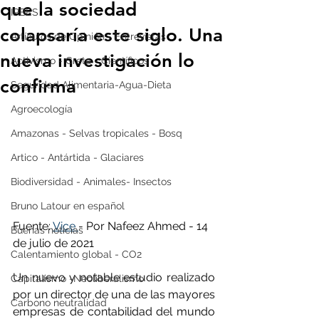
que la sociedad
IPBES
colapsaría este siglo. Una
Artículos de Opinión - Entrevistas
nueva investigación lo
Activismo - Greta - Científicos
confirma
Seguridad Alimentaria-Agua-Dieta
Agroecología
Amazonas - Selvas tropicales - Bosq
Artico - Antártida - Glaciares
Biodiversidad - Animales- Insectos
Bruno Latour en español
Fuente: 
Vice 
- Por Nafeez Ahmed - 14 
Buenas noticias
de julio de 2021
Calentamiento global - CO2
Un nuevo y notable estudio realizado 
Capitalismo -Neoliberalismo
por un director de una de las mayores 
Carbono neutralidad
empresas de contabilidad del mundo 