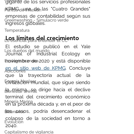
gigante de los servicios profesionales 
KPMG, una de las "Cuatro Grandes" 
Puntos de inflexión
empresas de contabilidad según sus 
Greenwashing - Simulacro verde
ingresos globales.
Temperatura
Los límites del crecimiento
Lo esencial para entender el CC
El estudio se publicó en el Yale 
Los dueños del mundo
Journal of Industrial Ecology en 
noviembre de 2020 y está disponible 
Ecología humana
en el sitio web de KPMG
. Concluye 
Adicciones
que la trayectoria actual de la 
Energía Nuclear
civilización mundial, que sigue siendo 
la misma, se dirige hacia el declive 
Bienestar animal
terminal del crecimiento económico 
Minería Marina
en la próxima década y, en el peor de 
los casos, podría desencadenar el 
Billonarios
colapso de la sociedad en torno a 
Evolución
2040.
Capitalismo de vigilancia