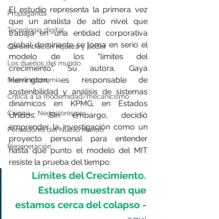
El estudio representa la primera vez 
Propaganda
que un analista de alto nivel que 
Tecnología digital
trabaja en una entidad corporativa 
global dominante se toma en serio el 
Concentración riqueza y poder
modelo de los "límites del 
Los dueños del mundo
crecimiento". Su autora, Gaya 
Herrington, es responsable de 
Nueva economía
sostenibilidad y análisis de sistemas 
Crítica a la modernidad/mecanicismo
dinámicos en KPMG, en Estados 
Ciencia - Negacionismo
Unidos. Sin embargo, decidió 
emprender la investigación como un 
Pensadores del Nuevo Mundo
proyecto personal para entender 
Regeneración
hasta qué punto el modelo del MIT 
resiste la prueba del tiempo. 
Límites del Crecimiento. 
Estudios muestran que 
estamos cerca del colapso 
- 