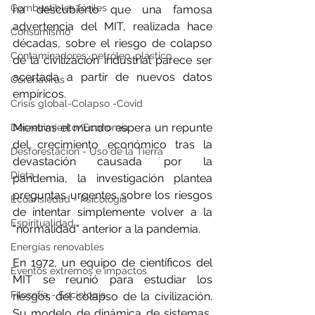
Combustibles fósiles
ha descubierto que una famosa 
advertencia del MIT, realizada hace 
Consumismo
décadas, sobre el riesgo de colapso 
Contaminadores: petróleo, plástico
de la civilización industrial parece ser 
acertada a partir de nuevos datos 
Coronavirus
empíricos. 
Crisis global-Colapso -Covid
Mientras el mundo espera un repunte 
Decrecimiento/Economía
del crecimiento económico tras la 
Desforestación - Uso de la Tierra
devastación causada por la 
Dieta
pandemia, la investigación plantea 
preguntas urgentes sobre los riesgos 
Ecoansiedad - Psicología
de intentar simplemente volver a la 
Espiritualidad
"normalidad" anterior a la pandemia.
Energías renovables
En 1972, un equipo de científicos del 
Eventos extremos e impactos
MIT se reunió para estudiar los 
Filosofía - Sociología
riesgos del colapso de la civilización. 
Su modelo de dinámica de sistemas, 