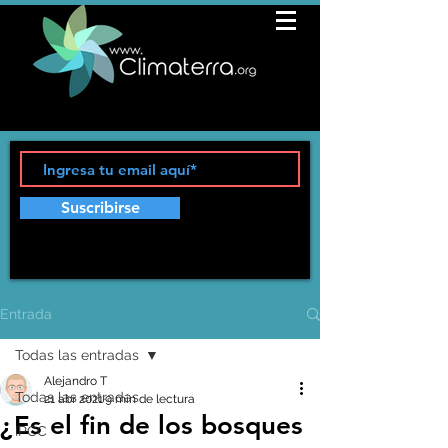
Suscribirse
Entrada
Todas las entradas
Alejandro T
Todas las entradas
21 abr 2021
9 min de lectura
¿Es el fin de los bosques
IPCC