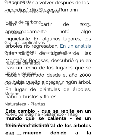
Geoingeniería
bosques van a volver después de los 
incendios", dijo Stevens-Rumann.
George Monbiot en español
Huella de carbono
Pero a partir de 2013, 
aproximadamente, notó algo 
Felicidad
inquietante. En algunos lugares, los 
Gráficos explicativos
árboles no regresaban. 
En un análisis
Gobierno - ONU - Acuerdo de Paris
que dirigió de lugares de las 
Montañas Rocosas, descubrió que en 
Injusticia climática
casi un tercio de los lugares que se 
Libros - reseñas
habían quemado desde el año 2000 
no había vuelto a crecer ningún árbol. 
Océanos - Corrientes marinas
En lugar de plántulas de árboles, 
Metano
había arbustos y flores.
Naturaleza - Plantas
Este cambio - que se repite en un 
Nuevo paradigma - Sistémico - Integ
mundo que se calienta - es un 
Pesticidas - Fertilizantes
fenómeno distinto al de los árboles 
que mueren debido a la 
Plásticos