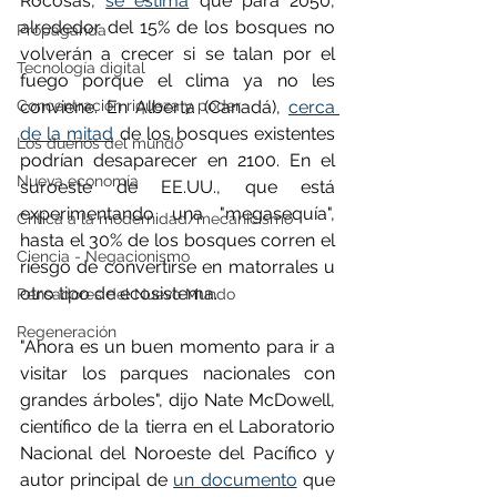
Rocosas, 
se estima
 que para 2050, 
alrededor del 15% de los bosques no 
Propaganda
volverán a crecer si se talan por el 
Tecnología digital
fuego porque el clima ya no les 
Concentración riqueza y poder
conviene. En Alberta (Canadá), 
cerca 
de la mitad
 de los bosques existentes 
Los dueños del mundo
podrían desaparecer en 2100. En el 
Nueva economía
suroeste de EE.UU., que está 
experimentando una "megasequía", 
Crítica a la modernidad/mecanicismo
hasta el 30% de los bosques corren el 
Ciencia - Negacionismo
riesgo de convertirse en matorrales u 
otro tipo de ecosistema.
Pensadores del Nuevo Mundo
Regeneración
"Ahora es un buen momento para ir a 
visitar los parques nacionales con 
grandes árboles", dijo Nate McDowell, 
científico de la tierra en el Laboratorio 
Nacional del Noroeste del Pacífico y 
autor principal de 
un documento
 que 