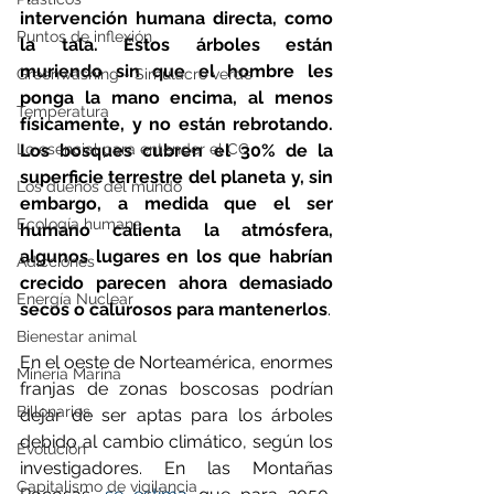
intervención humana directa, como 
Puntos de inflexión
la tala. Estos árboles están 
muriendo sin que el hombre les 
Greenwashing - Simulacro verde
ponga la mano encima, al menos 
Temperatura
físicamente, y no están rebrotando. 
Lo esencial para entender el CC
Los bosques cubren el 30% de la 
superficie terrestre del planeta y, sin 
Los dueños del mundo
embargo, a medida que el ser 
Ecología humana
humano calienta la atmósfera, 
algunos lugares en los que habrían 
Adicciones
crecido parecen ahora demasiado 
Energía Nuclear
secos o calurosos para mantenerlos
.
Bienestar animal
En el oeste de Norteamérica, enormes 
Minería Marina
franjas de zonas boscosas podrían 
Billonarios
dejar de ser aptas para los árboles 
debido al cambio climático, según los 
Evolución
investigadores. En las Montañas 
Capitalismo de vigilancia