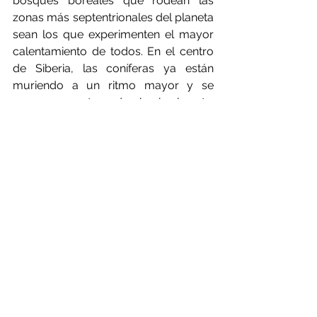
bosques boreales que rodean las 
zonas más septentrionales del planeta 
sean los que experimenten el mayor 
calentamiento de todos. En el centro 
de Siberia, las coníferas ya están 
muriendo a un ritmo mayor y se 
espera que retrocedan hacia el norte. 
Un investigador de los bosques 
boreales dijo a Yale Environment 360 
que "el bosque boreal se está 
rompiendo". Y añadió: "La pregunta es 
qué lo sustituirá".
Incluso los bosques que se creían 
más resistentes a los cambios 
climáticos están demostrando no 
serlo. En Austria, Alemania y Suiza, el 
calor y la escasez de lluvias en 2018 
provocaron la mortalidad masiva de 