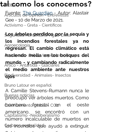
tal como los conocemos?
IPBES
Fuente: 
The Guardian
 - Autor: Alastair 
Artículos de Opinión - Entrevistas
Gee - 10 de Marzo de 2021.
Activismo - Greta - Científicos
Los árboles perdidos por la sequía y 
Seguridad Alimentaria-Agua-Dieta
los incendios forestales ya no 
Agroecología
regresan. El cambio climático está 
haciendo mella en los bosques del 
Amazonas - Selvas tropicales - Bosq
mundo - y cambiando radicalmente 
Artico - Antártida - Glaciares
el medio ambiente ante nuestros 
Biodiversidad - Animales- Insectos
ojos
Bruno Latour en español
A Camille Stevens-Rumann nunca le 
Buenas noticias
preocupó ver árboles muertos. Como 
bombero forestal en el oeste 
Calentamiento global - CO2
americano, se encontró con un 
Capitalismo -Neoliberalismo
número incalculable de muertos en 
Carbono neutralidad
los incendios que ayudó a extinguir. 