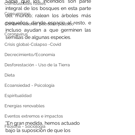
Sabía que los incendios son parte 
Combustibles fósiles
integral de los bosques en esta parte 
Consumismo
del mundo; ralean los árboles más 
pequeños, dando espacio al resto, e 
Contaminadores: petróleo, plástico
incluso ayudan a que germinen las 
Coronavirus
semillas de algunas especies.
Crisis global-Colapso -Covid
Decrecimiento/Economía
Desforestación - Uso de la Tierra
Dieta
Ecoansiedad - Psicología
Espiritualidad
Energías renovables
Eventos extremos e impactos
"En gran medida, hemos actuado 
Filosofía - Sociología
bajo la suposición de que los 