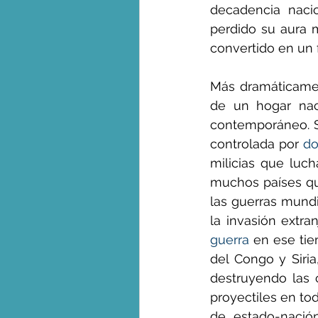
decadencia nacio
perdido su aura m
convertido en un 
Más dramáticamen
de un hogar naci
contemporáneo. Si
controlada por 
do
milicias que luch
muchos países qu
las guerras mundi
la invasión extra
guerra
 en ese ti
del Congo y Siria
destruyendo las 
proyectiles en tod
de estado-nació