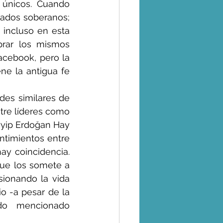
únicos. Cuando 
tados soberanos; 
 incluso en esta 
rar los mismos 
cebook, pero la 
e la antigua fe 
es similares de 
tre líderes como 
yyip Erdoğan Hay 
ntimientos entre 
ay coincidencia. 
ue los somete a 
ionando la vida 
o -a pesar de la 
do mencionado 