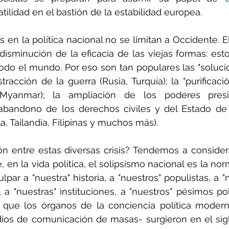
tilidad en el bastión de la estabilidad europea.
 en la política nacional no se limitan a Occidente. El
disminución de la eficacia de las viejas formas: est
todo el mundo. Por eso son tan populares las "solucion
stracción de la guerra (Rusia, Turquía); la "purificació
, Myanmar); la ampliación de los poderes presi
abandono de los derechos civiles y del Estado de 
, Tailandia, Filipinas y muchos más).
ión entre estas diversas crisis? Tendemos a consider
 en la vida política, el solipsismo nacional es la nor
lpar a "nuestra" historia, a "nuestros" populistas, a 
a "nuestras" instituciones, a "nuestros" pésimos polí
 que los órganos de la conciencia política modern
ios de comunicación de masas- surgieron en el siglo