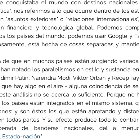
e conquistaba el mundo con destinos nacionales 
tica", nos referimos a lo que ocurre dentro de los es
 "asuntos exteriores" o "relaciones internacionales",
ón financiera y tecnológica global. Podemos comp
os los países del mundo, podemos usar Google y Fa
riosamente, está hecha de cosas separadas y mantien
a de que en muchos países están surgiendo variedad
 han notado los paralelismos en estilo y sustancia en
dimir Putin, Narendra Modi, Viktor Orbán y Recep Ta
que hay algo en el aire - alguna coincidencia de se
este análisis no se acerca lo suficiente. Porque no h
 los países están integrados en el mismo sistema, q
nes: y son éstos los que están apretando y distors
en todas partes. Y su efecto produce todo lo contrari
sperada de banderas nacionales, del a menu
l Estado-nación
".