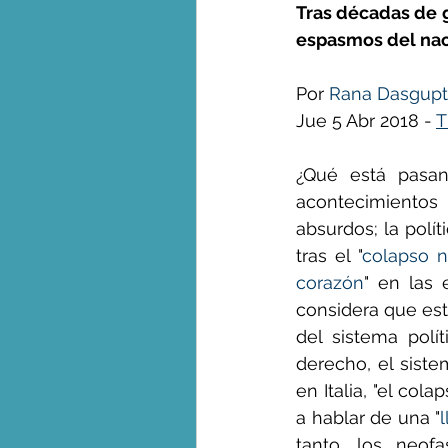
Tras décadas de g
espasmos del naci
George Monbiot en espa
Por 
Rana Dasgup
Jue 5 Abr 2018 - 
T
¿Qué está pasand
acontecimientos
absurdos; la polí
tras el "
colapso n
corazón
" en las 
considera que est
del sistema polí
derecho, el sist
en Italia, "el col
a hablar de una "
tanto, los neof