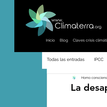
Inicio
Blog
Claves crisis climá
Todas las entradas
IPCC
Homo consciens
Activismo - Greta - Cientí
La desa
Amazonas - Selvas tropi