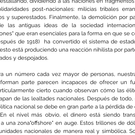
estallando, dividiendo a las naciones en fragmentos 
idaridades post-nacionales: milicias tribales erran
sos y superestados. Finalmente, la demolición por par
e las antiguas ideas de la sociedad internaciona
ones" que eran esenciales para la forma en que se c
spués de 1918)  ha convertido el sistema de estad
y esto está produciendo una reacción nihilista por par
zados y despojados.
ara un número cada vez mayor de personas, nuestra
forman parte parecen incapaces de ofrecer un fut
articularmente cierto cuando observan cómo las élite
apan de las lealtades nacionales. Después de todo, e
lítica nacional se debe en gran parte a la pérdida de 
 En el nivel más obvio, el dinero está siendo trans
 a una zona"offshore" en auge. Estos trillones de dó
nidades nacionales de manera real y simbólica. S