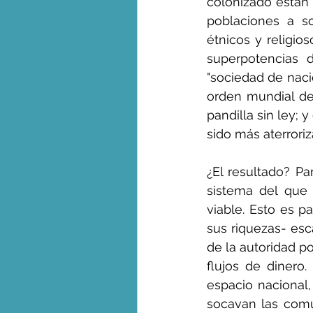
colonizado están 
poblaciones a sol
étnicos y religio
superpotencias d
"sociedad de naci
orden mundial de
pandilla sin ley; 
sido más aterrori
¿El resultado? P
sistema del que 
viable. Esto es p
sus riquezas- esc
de la autoridad po
flujos de dinero.
espacio nacional,
socavan las comu