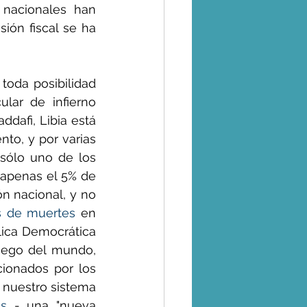
nacionales han 
ión fiscal se ha 
da posibilidad  
lar de infierno 
dafi, Libia está 
to, y por varias 
 sólo uno de los 
apenas el 5% de 
n nacional, y no 
s de muertes
 en 
ica Democrática 
uego del mundo, 
ionados por los 
 nuestro sistema 
os
 - una "nueva 