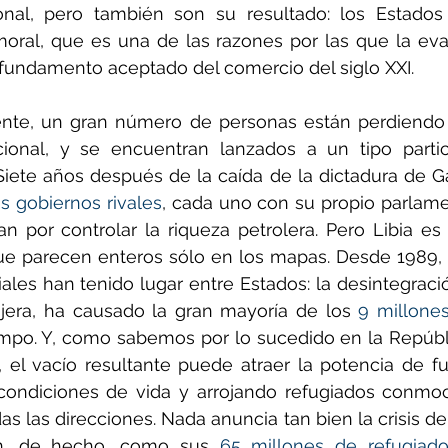
nal, pero también son su resultado: los Estados 
oral, que es una de las razones por las que la evas
fundamento aceptado del comercio del siglo XXI.
te, un gran número de personas están perdiendo to
onal, y se encuentran lanzados a un tipo particu
ete años después de la caída de la dictadura de Gad
s gobiernos rivales
, cada uno con su propio parlamen
an por controlar la riqueza petrolera. Pero Libia es
e parecen enteros sólo en los mapas. Desde 1989, 
ales han tenido lugar entre Estados: la desintegració
njera, ha causado la gran mayoría de los 
9 millone
empo. Y, como sabemos por lo sucedido en la Repúbl
, el vacío resultante puede atraer la potencia de f
condiciones de vida y arrojando refugiados conmoc
as las direcciones. Nada anuncia tan bien la crisis de
n, de hecho, como sus 
65 millones de refugiad