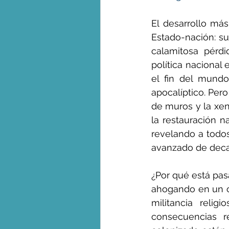
El desarrollo más
Estado-nación: su 
calamitosa pérdi
política nacional
el fin del mund
apocalíptico. Pero
de muros y la xeno
la restauración n
revelando a todo
avanzado de decad
¿Por qué está pasa
ahogando en un oc
militancia relig
consecuencias r