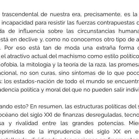
 trascendental de nuestra era, precisamente, es la 
incapacidad para resistir las fuerzas contrapuestas de
da de influencia sobre las circunstancias humana
 está en declive y, como no conocemos otro tipo de a
o. Por eso está tan de moda una extraña forma d
 el atractivo actual del machismo como estilo político
fobia, la mitología y la teoría de la raza, las promes
acional, no son curas, sino síntomas de lo que poco
s: los estados-nación de todo el mundo se encuentr
encia política y moral del que no pueden salir indi
ndo esto? En resumen, las estructuras políticas del s
éano del siglo XXI de finanzas desreguladas, tecno
iosa y rivalidad entre las grandes potencias. Mien
eprimidas de la imprudencia del siglo XX en e