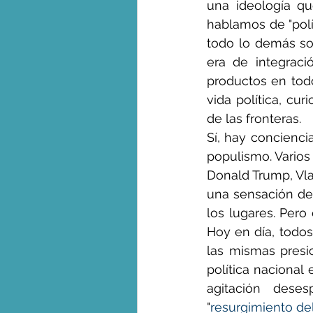
una ideología qu
hablamos de "polí
todo lo demás son
era de integraci
productos en tod
vida política, cu
de las fronteras.
Sí, hay concienci
populismo. Varios
Donald Trump, Vla
una sensación de 
los lugares. Pero 
Hoy en día, todos
las mismas presio
política nacional 
agitación dese
"
resurgimiento de