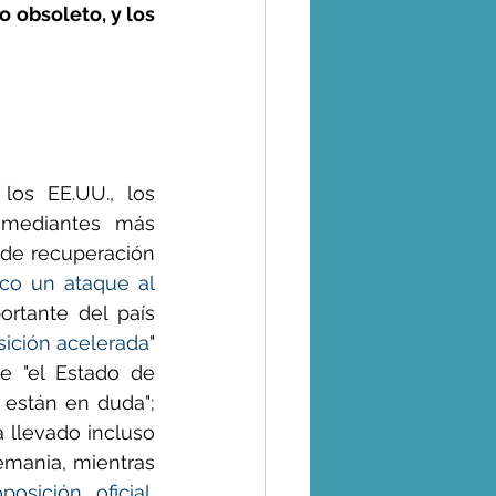
 obsoleto, y los 
os EE.UU., los 
omediantes más 
 de recuperación 
co un ataque al 
rtante del país 
ición acelerada
" 
e "el Estado de 
están en duda"; 
 llevado incluso 
emania, mientras 
oposición oficial
, 