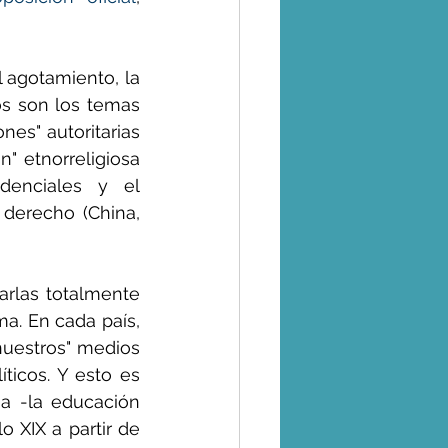
 agotamiento, la 
os son los temas 
es" autoritarias 
n" etnorreligiosa 
denciales y el 
derecho (China, 
arlas totalmente 
ma. En cada país, 
"nuestros" medios 
ticos. Y esto es 
a -la educación 
 XIX a partir de 