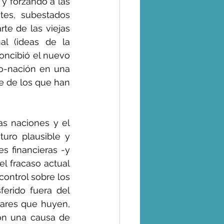
y forzando a las 
tes, subestados 
te de las viejas 
l (ideas de la 
oncibió el nuevo 
o-nación en una 
te de los que han 
s naciones y el 
uro plausible y 
s financieras -y 
l fracaso actual 
control sobre los 
ferido fuera del 
lares que huyen, 
on una causa de 