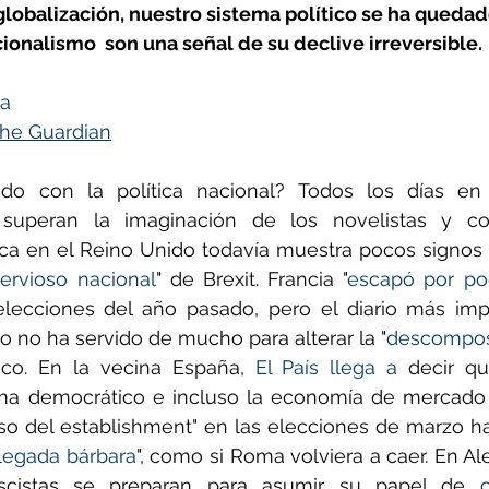
lobalización, nuestro sistema político se ha quedado
onalismo  son una señal de su declive irreversible. 
ñol
Huella de carbono
ta
he Guardian
o con la política nacional? Todos los días en l
 superan la imaginación de los novelistas y c
tica en el Reino Unido todavía muestra pocos signos
ervioso nacional
" de Brexit. Francia "
escapó por po
elecciones del año pasado, pero el diario más impo
o no ha servido de mucho para alterar la "
descompos
tico. En la vecina España, 
El País llega a
 decir qu
ema democrático e incluso la economía de mercado 
apso del establishment" en las elecciones de marzo ha
llegada bárbara
", como si Roma volviera a caer. En Al
ascistas se preparan para asumir su papel de 