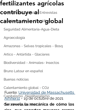
fertilizantes agrícolas
IPBES
contribuye al
Artículos de Opinión - Entrevistas
calentamiento global
Activismo - Greta - Científicos
Seguridad Alimentaria-Agua-Dieta
Agroecología
Amazonas - Selvas tropicales - Bosq
Artico - Antártida - Glaciares
Biodiversidad - Animales- Insectos
Bruno Latour en español
Buenas noticias
Calentamiento global - CO2
Fuente: 
Universidad de Massachusetts 
Capitalismo -Neoliberalismo
Amherst
 - 19 de octubre de 2021
Se revela la mecánica de cómo los 
Carbono neutralidad