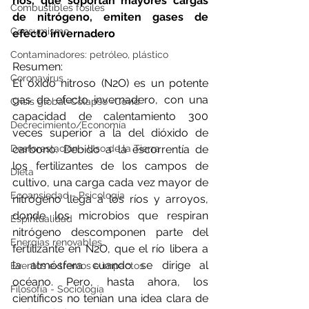
ríos, que soportan mayores cargas 
Combustibles fósiles
de nitrógeno, emiten gases de 
Consumismo
efecto invernadero
Contaminadores: petróleo, plástico
Resumen:
Coronavirus
El óxido nitroso (N2O) es un potente 
gas de efecto invernadero, con una 
Crisis global-Colapso -Covid
capacidad de calentamiento 300 
Decrecimiento/Economía
veces superior a la del dióxido de 
Desforestación - Uso de la Tierra
carbono. Debido a la escorrentía de 
los fertilizantes de los campos de 
Dieta
cultivo, una carga cada vez mayor de 
Ecoansiedad - Psicología
nitrógeno llega a los ríos y arroyos, 
donde los microbios que respiran 
Espiritualidad
nitrógeno descomponen parte del 
Energías renovables
fertilizante en N2O, que el río libera a 
la atmósfera cuando se dirige al 
Eventos extremos e impactos
océano. Pero, hasta ahora, los 
Filosofía - Sociología
científicos no tenían una idea clara de 