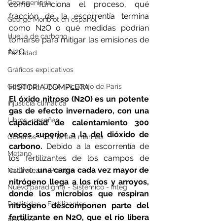
Geoingeniería
cómo funciona el proceso, qué 
fracción de la escorrentía termina 
George Monbiot en español
como N2O o qué medidas podrían 
Huella de carbono
tomarse para mitigar las emisiones de 
N2O.
Felicidad
Gráficos explicativos
Gobierno - ONU - Acuerdo de Paris
HISTORIA COMPLETA
El óxido nitroso (N2O) es un potente 
Injusticia climática
gas de efecto invernadero, con una 
Libros - reseñas
capacidad de calentamiento 300 
veces superior a la del dióxido de 
Océanos - Corrientes marinas
carbono.
 Debido a la escorrentía de 
Metano
los fertilizantes de los campos de 
cultivo,
 una carga cada vez mayor de 
Naturaleza - Plantas
nitrógeno llega a los ríos y arroyos, 
Nuevo paradigma - Sistémico - Integ
donde los microbios que respiran 
Pesticidas - Fertilizantes
nitrógeno descomponen parte del 
fertilizante en N2O, que el río libera 
Plásticos