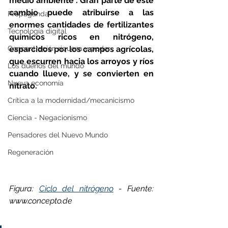
medio ambiente". Gran parte de este 
cambio puede atribuirse a las 
Propaganda
enormes cantidades de fertilizantes 
Tecnología digital
químicos ricos en nitrógeno, 
Concentración riqueza y poder
esparcidos por los campos agrícolas, 
que escurren hacia los arroyos y ríos 
Los dueños del mundo
cuando llueve, y se convierten en 
Nueva economía
nitrato.
Crítica a la modernidad/mecanicismo
Ciencia - Negacionismo
Pensadores del Nuevo Mundo
Regeneración
Figura: 
Ciclo del nitrógeno
 - Fuente: 
www.concepto.de