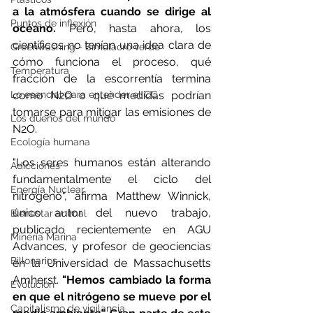
a la atmósfera cuando se dirige al 
Puntos de inflexión
océano. 
Pero, hasta ahora, los 
científicos no tenían una idea clara de 
Greenwashing - Simulacro verde
cómo funciona el proceso, qué 
Temperatura
fracción de la escorrentía termina 
Lo esencial para entender el CC
como N2O o qué medidas podrían 
tomarse para mitigar las emisiones de 
Los dueños del mundo
N2O.
Ecología humana
"Los seres humanos están alterando 
Adicciones
fundamentalmente el ciclo del 
Energía Nuclear
nitrógeno", afirma Matthew Winnick, 
único autor del nuevo trabajo, 
Bienestar animal
publicado recientemente en AGU 
Minería Marina
Advances, y profesor de geociencias 
Billonarios
en la Universidad de Massachusetts 
Amherst. 
"Hemos cambiado la forma 
Evolución
en que el nitrógeno se mueve por el 
Capitalismo de vigilancia