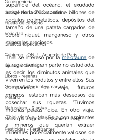
Geoingeniería
superficie del océano, el exudado 
abisal de la ZCC contiene billones de 
George Monbiot en español
nódulos polimetálicos, depósitos del 
Huella de carbono
tamaño de una patata cargados de 
Felicidad
cobre, níquel, manganeso y otros 
minerales preciosos.
Gráficos explicativos
Gobierno - ONU - Acuerdo de Paris
Thiel se interesó por la 
meiofauna
 de 
la región, en gran parte no estudiada, 
Injusticia climática
es decir, los diminutos animales que 
Libros - reseñas
viven en los nódulos y entre ellos. Sus 
Océanos - Corrientes marinas
compañeros de viaje, futuros 
mineros, estaban más deseosos de 
Metano
cosechar sus riquezas. "Tuvimos 
Naturaleza - Plantas
muchas peleas", dice. En otro viaje, 
Thiel visitó el Mar Rojo con aspirantes 
Nuevo paradigma - Sistémico - Integ
a mineros que querían extraer 
Pesticidas - Fertilizantes
minerales potencialmente valiosos de 
los lodos ricos en metales de la 
Plásticos