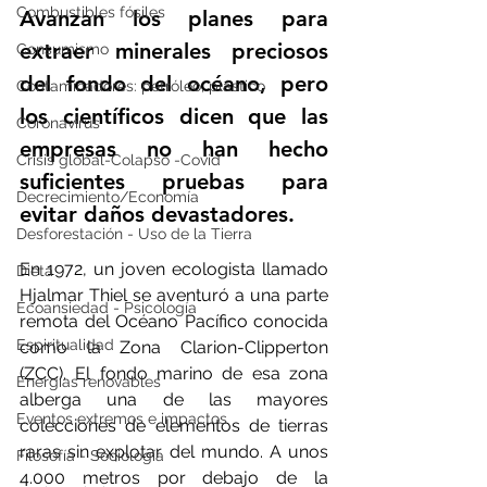
Combustibles fósiles
Avanzan los planes para 
extraer minerales preciosos 
Consumismo
del fondo del océano, pero 
Contaminadores: petróleo, plástico
los científicos dicen que las 
Coronavirus
empresas no han hecho 
Crisis global-Colapso -Covid
suficientes pruebas para 
Decrecimiento/Economía
evitar daños devastadores.
Desforestación - Uso de la Tierra
En 1972, un joven ecologista llamado 
Dieta
Hjalmar Thiel se aventuró a una parte 
Ecoansiedad - Psicología
remota del Océano Pacífico conocida 
Espiritualidad
como la Zona Clarion-Clipperton 
(ZCC). El fondo marino de esa zona 
Energías renovables
alberga una de las mayores 
Eventos extremos e impactos
colecciones de elementos de tierras 
raras sin explotar del mundo. A unos 
Filosofía - Sociología
4.000 metros por debajo de la 