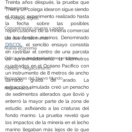
Treinta años después, la prueba que 
Propaganda
Thiel y un colega idearon sigue siendo 
el mayor experimento realizado hasta 
Tecnología digital
la fecha sobre las posibles 
Concentración riqueza y poder
repercusiones de la minería comercial 
de los fondos marinos. Denominado 
Los dueños del mundo
DISCOL
, el sencillo ensayo consistía 
Nueva economía
en rastrillar el centro de una parcela 
Crítica a la modernidad/mecanicismo
de aproximadamente 11 kilómetros 
cuadrados en el Océano Pacífico con 
Ciencia - Negacionismo
un instrumento de 8 metros de ancho 
Pensadores del Nuevo Mundo
llamado grada de arado. La 
extracción simulada creó un penacho 
Regeneración
de sedimentos alterados que llovió y 
enterró la mayor parte de la zona de 
estudio, asfixiando a las criaturas del 
fondo marino. La prueba reveló que 
los impactos de la minería en el lecho 
marino llegaban más lejos de lo que 