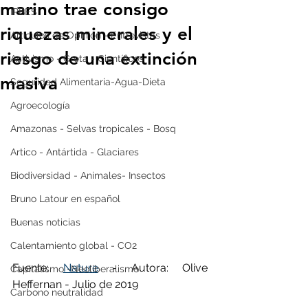
marino trae consigo
IPBES
riquezas minerales y el
Artículos de Opinión - Entrevistas
riesgo de una extinción
Activismo - Greta - Científicos
masiva
Seguridad Alimentaria-Agua-Dieta
Agroecología
Amazonas - Selvas tropicales - Bosq
Artico - Antártida - Glaciares
Biodiversidad - Animales- Insectos
Bruno Latour en español
Buenas noticias
Calentamiento global - CO2
Fuente: 
Nature
 - Autora: Olive 
Capitalismo -Neoliberalismo
Heffernan - Julio de 2019 
Carbono neutralidad