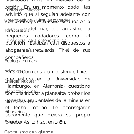
región. En un momento dado, les 
Puntos de inflexión
advirtió que si seguían adelante con 
Greenwashing - Simulacro verde
sus planes y vertían sus residuos en la 
superficie del mar, podrían asfixiar a 
Temperatura
pequeños nadadores como el 
Lo esencial para entender el CC
plancton. "Estaban casi dispuestos a 
ahogarme", recuerda Thiel de sus 
Los dueños del mundo
compañeros.
Ecología humana
Adicciones
En una confrontación posterior, Thiel -
que estaba en la Universidad de 
Energía Nuclear
Hamburgo, en Alemania- cuestionó 
Bienestar animal
cómo la industria planeaba probar los 
impactos ambientales de la minería en 
Minería Marina
el lecho marino. Le aconsejaron 
Billonarios
secamente que hiciera su propia 
prueba. Así lo hizo, en 1989.
Evolución
Capitalismo de vigilancia