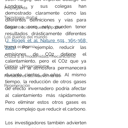
Londres, y sus colegas han 
Propaganda
demostrado claramente cómo las 
Tecnología digital
diferentes definiciones y vías para 
llegar a cero neto pueden tener 
Concentración riqueza y poder
resultados drásticamente diferentes 
Los dueños del mundo
(
J. Rogelj et al. Nature 591, 365-368; 
Nueva economía
2021
). Por ejemplo, reducir las 
emisiones de CO2 detiene el 
Crítica a la modernidad/mecanicismo
calentamiento, pero el CO2 que ya 
Ciencia - Negacionismo
existe en la atmósfera permanecerá 
durante cientos de años. Al mismo 
Pensadores del Nuevo Mundo
tiempo, la reducción de otros gases 
Regeneración
de efecto invernadero podría afectar 
al calentamiento más rápidamente. 
Pero eliminar estos otros gases es 
más complejo que reducir el carbono.
Los investigadores también advierten 