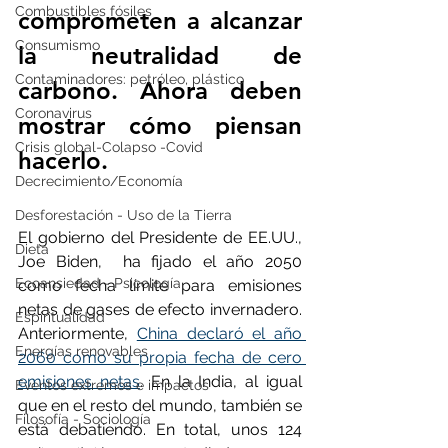
Combustibles fósiles
comprometen a alcanzar 
Consumismo
la neutralidad de 
Contaminadores: petróleo, plástico
carbono. Ahora deben 
Coronavirus
mostrar cómo piensan 
Crisis global-Colapso -Covid
hacerlo.
Decrecimiento/Economía
Desforestación - Uso de la Tierra
El gobierno del Presidente de EE.UU., 
Dieta
Joe Biden,  ha fijado el año 2050 
Ecoansiedad - Psicología
como fecha límite para emisiones 
netas de gases de efecto invernadero. 
Espiritualidad
Anteriormente, 
China declaró el año 
Energías renovables
2060 como su propia fecha de cero 
emisiones netas
. En la India, al igual 
Eventos extremos e impactos
que en el resto del mundo, también se 
Filosofía - Sociología
está debatiendo. En total, unos 124 