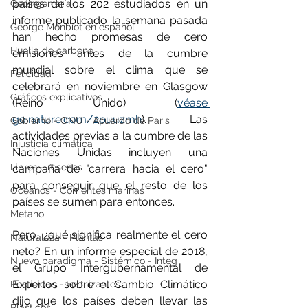
países de los 202 estudiados en un 
Geoingeniería
informe publicado la semana pasada 
George Monbiot en español
han hecho promesas de cero 
Huella de carbono
emisiones antes de la cumbre 
mundial sobre el clima que se 
Felicidad
celebrará en noviembre en Glasgow 
Gráficos explicativos
(Reino Unido) (
véase 
go.nature.com/2puuzmh
). Las 
Gobierno - ONU - Acuerdo de Paris
actividades previas a la cumbre de las 
Injusticia climática
Naciones Unidas incluyen una 
Libros - reseñas
campaña de "carrera hacia el cero" 
para conseguir que el resto de los 
Océanos - Corrientes marinas
países se sumen para entonces.
Metano
Pero, ¿qué significa realmente el cero 
Naturaleza - Plantas
neto? En un informe especial de 2018, 
Nuevo paradigma - Sistémico - Integ
el Grupo Intergubernamental de 
Expertos sobre el Cambio Climático 
Pesticidas - Fertilizantes
dijo que los países deben llevar las 
Plásticos