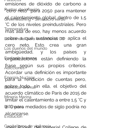
emisiones de dióxido de carbono a 
Puntos de inflexión
"cero neto" para 2050 para mantener 
el calentamiento global dentro de 1,5 
Greenwashing - Simulacro verde
°C de los niveles preindustriales. Pero 
Temperatura
más allá de eso, hay menos acuerdo 
sobre a qué sustancias se aplica el 
Lo esencial para entender el CC
cero neto. Esto crea una gran 
Los dueños del mundo
ambigüedad, y los países y 
Ecología humana
organizaciones están definiendo la 
frase según sus propios criterios. 
Adicciones
Acordar una definición es importante 
Energía Nuclear
para la rendición de cuentas pero, 
sobre todo, sin ella, el objetivo del 
Bienestar animal
acuerdo climático de París de 2015 de 
Minería Marina
limitar el calentamiento a entre 1,5 °C y 
2 °C para mediados de siglo podría no 
Billonarios
alcanzarse.
Evolución
Capitalismo de vigilancia
Joeri Rogelj, del Imperial College de 