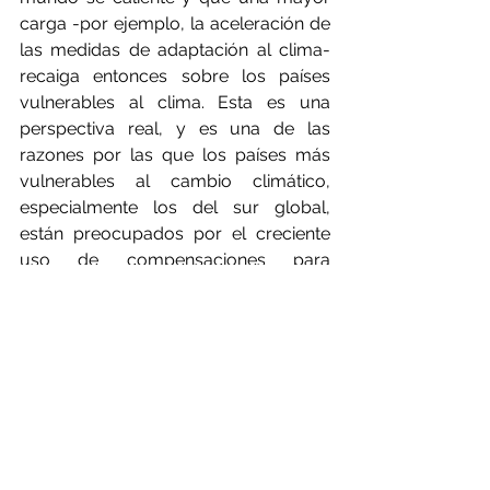
carga -por ejemplo, la aceleración de 
las medidas de adaptación al clima- 
recaiga entonces sobre los países 
vulnerables al clima. Esta es una 
perspectiva real, y es una de las 
razones por las que los países más 
vulnerables al cambio climático, 
especialmente los del sur global, 
están preocupados por el creciente 
uso de compensaciones para 
alcanzar el nivel cero neto.
Aunque todos los esfuerzos de 
descarbonización tienen algún valor, 
lo mínimo que debe ocurrir es que 
haya una mayor transparencia en la 
forma en que los países están 
logrando sus ambiciones de cero 