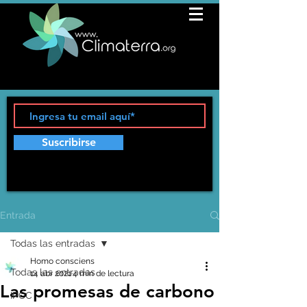
Suscribirse
Entrada
Todas las entradas
Homo consciens
Todas las entradas
14 abr 2021
4 min de lectura
Las promesas de carbono
IPCC