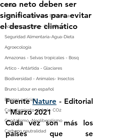
cero neto deben ser
IPBES
significativas para evitar
Artículos de Opinión - Entrevistas
el desastre climático
Activismo - Greta - Científicos
Seguridad Alimentaria-Agua-Dieta
Agroecología
Amazonas - Selvas tropicales - Bosq
Artico - Antártida - Glaciares
Biodiversidad - Animales- Insectos
Bruno Latour en español
Fuente 
Nature
 - Editorial 
Buenas noticias
Calentamiento global - CO2
- Marzo 2021
Capitalismo -Neoliberalismo
Cada vez son más los 
Carbono neutralidad
países que se 