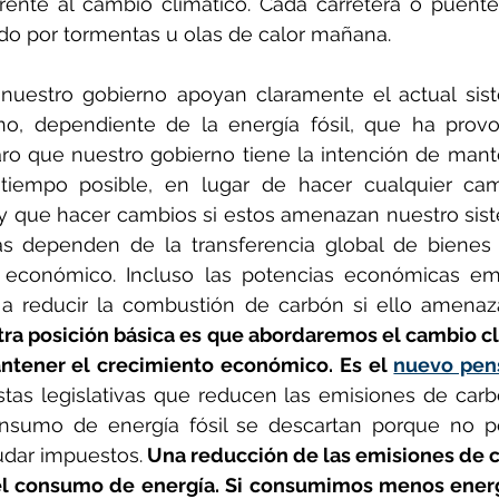
frente al cambio climático. Cada carretera o puent
do por tormentas u olas de calor mañana.
nuestro gobierno apoyan claramente el actual sis
o, dependiente de la energía fósil, que ha provo
laro que nuestro gobierno tiene la intención de mante
 tiempo posible, en lugar de hacer cualquier ca
y que hacer cambios si estos amenazan nuestro sis
as dependen de la transferencia global de bienes y
 económico. Incluso las potencias económicas em
 a reducir la combustión de carbón si ello amenaza
ra posición básica es que abordaremos el cambio cl
tener el crecimiento económico. Es el 
tas legislativas que reducen las emisiones de carb
nsumo de energía fósil se descartan porque no pe
udar impuestos.
 Una reducción de las emisiones de c
l consumo de energía. Si consumimos menos energí