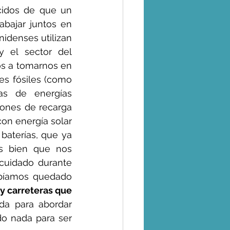
idos de que un 
ajar juntos en 
idenses utilizan 
y el sector del 
s a tomarnos en 
es fósiles (como 
as de energías 
iones de recarga 
on energía solar 
baterías, que ya 
s bien que nos 
uidado durante 
abíamos quedado 
 carreteras que 
a para abordar 
o nada para ser 