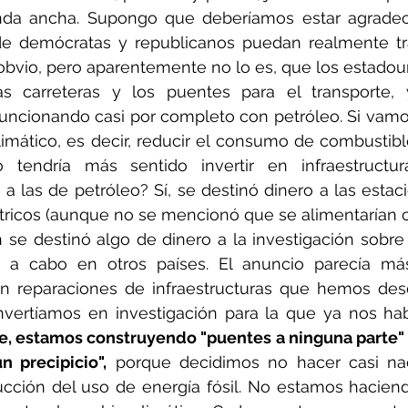
nda ancha. Supongo que deberíamos estar agradec
 demócratas y republicanos puedan realmente trab
 obvio, pero aparentemente no lo es, que los estadoun
as carreteras y los puentes para el transporte, 
funcionando casi por completo con petróleo. Si vamo
limático, es decir, reducir el consumo de combustibl
o tendría más sentido invertir en infraestructur
 a las de petróleo? Sí, se destinó dinero a las estac
tricos (aunque no se mencionó que se alimentarían c
n se destinó algo de dinero a la investigación sobre 
o a cabo en otros países. El anuncio parecía má
reparaciones de infraestructuras que hemos desc
nvertíamos en investigación para la que ya nos h
, estamos construyendo "puentes a ninguna parte" y
n precipicio",
 porque decidimos no hacer casi nad
cción del uso de energía fósil. No estamos haciend