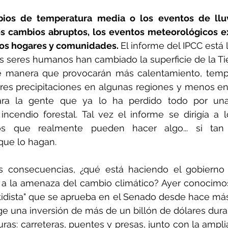
ios de temperatura media o los eventos de lluv
s cambios abruptos, los eventos meteorológicos e
ros hogares y comunidades. 
El informe del IPCC está 
os seres humanos han cambiado la superficie de la Tie
e manera que provocarán más calentamiento, tempe
es precipitaciones en algunas regiones y menos en o
para la gente que ya lo ha perdido todo por una
ncendio forestal. Tal vez el informe se dirigía a l
llos que realmente pueden hacer algo... si ta
que lo hagan.
s consecuencias, ¿qué está haciendo el gobierno 
 a la amenaza del cambio climático? Ayer conocimos 
rtidista" que se aprueba en el Senado desde hace má
ige una inversión de más de un billón de dólares dura
uras: carreteras, puentes y presas, junto con la ampli