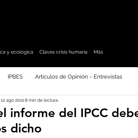
tica y ecológica
Claves crisis humana
Más
IPBES
Artículos de Opinión - Entrevistas
12 ago 2021
8 min de lectura
ficos
Seguridad Alimentaria-Agua-Dieta
Agro
el informe del IPCC debe
s dicho
cales - Bosq
Artico - Antártida - Glaciares