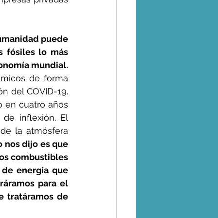
humanidad puede 
 fósiles lo más 
rápidamente posible, aunque eso signifique el colapso de nuestra economía mundial.  
micos de forma 
n del COVID-19. 
 en cuatro años 
e inflexión. El 
de la atmósfera 
 nos dijo es que 
os combustibles 
 de energía que 
ráramos para el 
 tratáramos de 