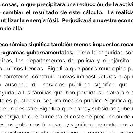
cosas, lo que precipitará una reducción de la activ
cambiar el resultado de este cálculo.  La realid
utilizar la energía fósil.  Perjudicará a nuestra econ
 de ella.
económica significa también menos impuestos reca
 programas gubernamentales,
 como la seguridad soci
icas, los departamentos de policía y el ejército. 
o, menos tiendas.  Significa que pocos municipios p
 carreteras, construir nuevas infraestructuras o apli
La ausencia de servicios públicos significa que
ayudar a las familias que han perdido su trabajo o su
ales públicos ni seguro médico público. Significa q
de un desastre. Significa que no hay subsidios gube
a energía, lo que aumenta el coste de producción de e
es los gobiernos fracasan, y significa que nadie nos as
necesitemos ayuda, dejándonos a merced de las em