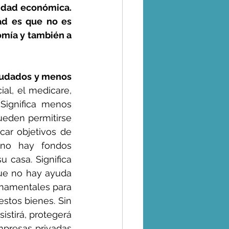
idad económica. 
ad es que no es 
omía y también a 
udados y menos 
al, el medicare, 
Significa menos 
ueden permitirse 
car objetivos de 
 no hay fondos 
 casa. Significa 
ue no hay ayuda 
rnamentales para 
stos bienes. Sin 
istirá, protegerá 
presas privadas 