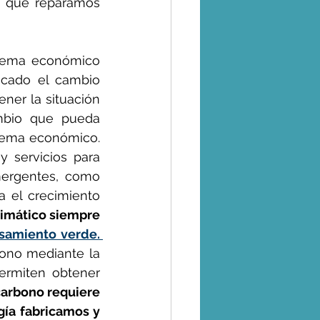
e que reparamos 
tema económico 
cado el cambio 
ner la situación 
mbio que pueda 
tema económico. 
 servicios para 
ergentes, como 
 el crecimiento 
imático siempre 
nuevo pensamiento verde. 
ono mediante la 
rmiten obtener 
arbono requiere 
a fabricamos y 