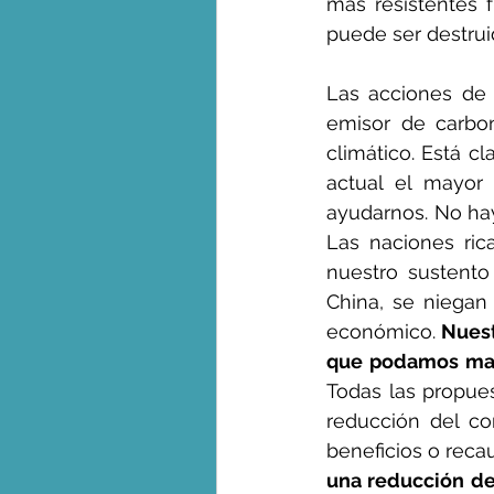
más resistentes 
puede ser destrui
Las acciones de 
emisor de carbon
climático. Está c
actual el mayor
ayudarnos. No ha
Las naciones ric
nuestro sustento
China, se niegan
económico. 
Nuest
que podamos man
Todas las propues
reducción del co
beneficios o reca
una reducción de