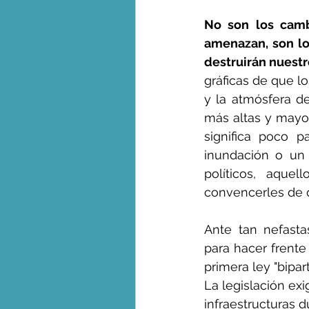
No son los camb
amenazan, son lo
destruirán nuest
gráficas de que l
y la atmósfera d
más altas y mayor
significa poco 
inundación o un i
políticos, aque
convencerles de 
Ante tan nefasta
para hacer frente
primera ley "bipa
La legislación ex
infraestructuras d