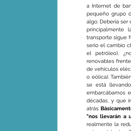
a Internet de ba
pequeño grupo de
algo. Debería ser
principalmente l
transporte sigue 
serio el cambio c
el petróleo), ¿n
renovables frente
de vehículos eléc
o eólica). Tambié
se está llevand
embarcábamos en 
décadas, y que i
atrás.
 Básicamente
"nos llevarán a u
realmente la redu