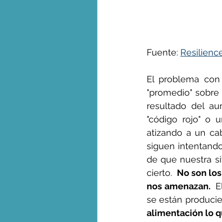
George Monbiot en espa
Fuente: 
Resilienc
El problema con 
"promedio" sobre 
resultado del au
"código rojo" o 
atizando a un cab
siguen intentando
de que nuestra si
cierto.  
No son los
nos amenazan. 
 E
se están produci
alimentación lo q