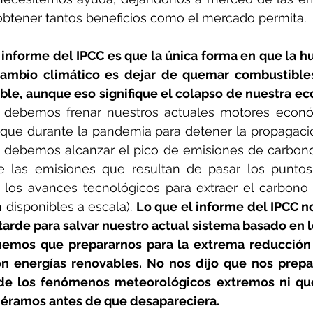
obtener tantos beneficios como el mercado permita.
 informe del IPCC es que la única forma en que la 
cambio climático es dejar de quemar combustibles
 debemos frenar nuestros actuales motores econó
que durante la pandemia para detener la propagació
, debemos alcanzar el pico de emisiones de carbono
e las emisiones que resultan de pasar los puntos d
 los avances tecnológicos para extraer el carbono 
 disponibles a escala). 
Lo que el informe del IPCC no
arde para salvar nuestro actual sistema basado en l
enemos que prepararnos para la extrema reducción
on energías renovables. No nos dijo que nos prepa
e los fenómenos meteorológicos extremos ni que
diéramos antes de que desapareciera.