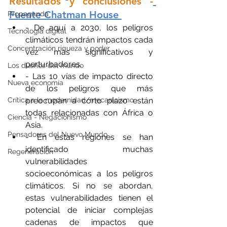
Resultados y conclusiones -
Fuente 
Chatman House
Propaganda
- De aquí a 2030, los peligros 
Tecnología digital
climáticos tendrán impactos cada 
Concentración riqueza y poder
vez más significativos y 
perturbadores.
Los dueños del mundo
- Las 10 vías de impacto directo 
Nueva economía
de los peligros que más 
preocupan a corto plazo están 
Crítica a la modernidad/mecanicismo
todas relacionadas con África o 
Ciencia - Negacionismo
Asia.
Pensadores del Nuevo Mundo
- En estas regiones se han 
identificado muchas 
Regeneración
vulnerabilidades 
socioeconómicas a los peligros 
climáticos. Si no se abordan, 
estas vulnerabilidades tienen el 
potencial de iniciar complejas 
cadenas de impactos que 