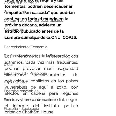
calor extremo, la sequía y las 
Combustibles fósiles
tormentas, podrían desencadenar 
Consumismo
"impactos en cascada" que podrían 
sentirse en todo el mundo en la 
Contaminadores: petróleo, plástico
próxima década, advierte un 
Coronavirus
estudio publicado antes de la 
cumbre climática de la ONU, COP26.
Crisis global-Colapso -Covid
Decrecimiento/Economía
Los fenómenos meteorológicos 
Desforestación - Uso de la Tierra
extremos, cada vez más frecuentes, 
Dieta
podrían provocar más inseguridad 
Ecoansiedad - Psicología
alimentaria, desplazamientos de 
población y conflictos en los países 
Espiritualidad
vulnerables de aquí a 2030, con 
Energías renovables
efectos en cadena para regiones 
enteras y la economía mundial, según 
Eventos extremos e impactos
el informe del instituto político 
Filosofía - Sociología
británico Chatham House.