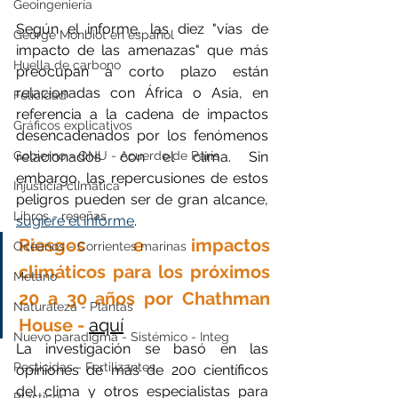
Geoingeniería
Según el informe, las diez "vías de 
George Monbiot en español
impacto de las amenazas" que más 
Huella de carbono
preocupan a corto plazo están 
relacionadas con África o Asia, en 
Felicidad
referencia a la cadena de impactos 
Gráficos explicativos
desencadenados por los fenómenos 
relacionados con el clima. Sin 
Gobierno - ONU - Acuerdo de Paris
embargo, las repercusiones de estos 
Injusticia climática
peligros pueden ser de gran alcance, 
Libros - reseñas
sugiere el informe
. 
Riesgos e impactos 
Océanos - Corrientes marinas
climáticos para los próximos 
Metano
20 a 30 años por Chathman 
Naturaleza - Plantas
House - 
aquí
Nuevo paradigma - Sistémico - Integ
La investigación se basó en las 
Pesticidas - Fertilizantes
opiniones de más de 200 científicos 
del clima y otros especialistas para 
Plásticos