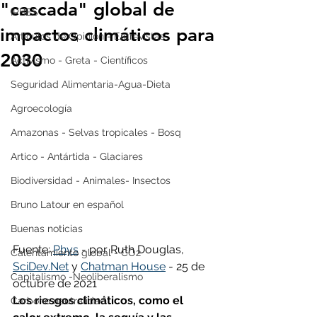
"cascada" global de
IPBES
impactos climáticos para
Artículos de Opinión - Entrevistas
2030
Activismo - Greta - Científicos
Seguridad Alimentaria-Agua-Dieta
Agroecología
Amazonas - Selvas tropicales - Bosq
Artico - Antártida - Glaciares
Biodiversidad - Animales- Insectos
Bruno Latour en español
Buenas noticias
Fuente: 
Phys
 - por Ruth Douglas, 
Calentamiento global - CO2
SciDev.Net
 y 
Chatman House
 - 25 de 
Capitalismo -Neoliberalismo
octubre de 2021
Los riesgos climáticos, como el 
Carbono neutralidad