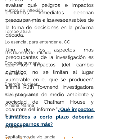
evaluar qué peligros e impactos 
Puntos de inflexión
climáticos inmediatos deberían 
preocupar más a los responsables de 
Greenwashing - Simulacro verde
la toma de decisiones en la próxima 
Temperatura
década.
Lo esencial para entender el CC
Uno de los aspectos más 
Los dueños del mundo
preocupantes de la investigación es 
Ecología humana
que los impactos [del cambio 
climático] no se limitan al lugar 
Adicciones
vulnerable en el que se producen", 
Energía Nuclear
afirma Ruth Townend, investigadora 
del programa de medio ambiente y 
Bienestar animal
sociedad de Chatham House y 
Minería Marina
coautora del informe "
¿Qué impactos 
Billonarios
climáticos a corto plazo deberían 
preocuparnos más?
Evolución
Capitalismo de vigilancia