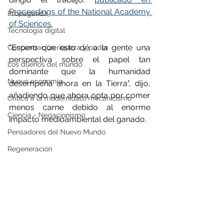
Proceedings of the National Academy 
Propaganda
of Sciences.
Tecnología digital
"Espero que esto dé a la gente una 
Concentración riqueza y poder
perspectiva sobre el papel tan 
Los dueños del mundo
dominante que la humanidad 
Nueva economía
desempeña ahora en la Tierra", dijo, 
añadiendo que ahora opta por comer 
Crítica a la modernidad/mecanicismo
menos carne debido al enorme 
Ciencia - Negacionismo
impacto medioambiental del ganado.
Pensadores del Nuevo Mundo
Regeneración