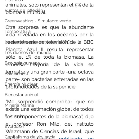
animales, sólo representan el 5% de la 
Puntos de inflexión
biomasa mundial.
Greenwashing - Simulacro verde
Otra sorpresa es que la abundante 
Temperatura
vida revelada en los océanos por la 
reciente serie de televisión de la BBC 
Lo esencial para entender el CC
Planeta Azul II resulta representar 
Los dueños del mundo
sólo el 1% de toda la biomasa. La 
Ecología humana
inmensa mayoría de la vida es 
terrestre y una gran parte -una octava 
Adicciones
parte- son bacterias enterradas en las 
Energía Nuclear
profundidades de la superficie.
Bienestar animal
"Me sorprendió comprobar que no 
Minería Marina
existía una estimación global de todos 
Billonarios
los componentes de la biomasa", dijo 
el profesor Ron Milo, del Instituto 
Evolución
Weizmann de Ciencias de Israel, que 
Capitalismo de vigilancia
dirigió el trabajo, 
publicado en 