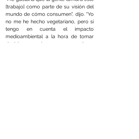
[trabajo] como parte de su visión del 
mundo de cómo consumen", dijo. "Yo 
no me he hecho vegetariano, pero sí 
tengo en cuenta el impacto 
medioambiental a la hora de tomar 
decisiones, así que me ayuda a 
pensar si quiero elegir carne de 
vacuno o de ave, o si prefiero utilizar 
tofu".
Los investigadores calcularon las 
estimaciones de biomasa a partir de 
los datos de cientos de estudios, que 
a menudo utilizaban técnicas 
modernas, como la teledetección por 
satélite, que puede escanear grandes 
áreas, y la secuenciación genética, 
que puede desentrañar la miríada de 