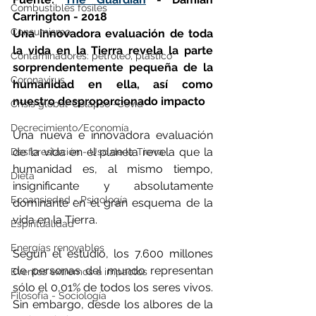
Combustibles fósiles
Carrington - 2018
Consumismo
Una innovadora evaluación de toda 
la vida en la Tierra revela la parte 
Contaminadores: petróleo, plástico
sorprendentemente pequeña de la 
Coronavirus
humanidad en ella, así como 
nuestro desproporcionado impacto
Crisis global-Colapso -Covid
Decrecimiento/Economía
Una nueva e innovadora evaluación 
de la vida en el planeta revela que la 
Desforestación - Uso de la Tierra
humanidad es, al mismo tiempo, 
Dieta
insignificante y absolutamente 
Ecoansiedad - Psicología
dominante en el gran esquema de la 
vida en la Tierra.
Espiritualidad
Energías renovables
Según el estudio, los 7.600 millones 
de personas del mundo representan 
Eventos extremos e impactos
sólo el 0,01% de todos los seres vivos. 
Filosofía - Sociología
Sin embargo, desde los albores de la 