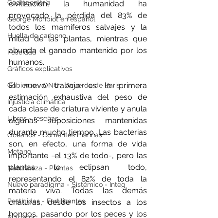
Geoingeniería
civilización, la humanidad ha 
provocado la pérdida del 83% de 
George Monbiot en español
todos los mamíferos salvajes y la 
Huella de carbono
mitad de las plantas, mientras que 
abunda el ganado mantenido por los 
Felicidad
humanos.
Gráficos explicativos
El nuevo trabajo es la primera 
Gobierno - ONU - Acuerdo de Paris
estimación exhaustiva del peso de 
Injusticia climática
cada clase de criatura viviente y anula 
Libros - reseñas
algunas suposiciones mantenidas 
durante mucho tiempo. Las bacterias 
Océanos - Corrientes marinas
son, en efecto, una forma de vida 
Metano
importante -el 13% de todo-, pero las 
plantas lo eclipsan todo, 
Naturaleza - Plantas
representando el 82% de toda la 
Nuevo paradigma - Sistémico - Integ
materia viva. Todas las demás 
Pesticidas - Fertilizantes
criaturas, desde los insectos a los 
hongos, pasando por los peces y los 
Plásticos