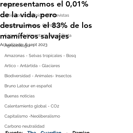
representamos el 0,01%
IPBES
de la vida, pero
Artículos de Opinión - Entrevistas
destruimos el 83% de los
Activismo - Greta - Científicos
mamíferos salvajes
Seguridad Alimentaria-Agua-Dieta
Actualizado:
6 sept 2023
Agroecología
Amazonas - Selvas tropicales - Bosq
Artico - Antártida - Glaciares
Biodiversidad - Animales- Insectos
Bruno Latour en español
Buenas noticias
Calentamiento global - CO2
Capitalismo -Neoliberalismo
Carbono neutralidad
Fuente: 
The Guardian
 - Damian 