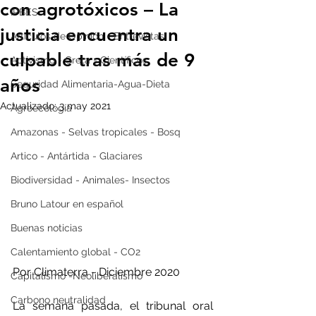
con agrotóxicos – La
IPBES
justicia encuentra un
Artículos de Opinión - Entrevistas
culpable tras más de 9
Activismo - Greta - Científicos
años
Seguridad Alimentaria-Agua-Dieta
Actualizado:
3 may 2021
Agroecología
Amazonas - Selvas tropicales - Bosq
Artico - Antártida - Glaciares
Biodiversidad - Animales- Insectos
Bruno Latour en español
Buenas noticias
Calentamiento global - CO2
Por Climaterra - Diciembre 2020
Capitalismo -Neoliberalismo
Carbono neutralidad
La semana pasada, el tribunal oral 