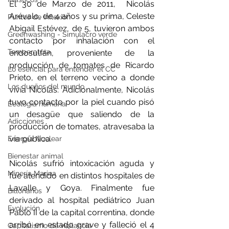
El 30 de Marzo de 2011,  Nicolás 
Arévalo, de 4 años y su prima, Celeste 
Puntos de inflexión
Abigail Estévez, de 5, tuvieron ambos 
Greenwashing - Simulacro verde
contacto por inhalación con el 
Temperatura
endosulfán, proveniente de la 
producción de tomates de Ricardo 
Lo esencial para entender el CC
Prieto, en el terreno vecino a donde 
Los dueños del mundo
vivía Nicolás. Adicionalmente, Nicolás 
tuvo contacto por la piel cuando pisó 
Ecología humana
un desagüe que saliendo de la 
Adicciones
producción de tomates, atravesaba la 
vía pública.
Energía Nuclear
Bienestar animal
Nicolás sufrió intoxicación aguda y 
Minería Marina
fue atendido en distintos hospitales de 
Lavalle y Goya. Finalmente fue 
Billonarios
derivado al hospital pediátrico Juan 
Evolución
Pablo II de la capital correntina, donde 
arribó en estado grave y falleció el 4 
Capitalismo de vigilancia