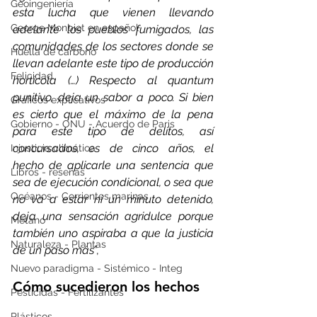
Geoingeniería
esta lucha que vienen llevando 
George Monbiot en español
adelante los pueblos fumigados, las 
comunidades de los sectores donde se 
Huella de carbono
llevan adelante este tipo de producción 
Felicidad
hortícola (…) Respecto al quantum 
punitivo, deja un sabor a poco. Si bien 
Gráficos explicativos
es cierto que el máximo de la pena 
Gobierno - ONU - Acuerdo de Paris
para este tipo de delitos, así 
concursados, es de cinco años, el 
Injusticia climática
hecho de aplicarle una sentencia que 
Libros - reseñas
sea de ejecución condicional, o sea que 
Océanos - Corrientes marinas
no va a estar ni un minuto detenido, 
deja una sensación agridulce porque 
Metano
también uno aspiraba a que la justicia 
Naturaleza - Plantas
de un paso más
”,
Nuevo paradigma - Sistémico - Integ
Cómo sucedieron los hechos
Pesticidas - Fertilizantes
Plásticos