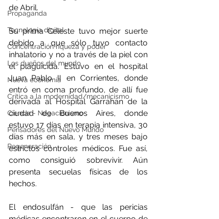
de Abril.
Propaganda
Tecnología digital
Su prima Celeste tuvo mejor suerte 
debido a que sólo tuvo contacto 
Concentración riqueza y poder
inhalatorio y no a través de la piel con 
Los dueños del mundo
el plaguicida. Estuvo en el hospital 
Juan Pablo II en Corrientes, donde 
Nueva economía
entró en coma profundo, de allí fue 
Crítica a la modernidad/mecanicismo
derivada al Hospital Garrahan de la 
ciudad de Buenos Aires, donde 
Ciencia - Negacionismo
estuvo 17 días en terapia intensiva, 30 
Pensadores del Nuevo Mundo
días más en sala, y tres meses bajo 
Regeneración
estrictos controles médicos. Fue así, 
como consiguió sobrevivir. Aún 
presenta secuelas físicas de los 
hechos.
El endosulfán - que las pericias 
médicas encontraron en el cuerpo de 