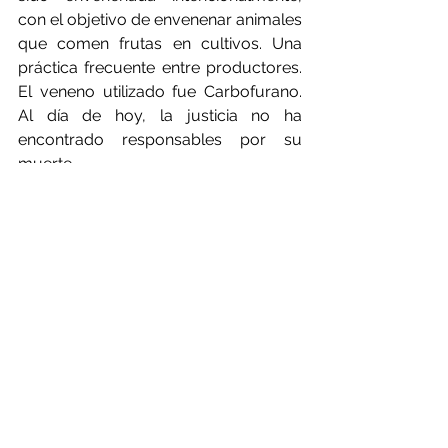
con el objetivo de envenenar animales 
que comen frutas en cultivos. Una 
práctica frecuente entre productores. 
El veneno utilizado fue Carbofurano. 
Al día de hoy, la justicia no ha 
encontrado responsables por su 
muerte. 
Fuentes
El fallo sienta precedente, es la 
primera vez que en Corrientes se 
condena a un productor rural por un 
hecho vinculado a la aplicación de 
agrotóxicos.
15 de Diciembre de 2020
Comienza el juicio a un productor 