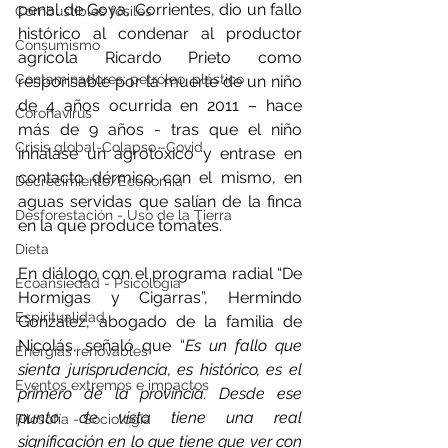
penal de Goya, Corrientes, dio un fallo 
Combustibles fósiles
histórico al condenar al productor 
Consumismo
agrícola Ricardo Prieto como 
Contaminadores: petróleo, plástico
responsable por la muerte de un niño 
de 4 años ocurrida en 2011 – hace 
Coronavirus
más de 9 años - tras que el niño 
Crisis global-Colapso -Covid
inhalase un agrotóxico y entrase en 
contacto dérmico con el mismo, en 
Decrecimiento/Economía
aguas servidas que salían de la finca 
Desforestación - Uso de la Tierra
en la que produce tomates.
Dieta
En diálogo con el programa radial “De 
Ecoansiedad - Psicología
Hormigas y Cigarras”, Hermindo 
Espiritualidad
González, abogado de la familia de 
Nicolás, señaló que “
Es un fallo que 
Energías renovables
sienta jurisprudencia, es histórico, es el 
Eventos extremos e impactos
primero de la provincia. Desde ese 
punto de vista tiene una real 
Filosofía - Sociología
significación en lo que tiene que ver con 