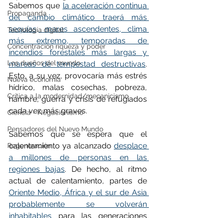
Sabemos que 
la aceleración continua 
Propaganda
del cambio climático traerá más 
sequías, mares ascendentes, clima 
Tecnología digital
más extremo, temporadas de 
Concentración riqueza y poder
incendios forestales más largas y 
Los dueños del mundo
mareas de tempestad destructivas
. 
Esto, a su vez, provocaría más estrés 
Nueva economía
hídrico, malas cosechas, pobreza, 
Crítica a la modernidad/mecanicismo
hambre, guerra y crisis de refugiados 
cada vez más graves.
Ciencia - Negacionismo
Pensadores del Nuevo Mundo
Sabemos que se espera que el 
calentamiento ya alcanzado 
desplace 
Regeneración
a millones de personas en las 
regiones bajas
. De hecho, al ritmo 
actual de calentamiento, partes de 
Oriente Medio, África y el sur de Asia 
probablemente se volverán 
inhabitables
 para las generaciones 