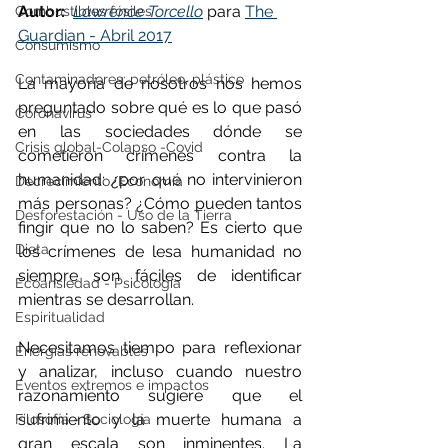
Autor: 
Lawrence Torcello
 para 
The 
Combustibles fósiles
Guardian - Abril 2017
Consumismo
Contaminadores: petróleo, plástico
La mayoría de nosotros nos hemos 
preguntado sobre qué es lo que pasó 
Coronavirus
en las sociedades dónde se 
Crisis global-Colapso -Covid
cometieron crímenes contra la 
humanidad: ¿por qué no intervinieron 
Decrecimiento/Economía
más personas? ¿Cómo pueden tantos 
Desforestación - Uso de la Tierra
fingir que no lo saben? Es cierto que 
Dieta
los crímenes de lesa humanidad no 
siempre son fáciles de identificar 
Ecoansiedad - Psicología
mientras se desarrollan.
Espiritualidad
Necesitamos tiempo para reflexionar 
Energías renovables
y analizar, incluso cuando nuestro 
Eventos extremos e impactos
razonamiento sugiere que el 
sufrimiento y la muerte humana a 
Filosofía - Sociología
gran escala son inminentes. La 