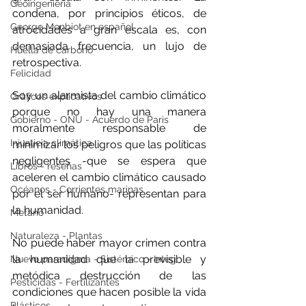
Geoingeniería
condena, por principios éticos, de 
George Monbiot en español
atrocidades a gran escala es, con 
demasiada frecuencia, un lujo de 
Huella de carbono
retrospectiva.
Felicidad
Soy un alarmista del cambio climático 
Gráficos explicativos
porque no hay una manera 
Gobierno - ONU - Acuerdo de Paris
moralmente responsable de 
Injusticia climática
minimizar los peligros que las políticas 
negligentes -que se espera que 
Libros - reseñas
aceleren el cambio climático causado 
Océanos - Corrientes marinas
por el ser humano- representan para 
la humanidad.
Metano
Naturaleza - Plantas
No puede haber mayor crimen contra 
la humanidad que la previsible y 
Nuevo paradigma - Sistémico - Integ
metódica destrucción de las 
Pesticidas - Fertilizantes
condiciones que hacen posible la vida 
Plásticos