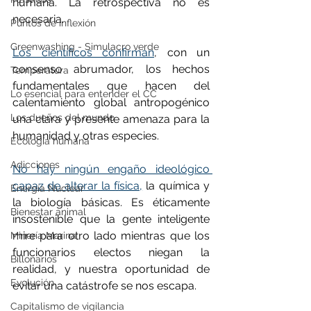
humana. La retrospectiva no es 
necesaria.
Puntos de inflexión
Greenwashing - Simulacro verde
Los científicos confirman
, con un 
consenso abrumador, los hechos 
Temperatura
fundamentales que hacen del 
Lo esencial para entender el CC
calentamiento global antropogénico 
Los dueños del mundo
una clara y presente amenaza para la 
humanidad y otras especies.
Ecología humana
Adicciones
No hay ningún engaño ideológico 
capaz de alterar la física,
 la química y 
Energía Nuclear
la biología básicas. Es éticamente 
Bienestar animal
insostenible que la gente inteligente 
mire para otro lado mientras que los 
Minería Marina
funcionarios electos niegan la 
Billonarios
realidad, y nuestra oportunidad de 
Evolución
evitar una catástrofe se nos escapa.
Capitalismo de vigilancia