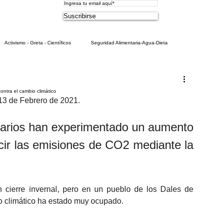
Suscribirse
Activismo - Greta - Científicos
Seguridad Alimentaria-Agua-Dieta
laciares
Biodiversidad - Animales- Insectos
Bruno Latour en español
ontra el cambio climático
 13 de Febrero de 2021.
Carbono neutralidad
Combustibles fósiles
Consumismo
tarios han experimentado un aumento 
cir las emisiones de CO2 mediante la 
ovid
Decrecimiento/Economía
Desforestación - Uso de la Tierra
Dieta
cierre invernal, pero en un pueblo de los Dales de 
io climático ha estado muy ocupado.
entos extremos e impactos
Filosofía - Sociología
Geoingeniería