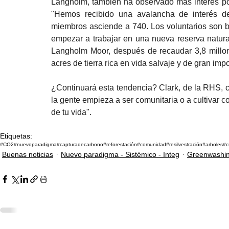
Langholm, también ha observado más interés por
"Hemos recibido una avalancha de interés 
miembros asciende a 740. Los voluntarios son bi
empezar a trabajar en una nueva reserva natura
Langholm Moor, después de recaudar 3,8 millon
acres de tierra rica en vida salvaje y de gran impo
¿Continuará esta tendencia? Clark, de la RHS, c
la gente empieza a ser comunitaria o a cultivar c
de tu vida".
Etiquetas:
#CO2
#nuevoparadigma
#capturadecarbono
#reforestación
#comunidad
#resilvestración
#arboles
#c
Buenas noticias
Nuevo paradigma - Sistémico - Integ
Greenwashin