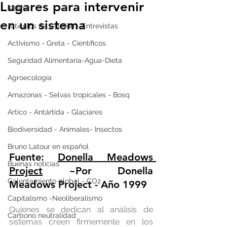
Lugares para intervenir
IPBES
en un sistema
Artículos de Opinión - Entrevistas
Activismo - Greta - Científicos
Seguridad Alimentaria-Agua-Dieta
Agroecología
Amazonas - Selvas tropicales - Bosq
Artico - Antártida - Glaciares
Biodiversidad - Animales- Insectos
Bruno Latour en español
Fuente: 
Donella Meadows 
Buenas noticias
Project
 ~Por Donella 
Calentamiento global - CO2
Meadows Project - Año 1999
Capitalismo -Neoliberalismo
Quienes se dedican al análisis de 
Carbono neutralidad
sistemas creen firmemente en los 