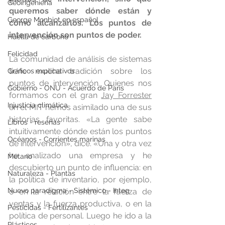
Geoingeniería
queremos saber dónde están y 
George Monbiot en español
cómo alcanzarlos. Los puntos de 
intervención son puntos de poder.
Huella de carbono
Felicidad
La comunidad de análisis de sistemas 
tiene mucha tradición sobre los 
Gráficos explicativos
puntos de intervención. Quienes nos 
Gobierno - ONU - Acuerdo de Paris
formamos con el gran 
Jay Forrester
Injusticia climática
en el MIT hemos asimilado una de sus 
historias favoritas. «La gente sabe 
Libros - reseñas
intuitivamente dónde están los puntos 
Océanos - Corrientes marinas
de intervención», dice. «Una y otra vez 
he analizado una empresa y he 
Metano
descubierto un punto de influencia: en 
Naturaleza - Plantas
la política de inventario, por ejemplo, 
Nuevo paradigma - Sistémico - Integ
o en la relación entre la fuerza de 
ventas y la fuerza productiva, o en la 
Pesticidas - Fertilizantes
política de personal. Luego he ido a la 
Plásticos