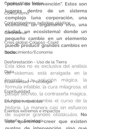
Combustibles fósiles
"puntos de intervención". Estos son 
lugares dentro de un sistema 
Consumismo
complejo (una corporación, una 
Contaminadores: petróleo, plástico
economía, un organismo vivo, una 
ciudad, un ecosistema) donde un 
Coronavirus
pequeño cambio en un elemento 
Crisis global-Colapso -Covid
puede producir grandes cambios en 
todo.
Decrecimiento/Economía
Desforestación - Uso de la Tierra
Esta idea no es exclusiva del análisis 
Dieta
de sistemas; está arraigada en la 
leyenda. La solución mágica, la 
Ecoansiedad - Psicología
fórmula infalible, la cura milagrosa, el 
Espiritualidad
pasaje secreto, la contraseña mágica, 
el héroe que cambia el curso de la 
Energías renovables
historia. La manera casi sin esfuerzo 
Eventos extremos e impactos
de superar grandes obstáculos. 
No 
Filosofía - Sociología
solo queremos creer que existen 
puntos de intervención, sino que 