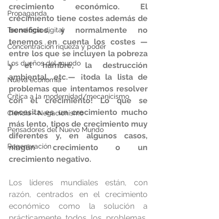
crecimiento económico. El 
Propaganda
crecimiento tiene costes además de 
beneficios, y normalmente no 
Tecnología digital
tenemos en cuenta los costes —
Concentración riqueza y poder
entre los que se incluyen la pobreza 
Los dueños del mundo
y el hambre, la destrucción 
ambiental, etc.— ¡toda la lista de 
Nueva economía
problemas que intentamos resolver 
Crítica a la modernidad/mecanicismo
con el crecimiento! Lo que se 
necesita es un crecimiento mucho 
Ciencia - Negacionismo
más lento, tipos de crecimiento muy 
Pensadores del Nuevo Mundo
diferentes y, en algunos casos, 
Regeneración
ningún crecimiento o un 
crecimiento negativo.
Los líderes mundiales están, con 
razón, centrados en el crecimiento 
económico como la solución a 
prácticamente todos los problemas, 