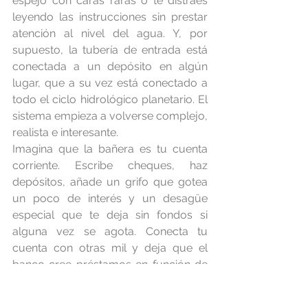
espejo con caras raras o te distraes 
leyendo las instrucciones sin prestar 
atención al nivel del agua. Y, por 
supuesto, la tubería de entrada está 
conectada a un depósito en algún 
lugar, que a su vez está conectado a 
todo el ciclo hidrológico planetario. El 
sistema empieza a volverse complejo, 
realista e interesante.
Imagina que la bañera es tu cuenta 
corriente. Escribe cheques, haz 
depósitos, añade un grifo que gotea 
un poco de interés y un desagüe 
especial que te deja sin fondos si 
alguna vez se agota. Conecta tu 
cuenta con otras mil y deja que el 
banco cree préstamos en función de 
tus depósitos combinados y 
fluctuantes, enlaza mil de esos 