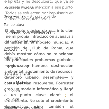
empresa y he descubierto que ya se 
le presta mucha atención a ese punto. 
Puntos de inflexión
¡Todos se esfuerzan por impulsarlo en 
Greenwashing - Simulacro verde
la dirección equivocada!».
Temperatura
El ejemplo clásico de esa intuición 
Lo esencial para entender el CC
fue mi propia introducción al análisis 
Los dueños del mundo
de sistemas, el modelo mundial. A 
petición del Club de Roma, que 
Ecología humana
debía mostrar cómo se relacionan 
Adicciones
los principales problemas globales 
—pobreza y hambre, destrucción 
Energía Nuclear
ambiental, agotamiento de recursos, 
Bienestar animal
deterioro urbano, desempleo— y 
Minería Marina
cómo podrían resolverse, Forrester 
creó un modelo informático y llegó 
Billonarios
a un punto clave claro¹ 
 el 
:
Evolución
crecimiento.
No solo el crecimiento 
demográfico, sino también el 
Capitalismo de vigilancia