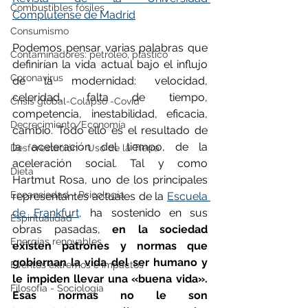
Combustibles fósiles
Complutense de Madrid
Consumismo
Podemos pensar varias palabras que 
Contaminadores: petróleo, plástico
definirían la vida actual bajo el influjo 
Coronavirus
de la modernidad: velocidad, 
celeridad, falta de tiempo, 
Crisis global-Colapso -Covid
competencia, inestabilidad, eficacia, 
Decrecimiento/Economía
cambio. Todo ello es el resultado de 
la aceleración del tiempo, de la 
Desforestación - Uso de la Tierra
aceleración social. Tal y como 
Dieta
Hartmut Rosa, uno de los principales 
Ecoansiedad - Psicología
representantes actuales de la 
Escuela 
de Frankfurt,
 ha sostenido en sus 
Espiritualidad
obras pasadas, 
en la sociedad 
Energías renovables
existen patrones y normas que 
gobiernan la vida del ser humano y 
Eventos extremos e impactos
le impiden llevar una «buena vida». 
Filosofía - Sociología
Esas normas no le son 