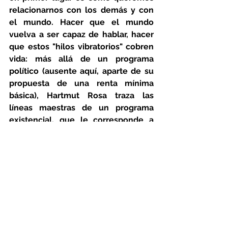
relacionarnos con los demás y con 
el mundo. Hacer que el mundo 
vuelva a ser capaz de hablar, hacer 
que estos "hilos vibratorios" cobren 
vida: más allá de un programa 
político (ausente aquí, aparte de su 
propuesta de una renta mínima 
básica), Hartmut Rosa traza las 
líneas maestras de un programa 
existencial, que le corresponde a 
cada uno, junto con otros, desplegar 
en secreto. La aceleración de la 
resonancia para todos será la 
condición de posibilidad de un 
mundo común reconfigurado. 
Resonemos, agrupémonos, ¡y 
mañana la resonancia será la raza 
humana!