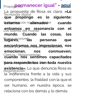
permanecer igual”
 - 
aquí
Propaganda
La propuesta de Rosa es clara: 
«Lo 
Tecnología digital
que propongo es lo siguiente: 
Concentración riqueza y poder
estamos alienados cuando 
entramos en resonancia con el 
Los dueños del mundo
mundo. Cuando las cosas, los 
Nueva economía
lugares, las personas que 
encontramos nos impresionan, nos 
Crítica a la modernidad/mecanicismo
emocionan, nos conmueven; 
Ciencia - Negacionismo
cuando nos sentimos capacitados 
para responderles con toda nuestra 
Pensadores del Nuevo Mundo
existencia».
 Lo que denuncia Rosa es 
Regeneración
la indiferencia frente a la vida y sus 
componentes, la frialdad con la que el 
ser humano, en nuestra época, se 
relaciona con los demás y lo demás. 