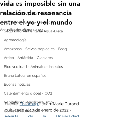
vida es imposible sin una
IPBES
relación de resonancia
Artículos de Opinión - Entrevistas
entre el yo y el mundo
Activismo - Greta - Científicos
Actualizado:
28 mar 2023
Seguridad Alimentaria-Agua-Dieta
Agroecología
Amazonas - Selvas tropicales - Bosq
Artico - Antártida - Glaciares
Biodiversidad - Animales- Insectos
Bruno Latour en español
Buenas noticias
Calentamiento global - CO2
Capitalismo -Neoliberalismo
Fuente: 
Philomag 
- Jean-Marie Durand 
publicado el 10 de enero de 2022 - 
Carbono neutralidad
Revista de la Universidad 