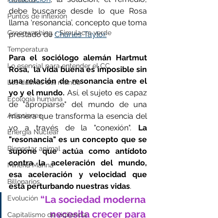
debe buscarse desde lo que Rosa 
Puntos de inflexión
llama ‘resonancia’, concepto que toma 
Greenwashing - Simulacro verde
prestado de 
Charles Taylor.
Temperatura
Para el sociólogo alemán Hartmut 
Lo esencial para entender el CC
Rosa,  la vida buena es imposible sin 
una relación de resonancia entre el 
Los dueños del mundo
yo y el mundo. 
Así, el sujeto es capaz 
Ecología humana
de "apropiarse" del mundo de una 
Adicciones
manera que transforma la esencia del 
yo a través de la "conexión". 
La 
Energía Nuclear
"resonancia" es un concepto que se 
Bienestar animal
supone que actúa como antídoto 
contra la aceleración del mundo, 
Minería Marina
esa aceleración y velocidad que 
Billonarios
está perturbando nuestras vidas
.  
“La sociedad moderna 
Evolución
necesita crecer para 
Capitalismo de vigilancia