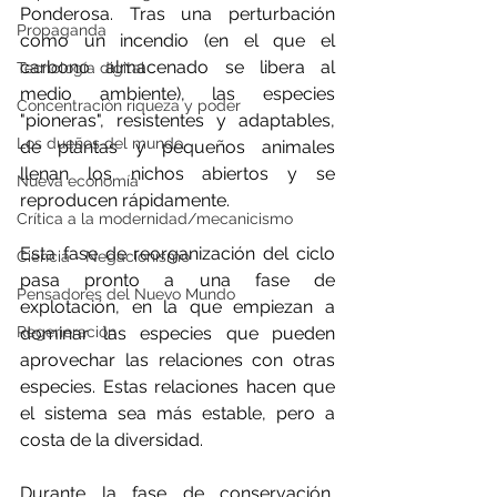
Ponderosa. Tras una perturbación 
Propaganda
como un incendio (en el que el 
carbono almacenado se libera al 
Tecnología digital
medio ambiente), las especies 
Concentración riqueza y poder
"pioneras", resistentes y adaptables, 
Los dueños del mundo
de plantas y pequeños animales 
llenan los nichos abiertos y se 
Nueva economía
reproducen rápidamente.
Crítica a la modernidad/mecanicismo
Esta fase de reorganización del ciclo 
Ciencia - Negacionismo
pasa pronto a una fase de 
Pensadores del Nuevo Mundo
explotación, en la que empiezan a 
dominar las especies que pueden 
Regeneración
aprovechar las relaciones con otras 
especies. Estas relaciones hacen que 
el sistema sea más estable, pero a 
costa de la diversidad.
Durante la fase de conservación, 