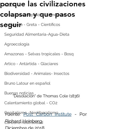
porque las civilizaciones
IPBES
colapsan y que pasos
Artículos de Opinión - Entrevistas
seguir
Activismo - Greta - Científicos
Seguridad Alimentaria-Agua-Dieta
Agroecología
Amazonas - Selvas tropicales - Bosq
Artico - Antártida - Glaciares
Biodiversidad - Animales- Insectos
Bruno Latour en español
Buenas noticias
"Desolación" de Thomas Cole (1836)
Calentamiento global - CO2
Capitalismo -Neoliberalismo
Fuente: 
Post Carbon Institute
 - Por 
Richard Heinberg
Carbono neutralidad
Diciembre de 2018