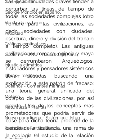
Las discontinuidades graves tienden a 
Geoingeniería
perturbar las líneas de tiempo de 
George Monbiot en español
todas las sociedades complejas (otro 
Huella de carbono
nombre para las civilizaciones, es 
decir, sociedades con ciudades, 
Felicidad
escritura, dinero y división del trabajo 
Gráficos explicativos
a tiempo completo). Las antiguas 
civilizaciones romana, egipcia y maya 
Gobierno - ONU - Acuerdo de Paris
se derrumbaron. Arqueólogos, 
Injusticia climática
historiadores y pensadores sistémicos 
llevan décadas buscando una 
Libros - reseñas
explicación a este patrón de fracaso: 
Océanos - Corrientes marinas
una teoría general unificada del 
Metano
colapso de las civilizaciones, por así 
decirlo. Uno de los conceptos más 
Naturaleza - Plantas
prometedores que podría servir de 
Nuevo paradigma - Sistémico - Integ
base para dicha teoría procede de la 
ciencia de la resiliencia, una rama de 
Pesticidas - Fertilizantes
la ecología (el estudio de la relación 
Plásticos