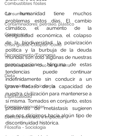
Combustibles fósiles
La humanidad tiene muchos 
Consumismo
problemas estos días. El cambio 
Contaminadores: petróleo, plástico
climático, el aumento de la 
Coronavirus
desigualdad económica, el colapso 
de la biodiversidad, la polarización 
Crisis global-Colapso -Covid
política y la burbuja de la deuda 
Decrecimiento/Economía
mundial son solo algunas de nuestras 
preocupaciones. Ninguna de estas 
Desforestación - Uso de la Tierra
tendencias puede continuar 
Dieta
indefinidamente sin conducir a un 
grave fracaso de la capacidad de 
Ecoansiedad - Psicología
nuestra civilización para mantenerse a 
Espiritualidad
sí misma. Tomados en conjunto, estos 
Energías renovables
problemas de metástasis sugieren 
que nos dirigimos hacia algún tipo de 
Eventos extremos e impactos
discontinuidad histórica.
Filosofía - Sociología