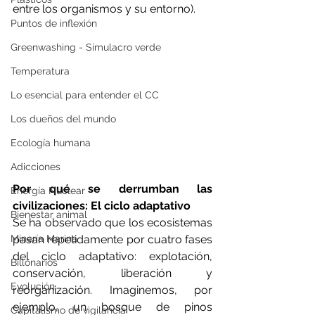
entre los organismos y su entorno).
Puntos de inflexión
Greenwashing - Simulacro verde
Temperatura
Lo esencial para entender el CC
Los dueños del mundo
Ecología humana
Adicciones
Por qué se derrumban las 
Energía Nuclear
civilizaciones: El ciclo adaptativo
Bienestar animal
Se ha observado que los ecosistemas 
pasan repetidamente por cuatro fases 
Minería Marina
del ciclo adaptativo: explotación, 
Billonarios
conservación, liberación y 
Evolución
reorganización. Imaginemos, por 
ejemplo, un bosque de pinos 
Capitalismo de vigilancia