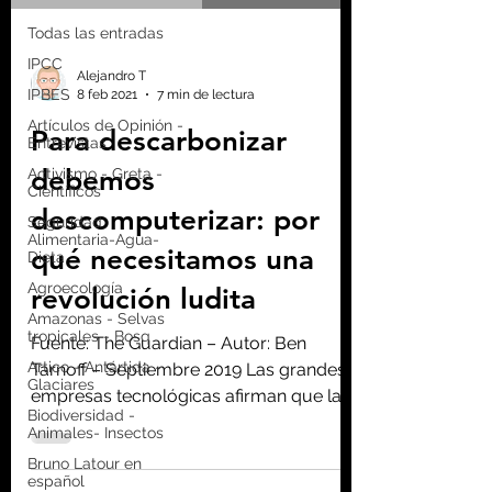
Todas las entradas
IPCC
Alejandro T
IPBES
8 feb 2021
7 min de lectura
Artículos de Opinión -
Para descarbonizar
Entrevistas
debemos
Activismo - Greta -
Científicos
descomputerizar: por
Seguridad
Alimentaria-Agua-
qué necesitamos una
Dieta
Agroecología
revolución ludita
Amazonas - Selvas
tropicales - Bosq
Fuente: The Guardian – Autor: Ben
Artico - Antártida -
Tarnoff – Septiembre 2019 Las grandes
Glaciares
empresas tecnológicas afirman que la
Biodiversidad -
Inteligencia Artificial (IA)...
Animales- Insectos
Bruno Latour en
español