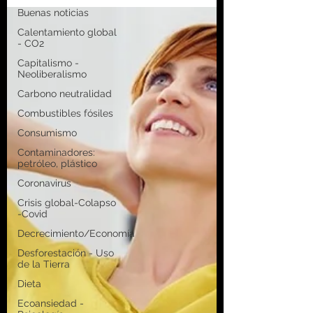
Buenas noticias
Calentamiento global
- CO2
Capitalismo -
Neoliberalismo
Carbono neutralidad
Combustibles fósiles
Consumismo
Contaminadores:
petróleo, plástico
Coronavirus
Crisis global-Colapso
-Covid
Decrecimiento/Economía
Desforestación - Uso
de la Tierra
Dieta
Ecoansiedad -