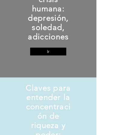
humana:
depresión,
soledad,
adicciones
Ir
Claves para
entender la
concentraci
ón de
riqueza y
poder: