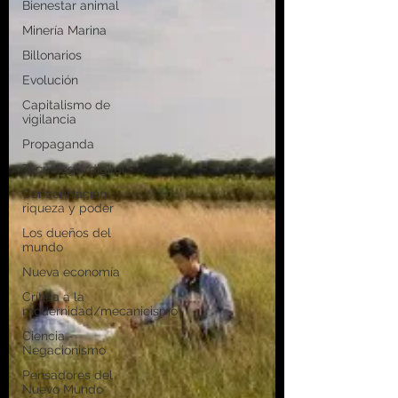
Bienestar animal
Minería Marina
Billonarios
Evolución
Capitalismo de
vigilancia
Propaganda
Tecnología digital
Concentración
riqueza y poder
Los dueños del
mundo
Nueva economía
Crítica a la
modernidad/mecanicismo
Ciencia -
Negacionismo
Pensadores del
Nuevo Mundo