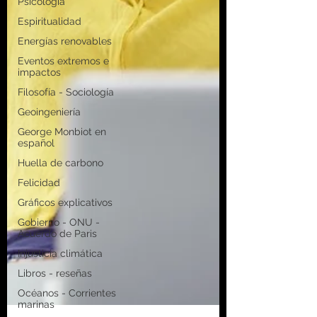
Psicología
Espiritualidad
Energías renovables
Eventos extremos e
impactos
Filosofía - Sociología
Geoingeniería
George Monbiot en
español
Huella de carbono
Felicidad
Gráficos explicativos
Gobierno - ONU -
Acuerdo de Paris
Injusticia climática
Libros - reseñas
Océanos - Corrientes
marinas