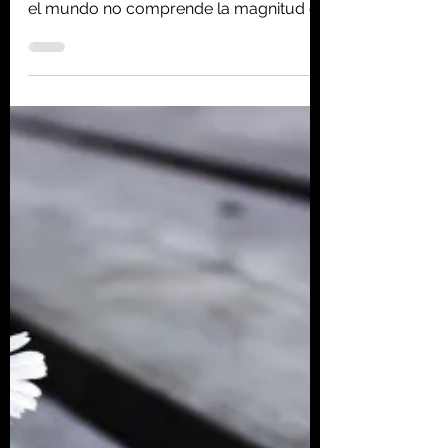
futuro de extinción
masiva" y disrupción
climática
Fuente: The Guardian - Enero 2021 Un
nuevo y aleccionador informe dice que
el mundo no comprende la magnitud de
las amenazas que plantea...