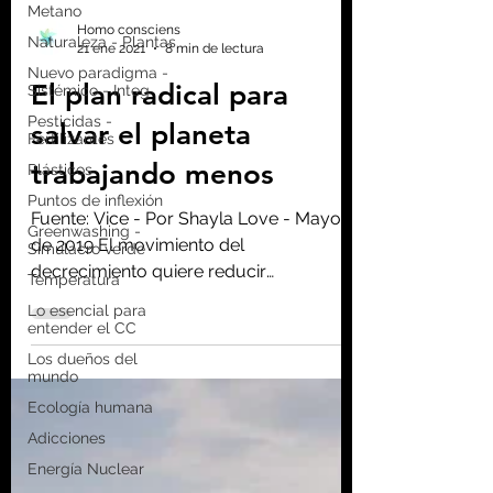
Metano
Naturaleza - Plantas
Nuevo paradigma -
Homo consciens
Sistémico - Integ
21 ene 2021
8 min de lectura
Pesticidas -
Fertilizantes
El plan radical para
Plásticos
salvar el planeta
Puntos de inflexión
trabajando menos
Greenwashing -
Simulacro verde
Fuente: Vice - Por Shayla Love - Mayo
Temperatura
de 2019 El movimiento del
Lo esencial para
decrecimiento quiere reducir
entender el CC
intencionadamente la economía para
Los dueños del
mundo
hacer...
Ecología humana
Adicciones
Energía Nuclear