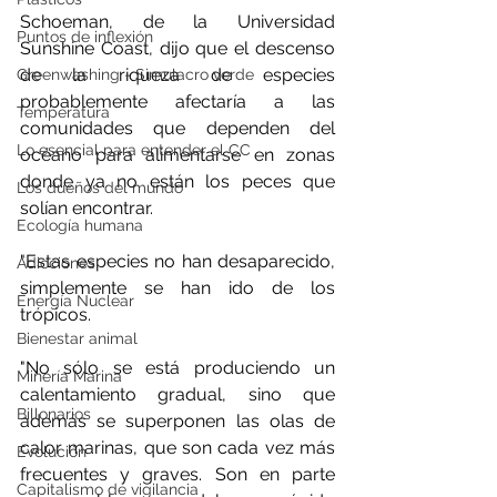
Schoeman, de la Universidad  
Puntos de inflexión
Sunshine Coast, dijo que el descenso 
de la riqueza de especies 
Greenwashing - Simulacro verde
probablemente afectaría a las 
Temperatura
comunidades que dependen del 
Lo esencial para entender el CC
océano para alimentarse en zonas 
donde ya no están los peces que 
Los dueños del mundo
solían encontrar.
Ecología humana
"Estas especies no han desaparecido, 
Adicciones
simplemente se han ido de los 
Energía Nuclear
trópicos.
Bienestar animal
"No sólo se está produciendo un 
Minería Marina
calentamiento gradual, sino que 
Billonarios
además se superponen las olas de 
calor marinas, que son cada vez más 
Evolución
frecuentes y graves. Son en parte 
Capitalismo de vigilancia