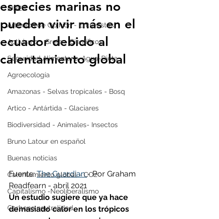
especies marinas no
IPBES
pueden vivir más en el
Artículos de Opinión - Entrevistas
ecuador debido al
Activismo - Greta - Científicos
calentamiento global
Seguridad Alimentaria-Agua-Dieta
Agroecología
Amazonas - Selvas tropicales - Bosq
Artico - Antártida - Glaciares
Biodiversidad - Animales- Insectos
Bruno Latour en español
Buenas noticias
Fuente: 
The Guardian 
- Por Graham 
Calentamiento global - CO2
Readfearn - abril 2021 
Capitalismo -Neoliberalismo
Un estudio sugiere que ya hace 
Carbono neutralidad
demasiado calor en los trópicos 