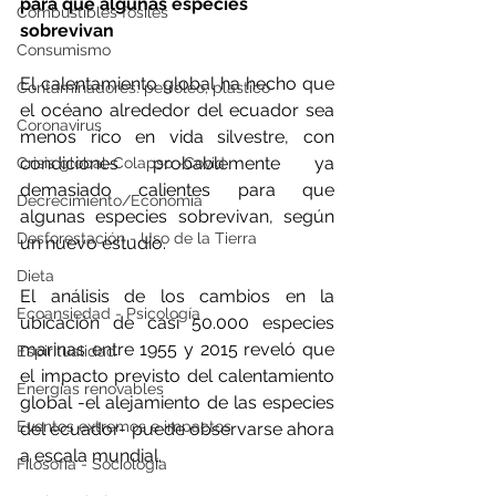
para que algunas especies 
Combustibles fósiles
sobrevivan
Consumismo
El calentamiento global ha hecho que 
Contaminadores: petróleo, plástico
el océano alrededor del ecuador sea 
Coronavirus
menos rico en vida silvestre, con 
condiciones probablemente ya 
Crisis global-Colapso -Covid
demasiado calientes para que 
Decrecimiento/Economía
algunas especies sobrevivan, según 
Desforestación - Uso de la Tierra
un nuevo estudio.
Dieta
El análisis de los cambios en la 
Ecoansiedad - Psicología
ubicación de casi 50.000 especies 
marinas entre 1955 y 2015 reveló que 
Espiritualidad
el impacto previsto del calentamiento 
Energías renovables
global -el alejamiento de las especies 
Eventos extremos e impactos
del ecuador- puede observarse ahora 
a escala mundial.
Filosofía - Sociología