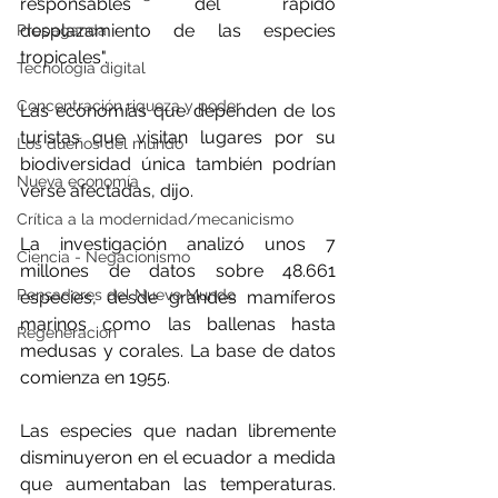
responsables del rápido 
desplazamiento de las especies 
Propaganda
tropicales".
Tecnología digital
Concentración riqueza y poder
Las economías que dependen de los 
turistas que visitan lugares por su 
Los dueños del mundo
biodiversidad única también podrían 
Nueva economía
verse afectadas, dijo.
Crítica a la modernidad/mecanicismo
La investigación analizó unos 7 
Ciencia - Negacionismo
millones de datos sobre 48.661 
Pensadores del Nuevo Mundo
especies, desde grandes mamíferos 
marinos como las ballenas hasta 
Regeneración
medusas y corales. La base de datos 
comienza en 1955.
Las especies que nadan libremente 
disminuyeron en el ecuador a medida 
que aumentaban las temperaturas. 