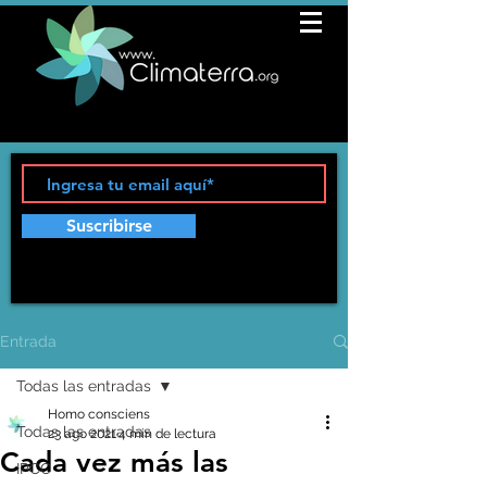
Suscribirse
Entrada
Todas las entradas
Homo consciens
Todas las entradas
23 ago 2021
4 min de lectura
Cada vez más las
IPCC