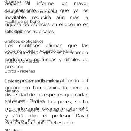
Geoingeniería
Según el informe, un mayor 
calentamiento global, que ya es 
George Monbiot en español
inevitable, reduciría aún más la 
Huella de carbono
riqueza de especies en el océano en 
las regiones tropicales.
Felicidad
Gráficos explicativos
Los científicos afirman que las 
Gobierno - ONU - Acuerdo de Paris
consecuencias de este cambio 
podrían ser profundas y difíciles de 
Injusticia climática
predecir.
Libros - reseñas
Las especies adheridas al fondo del 
Océanos - Corrientes marinas
océano no han disminuido, pero la 
Metano
diversidad de las especies que nadan 
Naturaleza - Plantas
libremente, como los peces, se ha 
reducido significativamente entre 1965 
Nuevo paradigma - Sistémico - Integ
y 2010, dijo el profesor David 
Pesticidas - Fertilizantes
Schoeman, coautor del estudio.
Plásticos