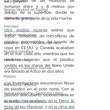
La mayoría de las muestras se 
Geoingeniería
tomaron entre 3 y 8 metros por 
George Monbiot en español
debajo de la superficie, donde se 
Huella de carbono
alimenta gran parte de la vida marina.
Felicidad
Otro análisis reciente
 estimó que 
Gráficos explicativos
3.500  toneladas de microfibras de 
plástico procedentes del lavado de 
Gobierno - ONU - Acuerdo de Paris
ropa en EE.UU. y Canadá acababan 
Injusticia climática
en el mar cada año, mientras que los 
modelos sugerían que el plástico 
Libros - reseñas
vertido en los mares del Reino Unido 
Océanos - Corrientes marinas
era llevado al Ártico en dos años.
Metano
Los investigadores encontraron fibras 
Naturaleza - Plantas
de plástico en el polo norte. Con el 
Nuevo paradigma - Sistémico - Integ
plástico descubierto recientemente en 
el punto más profundo de la Tierra, la 
Pesticidas - Fertilizantes
Fosa de las Marianas
, y 
en la cima del 
Plásticos