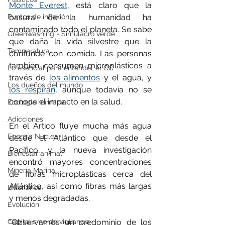
Monte Everest
, está claro que la 
Puntos de inflexión
basura de la humanidad ha 
contaminado todo el planeta. Se sabe 
Greenwashing - Simulacro verde
que daña la vida silvestre que la 
Temperatura
confunde con comida. Las personas 
también consumen microplásticos a 
Lo esencial para entender el CC
través de 
los alimentos
 y el agua, y 
Los dueños del mundo
los respiran
, aunque todavía no se 
conoce el impacto en la salud.
Ecología humana
Adicciones
En el Ártico fluye mucha más agua 
Energía Nuclear
desde el Atlántico que desde el 
Pacífico, y la nueva investigación 
Bienestar animal
encontró mayores concentraciones 
Minería Marina
de fibras microplásticas cerca del 
Atlántico, así como fibras más largas 
Billonarios
y menos degradadas.
Evolución
Capitalismo de vigilancia
"Observamos un predominio de los 