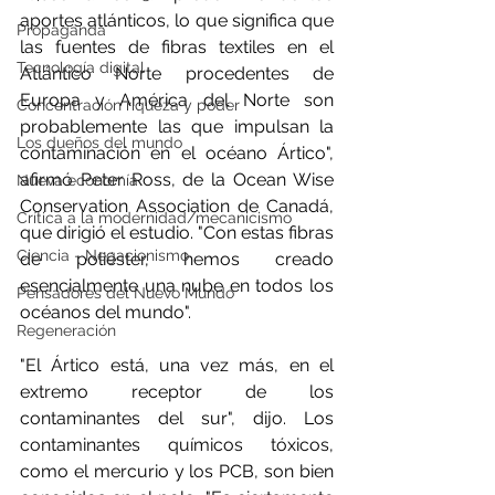
aportes atlánticos, lo que significa que 
Propaganda
las fuentes de fibras textiles en el 
Tecnología digital
Atlántico Norte procedentes de 
Europa y América del Norte son 
Concentración riqueza y poder
probablemente las que impulsan la 
Los dueños del mundo
contaminación en el océano Ártico", 
afirmó Peter Ross, de la Ocean Wise 
Nueva economía
Conservation Association de Canadá, 
Crítica a la modernidad/mecanicismo
que dirigió el estudio. "Con estas fibras 
Ciencia - Negacionismo
de poliéster, hemos creado 
esencialmente una nube en todos los 
Pensadores del Nuevo Mundo
océanos del mundo".
Regeneración
"El Ártico está, una vez más, en el 
extremo receptor de los 
contaminantes del sur", dijo. Los 
contaminantes químicos tóxicos, 
como el mercurio y los PCB, son bien 