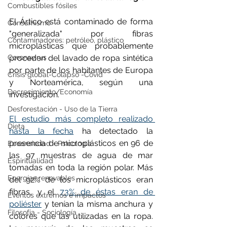
Combustibles fósiles
El Ártico está contaminado de forma 
Consumismo
"generalizada" por fibras 
Contaminadores: petróleo, plástico
microplásticas que probablemente 
Coronavirus
proceden del lavado de ropa sintética 
por parte de los habitantes de Europa 
Crisis global-Colapso -Covid
y Norteamérica, según una 
Decrecimiento/Economía
investigación.
Desforestación - Uso de la Tierra
El estudio más completo realizado 
Dieta
hasta la fecha
 ha detectado la 
presencia de microplásticos en 96 de 
Ecoansiedad - Psicología
las 97 muestras de agua de mar 
Espiritualidad
tomadas en toda la región polar. Más 
Energías renovables
del 92% de los microplásticos eran 
fibras, y el 
73% de éstas eran de 
Eventos extremos e impactos
poliéster
 y tenían la misma anchura y 
Filosofía - Sociología
colores que las utilizadas en la ropa. 