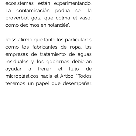
ecosistemas están experimentando. 
La contaminación podría ser la 
proverbial gota que colma el vaso, 
como decimos en holandés".
Ross afirmó que tanto los particulares 
como los fabricantes de ropa, las 
empresas de tratamiento de aguas 
residuales y los gobiernos debieran 
ayudar a frenar el flujo de 
microplásticos hacia el Ártico: "Todos 
tenemos un papel que desempeñar. 
No se trata de culpar a los textiles o al 
complejo petroquímico. Se trata de 
que todos reconozcan que esto no es 
algo que queramos ver en los 
océanos del mundo".
Van Sebille dijo: "Difícilmente 