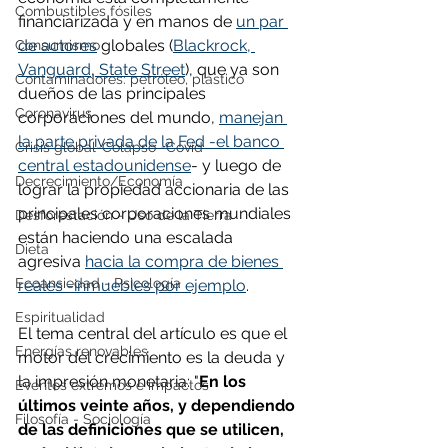
Combustibles fósiles
financiarizada y en manos de 
un par 
de actores
 globales (
Blackrock, 
Consumismo
Vanguard, State Street
), que ya son 
Contaminadores: petróleo, plástico
dueños de las principales 
Coronavirus
corporaciones del mundo, 
manejan 
la parte privada de la Fed -el banco 
Crisis global-Colapso -Covid
central estadounidense
- y luego de 
Decrecimiento/Economía
lograr la propiedad accionaria de las 
principales corporaciones mundiales 
Desforestación - Uso de la Tierra
están haciendo una escalada 
Dieta
agresiva 
hacia la compra de bienes 
Ecoansiedad - Psicología
reales -inmuebles por ejemplo
.
Espiritualidad
El tema central del artículo es que el 
Energías renovables
motor del crecimiento es la deuda y 
la impresión monetaria: "
En los 
Eventos extremos e impactos
últimos veinte años, y dependiendo 
Filosofía - Sociología
de las definiciones que se utilicen, 