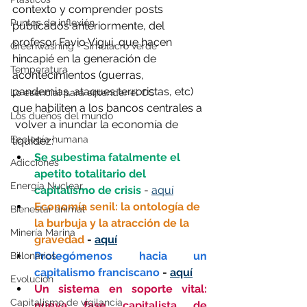
contexto y comprender posts 
Puntos de inflexión
publicados anteriormente, del 
profesor Favio Vigui, que hacen 
Greenwashing - Simulacro verde
hincapié en la generación de 
Temperatura
acontecimientos (guerras, 
pandemias, ataques terroristas, etc) 
Lo esencial para entender el CC
que habiliten a los bancos centrales a 
Los dueños del mundo
 volver a inundar la economía de 
Ecología humana
liquidez: 
Se subestima fatalmente el 
Adicciones
apetito totalitario del 
Energía Nuclear
capitalismo de crisis
 - 
aquí
Economía senil: la ontología de 
Bienestar animal
la burbuja y la atracción de la 
Minería Marina
gravedad
 - 
aquí
Prolegómenos hacia un 
Billonarios
capitalismo franciscano
 - 
aquí
Evolución
Un sistema en soporte vital: 
Capitalismo de vigilancia
nueva fase capitalista de 