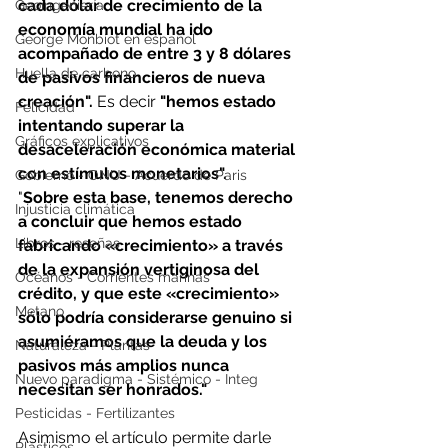
cada dólar de crecimiento de la 
Geoingeniería
economía mundial ha ido 
George Monbiot en español
acompañado de entre 3 y 8 dólares 
Huella de carbono
de pasivos financieros de nueva 
creación". 
Es decir 
"hemos estado 
Felicidad
intentando superar la 
Gráficos explicativos
desaceleración económica material 
con estímulos monetarios".
Gobierno - ONU - Acuerdo de Paris
"
Sobre esta base, tenemos derecho 
Injusticia climática
a concluir que hemos estado 
Libros - reseñas
fabricando «crecimiento» a través 
de la expansión vertiginosa del 
Océanos - Corrientes marinas
crédito, y que este «crecimiento» 
Metano
sólo podría considerarse genuino si 
asumiéramos que la deuda y los 
Naturaleza - Plantas
pasivos más amplios nunca 
Nuevo paradigma - Sistémico - Integ
necesitan ser honrados."
Pesticidas - Fertilizantes
Asimismo el artículo permite darle 
Plásticos