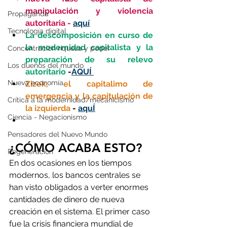
manipulación y violencia 
Propaganda
autoritaria -
aquí
Tecnología digital
La descomposición en curso de 
la modernidad capitalista y la 
Concentración riqueza y poder
preparación de su relevo 
Los dueños del mundo
autoritario 
-
AQUÍ 
Nueva economía
Zizek, el capitalimo de 
emergencia y la capitulación de 
Crítica a la modernidad/mecanicismo
la izquierda
 - 
aqu
Í
Ciencia - Negacionismo
Pensadores del Nuevo Mundo
¿CÓMO ACABA ESTO?
Regeneración
En dos ocasiones en los tiempos 
modernos, los bancos centrales se 
han visto obligados a verter enormes 
cantidades de dinero de nueva 
creación en el sistema. El primer caso 
fue la crisis financiera mundial de 