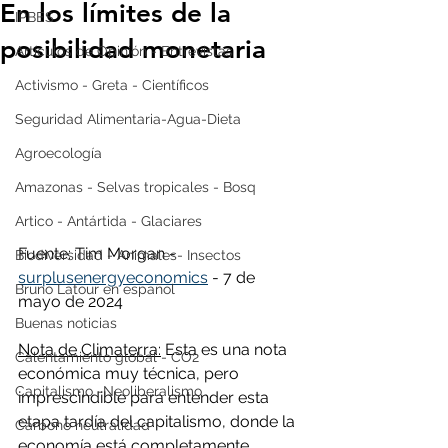
En los límites de la
IPBES
posibilidad monetaria
Artículos de Opinión - Entrevistas
Activismo - Greta - Científicos
Seguridad Alimentaria-Agua-Dieta
Agroecología
Amazonas - Selvas tropicales - Bosq
Artico - Antártida - Glaciares
Fuente: Tim Morgan - 
Biodiversidad - Animales- Insectos
surplusenergyeconomics
 - 7 de 
Bruno Latour en español
mayo de 2024
Buenas noticias
Nota de Climaterra:
 Esta es una nota 
Calentamiento global - CO2
económica muy técnica, pero 
Capitalismo -Neoliberalismo
imprescindible para entender esta 
etapa tardía del capitalismo, donde la 
Carbono neutralidad
economía está completamente 