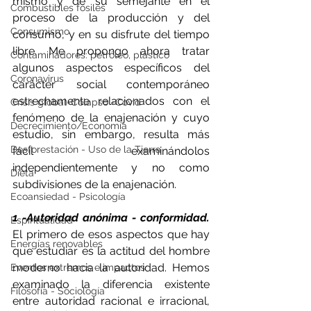
mismo y de su semejante en el 
Combustibles fósiles
proceso de la producción y del 
Consumismo
consumo, y en su disfrute del tiempo 
libre. Me propongo ahora tratar 
Contaminadores: petróleo, plástico
algunos aspectos específicos del 
Coronavirus
carácter social contemporáneo 
estrechamente relacionados con el 
Crisis global-Colapso -Covid
fenómeno de la enajenación y cuyo 
Decrecimiento/Economía
estudio, sin embargo, resulta más 
Desforestación - Uso de la Tierra
fácil examinándolos 
independientemente y no como 
Dieta
subdivisiones de la enajenación. 
Ecoansiedad - Psicología
1 -Autoridad anónima - conformidad.
Espiritualidad
El primero de esos aspectos que hay 
Energías renovables
que estudiar es la actitud del hombre 
moderno hacia la autoridad. Hemos 
Eventos extremos e impactos
examinado la diferencia existente 
Filosofía - Sociología
entre autoridad racional e irracional, 