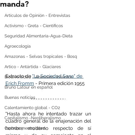
manda?
IPBES
Artículos de Opinión - Entrevistas
Activismo - Greta - Científicos
Seguridad Alimentaria-Agua-Dieta
Agroecología
Amazonas - Selvas tropicales - Bosq
Artico - Antártida - Glaciares
Extracto de 
"La Sociedad Sana" de 
Biodiversidad - Animales- Insectos
Erich Fromm
 - Primera edición 1955
Bruno Latour en español
Buenas noticias
Calentamiento global - CO2
"Hasta ahora he intentado trazar un 
Capitalismo -Neoliberalismo
cuadro general de la enajenación del 
hombre moderno respecto de sí 
Carbono neutralidad