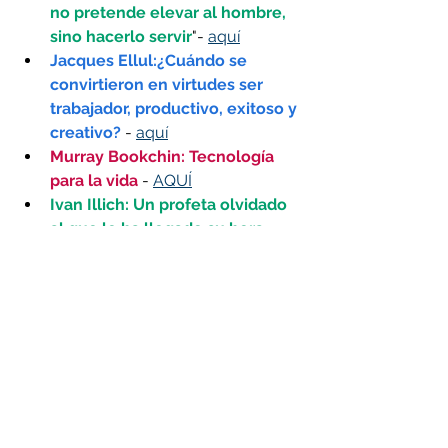
no pretende elevar al hombre, 
sino hacerlo servir
"- 
aquí
Jacques Ellul:¿Cuándo se 
convirtieron en virtudes ser 
trabajador, productivo, exitoso y 
creativo?
- 
aquí
Murray Bookchin: Tecnología 
para la vida
 - 
AQUÍ
Ivan Illich: Un profeta olvidado 
al que le ha llegado su hora
 - 
AQUÍ
CONSUMO Y FELICIDAD
¿Está la gente cada vez más 
adicta, ansiosa y solitaria?
 - 
aquí
¿Nos hace felices el consumo?
- 
aquí
Consumismo, felicidad y virus 
- 