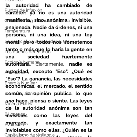
la autoridad ha cambiado de 
Puntos de inflexión
carácter: ya no es una autoridad 
manifiesta, sino anónima, invisible, 
Greenwashing - Simulacro verde
enajenada. Nadie da órdenes, ni una 
Temperatura
persona, ni una idea, ni una ley 
Lo esencial para entender el CC
moral; pero todos nos sometemos 
tanto o más que lo haría la gente en 
Los dueños del mundo
una sociedad fuertemente 
Ecología humana
autoritaria. 
Ciertamente, 
nadie es 
autoridad, excepto "Eso". ¿Qué es 
Adicciones
"Eso"? La ganancia, las necesidades 
Energía Nuclear
económicas, el mercado, el sentido 
común, la opinión pública
, 
lo que 
Bienestar animal
uno
 hace, piensa o siente. Las leyes 
Minería Marina
de la autoridad anónima son tan 
Billonarios
invisibles como las leyes del 
mercado, y exactamente tan 
Evolución
inviolables como ellas. ¿Quién es la 
Capitalismo de vigilancia