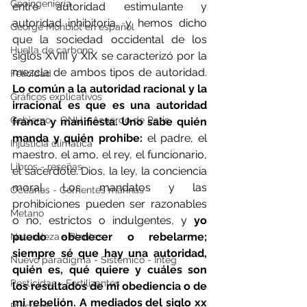
Geoingeniería
entre autoridad estimulante y 
autoridad inhibitoria, y hemos dicho 
George Monbiot en español
que la sociedad occidental de los 
Huella de carbono
siglos XVIII y XIX se caracterizó por la 
mezcla de ambos tipos de autoridad. 
Felicidad
Lo común a la autoridad racional y la 
Gráficos explicativos
irracional es que es una autoridad 
Gobierno - ONU - Acuerdo de Paris
franca y manifiesta. Uno sabe quién 
manda y quién prohibe: 
el padre, el 
Injusticia climática
maestro, el amo, el rey, el funcionario, 
Libros - reseñas
el sacerdote. Dios, la ley, la conciencia 
moral. Los mandatos y las 
Océanos - Corrientes marinas
prohibiciones pueden ser razonables 
Metano
o no, estrictos o indulgentes, y 
yo 
puedo obedecer o rebelarme; 
Naturaleza - Plantas
siempre sé que hay una autoridad, 
Nuevo paradigma - Sistémico - Integ
quién es, qué quiere y cuáles son 
Pesticidas - Fertilizantes
los resultados de mi obediencia o de 
mi rebelión. A mediados del siglo xx 
Plásticos