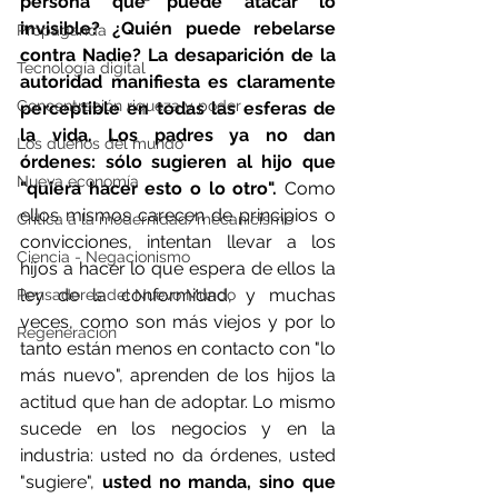
persona que puede atacar lo 
invisible? ¿Quién puede rebelarse 
Propaganda
contra Nadie? La desaparición de la 
Tecnología digital
autoridad manifiesta es claramente 
Concentración riqueza y poder
perceptible en todas las esferas de 
la vida. Los padres ya no dan 
Los dueños del mundo
órdenes: sólo sugieren al hijo que 
Nueva economía
"quiera hacer esto o lo otro".
 Como 
ellos mismos carecen de principios o 
Crítica a la modernidad/mecanicismo
convicciones, intentan llevar a los 
Ciencia - Negacionismo
hijos a hacer lo que espera de ellos la 
ley de la conformidad, y muchas 
Pensadores del Nuevo Mundo
veces, como son más viejos y por lo 
Regeneración
tanto están menos en contacto con "lo 
más nuevo", aprenden de los hijos la 
actitud que han de adoptar. Lo mismo 
sucede en los negocios y en la 
industria: usted no da órdenes, usted 
"sugiere", 
usted no manda, sino que 